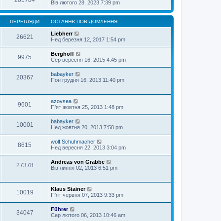
201784
Вів лютого 28, 2023 7:39 pm
ПЕРЕГЛЯДИ
ОСТАННЄ ПОВІДОМЛЕННЯ
Liebherr
26621
Нед березня 12, 2017 1:54 pm
Berghoff
9975
Сер вересня 16, 2015 4:45 pm
babayker
20367
Пон грудня 16, 2013 11:40 pm
azovsea
9601
П'ят жовтня 25, 2013 1:48 pm
babayker
10001
Нед жовтня 20, 2013 7:58 pm
wolf.Schuhmacher
8615
Нед вересня 22, 2013 3:04 pm
Andreas von Grabbe
27378
Вів липня 02, 2013 6:51 pm
Klaus Stainer
10019
П'ят червня 07, 2013 9:33 pm
Führer
34047
Сер лютого 06, 2013 10:46 am