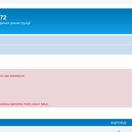
172
ричної реконструкції
ть как минимум:
window.open(this.href);return false;
ВІДПОВІДІ