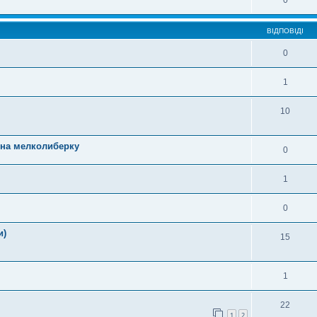
0
ВІДПОВІДІ
0
1
10
на мелколиберку
0
1
0
и)
15
1
22
1
2