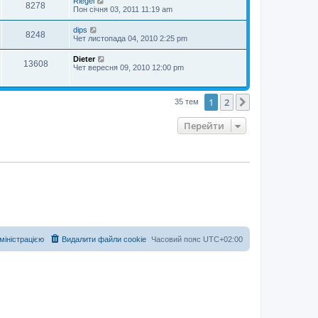
Riegel
8278
Пон січня 03, 2011 11:19 am
dips
8248
Чет листопада 04, 2010 2:25 pm
Dieter
13608
Чет вересня 09, 2010 12:00 pm
1
2
Далі
35 тем
Перейти
дміністрацією
Видалити файли cookie
Часовий пояс
UTC+02:00