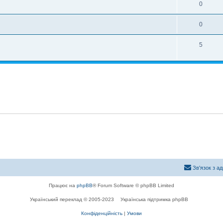
0
0
5
Зв'язок з а
Працює на
phpBB
® Forum Software © phpBB Limited
Український переклад © 2005-2023
Українська підтримка phpBB
Конфіденційність
|
Умови