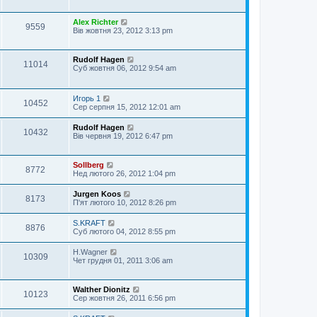
Alex Richter
9559
Вів жовтня 23, 2012 3:13 pm
Rudolf Hagen
11014
Суб жовтня 06, 2012 9:54 am
Игорь 1
10452
Сер серпня 15, 2012 12:01 am
Rudolf Hagen
10432
Вів червня 19, 2012 6:47 pm
Sollberg
8772
Нед лютого 26, 2012 1:04 pm
Jurgen Koos
8173
П'ят лютого 10, 2012 8:26 pm
S.KRAFT
8876
Суб лютого 04, 2012 8:55 pm
H.Wagner
10309
Чет грудня 01, 2011 3:06 am
Walther Dionitz
10123
Сер жовтня 26, 2011 6:56 pm