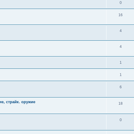
0
16
4
4
1
1
6
е, страйк. оружие
18
0