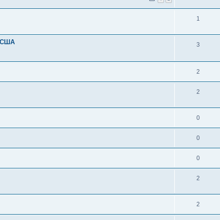
1
и США
3
2
2
0
0
0
2
2