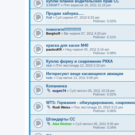
куплю бланки водительских прав СС
S.KRAFT
»
П'ят вересня 16, 2011 11:16 pm
Продам хаборка.....
Ralf
»
Суб серпня 07, 2010 8:33 am
Рейтинг: 0.02%
помогите!!!!!!!!!!!!!!
Berghoff
»
Вів червня 07, 2011 4:20 pm
Рейтинг: 0.11%
краска для каски М40
paulusKR
»
Нед червня 05, 2011 5:16 am
Рейтинг: 0.08%
Куплю форму и снаряжение РККА
nick
»
П'ят листопада 12, 2010 2:10 pm
Интересуют вещи касающиеся авиации
helix
»
Сер квітня 13, 2011 9:08 pm
Копанинка
eugen74
»
Суб лютого 05, 2011 10:18 pm
Рейтинг: 0.02%
WTS: Германия - обмундирование, снаряжени
Rudi Weiss
»
Пон листопада 15, 2010 3:21 pm
Рейтинг: 0.06%
Штандарты СС
Alex Richter
»
Суб лютого 05, 2011 9:35 am
Рейтинг: 0.04%