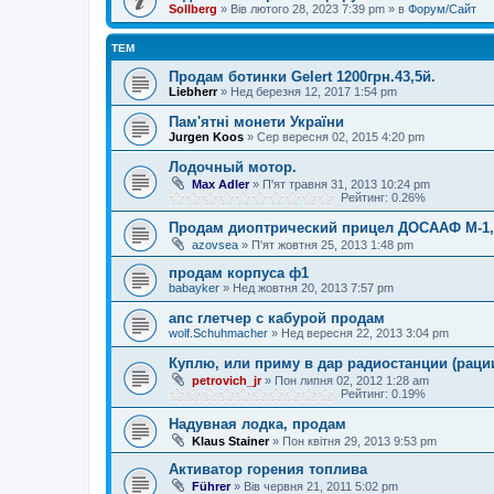
Sollberg
»
Вів лютого 28, 2023 7:39 pm
» в
Форум/Сайт
ТЕМ
Продам ботинки Gelert 1200грн.43,5й.
Liebherr
»
Нед березня 12, 2017 1:54 pm
Пам'ятні монети України
Jurgen Koos
»
Сер вересня 02, 2015 4:20 pm
Лодочный мотор.
Max Adler
»
П'ят травня 31, 2013 10:24 pm
Рейтинг: 0.26%
Продам диоптрический прицел ДОСААФ М-1,
azovsea
»
П'ят жовтня 25, 2013 1:48 pm
продам корпуса ф1
babayker
»
Нед жовтня 20, 2013 7:57 pm
апс глетчер с кабурой продам
wolf.Schuhmacher
»
Нед вересня 22, 2013 3:04 pm
Куплю, или приму в дар радиостанции (раци
petrovich_jr
»
Пон липня 02, 2012 1:28 am
Рейтинг: 0.19%
Надувная лодка, продам
Klaus Stainer
»
Пон квітня 29, 2013 9:53 pm
Активатор горения топлива
Führer
»
Вів червня 21, 2011 5:02 pm