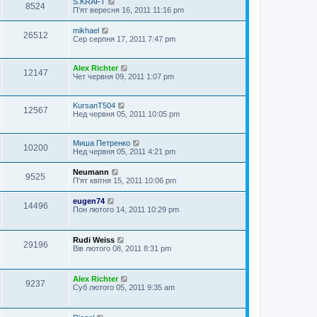
S.KRAFT
8524
П'ят вересня 16, 2011 11:16 pm
mikhael
26512
Сер серпня 17, 2011 7:47 pm
Alex Richter
12147
Чет червня 09, 2011 1:07 pm
KursanT504
12567
Нед червня 05, 2011 10:05 pm
Миша Петренко
10200
Нед червня 05, 2011 4:21 pm
Neumann
9525
П'ят квітня 15, 2011 10:06 pm
eugen74
14496
Пон лютого 14, 2011 10:29 pm
Rudi Weiss
29196
Вів лютого 08, 2011 8:31 pm
Alex Richter
9237
Суб лютого 05, 2011 9:35 am