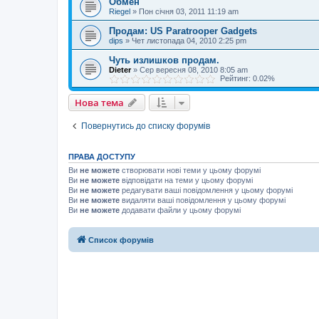
Обмен
Riegel
»
Пон січня 03, 2011 11:19 am
Продам: US Paratrooper Gadgets
dips
»
Чет листопада 04, 2010 2:25 pm
Чуть излишков продам.
Dieter
»
Сер вересня 08, 2010 8:05 am
Рейтинг: 0.02%
Нова тема
Повернутись до списку форумів
ПРАВА ДОСТУПУ
Ви
не можете
створювати нові теми у цьому форумі
Ви
не можете
відповідати на теми у цьому форумі
Ви
не можете
редагувати ваші повідомлення у цьому форумі
Ви
не можете
видаляти ваші повідомлення у цьому форумі
Ви
не можете
додавати файли у цьому форумі
Список форумів