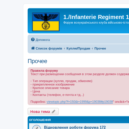
1./Infanterie Regiment 
Форум всеукраїнського клуба військово-істо
Допомога
Список форумів
Куплю/Продам
Прочее
Прочее
Правила форуму
Текст при размещении сообщения в этом разделе должен содержа
- Тип операции (куплю, продам, обменяю)
- прикрепленное изображение
- Краткое описание товара
- Цена
- Контакты (телефон, е-почта и тд...)
Подробно:
viewtopic.php?f=150&t=1999&p=19038#p19038
" onclick="
Нова тема
ОГОЛОШЕННЯ
Відновлення роботи форума 172