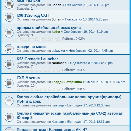
ММГ ВМ коп
Останнє повідомлення
Johan
«
П'ят жовтня 31, 2014 11:26 pm
Відповіді:
1
К98 1926 год СХП
Останнє повідомлення
Johan
«
Пон жовтня 13, 2014 5:23 pm
продам стайкбольный акмс cyma
Останнє повідомлення
kadet
«
Сер березня 19, 2014 8:19 am
Відповіді:
3
Рейтинг: 0.02%
гвозди на мосю
Останнє повідомлення
babayker
«
Нед березня 02, 2014 4:45 pm
K98 Grenade Launcher
Останнє повідомлення
Neumann
«
Нед лютого 09, 2014 6:33 pm
Відповіді:
7
Рейтинг: 0.04%
СХП Мосина
Останнє повідомлення
Гвардии старшина
«
Вів січня 14, 2014 11:56 am
Відповіді:
10
Рейтинг: 0.08%
Куплю любые страйкбольные копии оружия(приводы),
PSP и шары.
Останнє повідомлення
Кентавр
«
Вів грудня 17, 2013 12:38 am
Куплю пневматический газобалонный(на СО-2) автомат
Юнкер-3
Останнє повідомлення
Кентавр
«
Вів грудня 17, 2013 12:37 am
Продаю автомат Калашникова АК -47