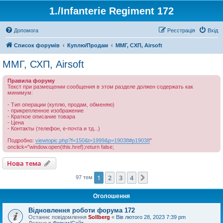
1./Infanterie Regiment 172
Допомога
Реєстрація
Вхід
Список форумів
Куплю/Продам
ММГ, СХП, Airsoft
ММГ, СХП, Airsoft
Правила форуму
Текст при размещении сообщения в этом разделе должен содержать как
минимум:
- Тип операции (куплю, продам, обменяю)
- прикрепленное изображение
- Краткое описание товара
- Цена
- Контакты (телефон, е-почта и тд...)
Подробно:
viewtopic.php?f=150&t=1999&p=19038#p19038
"
onclick="window.open(this.href);return false;
Нова тема
1
2
3
4
Далі
97 тем
Оголошення
Відновлення роботи форума 172
Останнє повідомлення
Sollberg
«
Вів лютого 28, 2023 7:39 pm