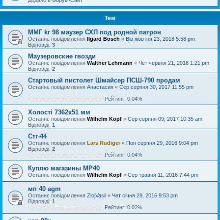
Додано в
Форум/Сайт
Тем
ММГ kr 98 маузер СХП под родной патрон
Останнє повідомлення
Ilgard Bosch
«
Вів жовтня 23, 2018 5:58 pm
Відповіді:
3
Маузеровские гвозди
Останнє повідомлення
Walther Lehmann
«
Чет червня 21, 2018 1:21 pm
Відповіді:
2
Стартовый пистолет Шмайсер ПСШ-790 продам
Останнє повідомлення
Анастасия
«
Сер серпня 30, 2017 11:55 pm
Рейтинг: 0.04%
Холості 7362х51 мм
Останнє повідомлення
Wilhelm Kopf
«
Сер серпня 09, 2017 10:35 am
Відповіді:
1
Стг-44
Останнє повідомлення
Lars Rudiger
«
Пон серпня 29, 2016 9:04 pm
Відповіді:
2
Рейтинг: 0.04%
Куплю магазины МР40
Останнє повідомлення
Wilhelm Kopf
«
Сер травня 11, 2016 7:44 pm
мп 40 agm
Останнє повідомлення
ZlojVasil
«
Чет січня 28, 2016 9:53 pm
Відповіді:
1
Рейтинг: 0.02%