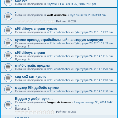
кар 98к
Останнє повідомлення
ZlojVasil
«
Пон січня 25, 2016 3:18 pm
.
Останнє повідомлення
Wolf Wünsche
«
Суб січня 23, 2016 3:43 pm
Рейтинг: 0.02%
к98 diboys спринг куплю
Останнє повідомлення
wolf.Schuhmacher
«
Суб грудня 26, 2015 11:12 am
куплю привод страйкбольный на вторую мировую
Останнє повідомлення
wolf.Schuhmacher
«
Суб грудня 26, 2015 11:09 am
Відповіді:
2
к98 diboys спринг
Останнє повідомлення
wolf.Schuhmacher
«
Сер грудня 24, 2014 11:35 pm
Відповіді:
4
мп40 страйк продам
Останнє повідомлення
wolf.Schuhmacher
«
Сер грудня 24, 2014 11:20 pm
свд со2 кит куплю
Останнє повідомлення
wolf.Schuhmacher
«
Сер грудня 24, 2014 11:10 pm
маузер 98к дибойс куплю
Останнє повідомлення
wolf.Schuhmacher
«
Сер грудня 24, 2014 11:08 pm
Віддам у добрі руки...
Останнє повідомлення
Jurgen Ackerman
«
Нед листопада 30, 2014 6:47
am
Відповіді:
2
Рейтинг: 0.06%