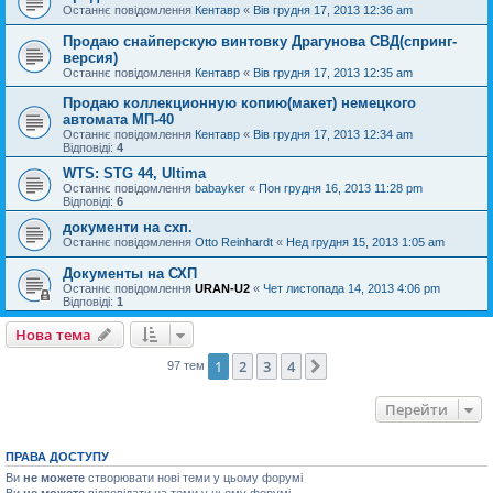
Останнє повідомлення
Кентавр
«
Вів грудня 17, 2013 12:36 am
Продаю снайперскую винтовку Драгунова СВД(спринг-
версия)
Останнє повідомлення
Кентавр
«
Вів грудня 17, 2013 12:35 am
Продаю коллекционную копию(макет) немецкого
автомата МП-40
Останнє повідомлення
Кентавр
«
Вів грудня 17, 2013 12:34 am
Відповіді:
4
WTS: STG 44, Ultima
Останнє повідомлення
babayker
«
Пон грудня 16, 2013 11:28 pm
Відповіді:
6
документи на схп.
Останнє повідомлення
Otto Reinhardt
«
Нед грудня 15, 2013 1:05 am
Документы на СХП
Останнє повідомлення
URAN-U2
«
Чет листопада 14, 2013 4:06 pm
Відповіді:
1
Нова тема
1
2
3
4
Далі
97 тем
Перейти
ПРАВА ДОСТУПУ
Ви
не можете
створювати нові теми у цьому форумі