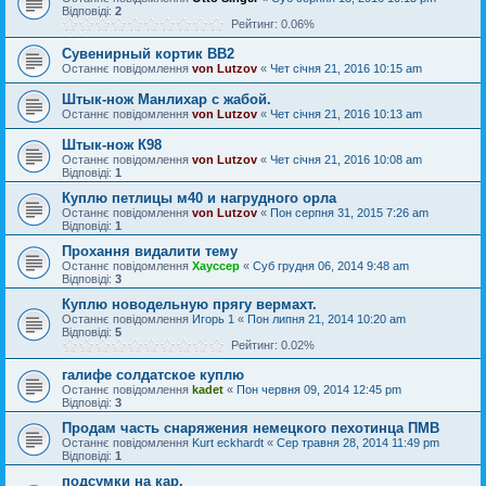
Відповіді:
2
Рейтинг: 0.06%
Сувенирный кортик ВВ2
Останнє повідомлення
von Lutzov
«
Чет січня 21, 2016 10:15 am
Штык-нож Манлихар с жабой.
Останнє повідомлення
von Lutzov
«
Чет січня 21, 2016 10:13 am
Штык-нож К98
Останнє повідомлення
von Lutzov
«
Чет січня 21, 2016 10:08 am
Відповіді:
1
Куплю петлицы м40 и нагрудного орла
Останнє повідомлення
von Lutzov
«
Пон серпня 31, 2015 7:26 am
Відповіді:
1
Прохання видалити тему
Останнє повідомлення
Хауссер
«
Суб грудня 06, 2014 9:48 am
Відповіді:
3
Куплю новодельную прягу вермахт.
Останнє повідомлення
Игорь 1
«
Пон липня 21, 2014 10:20 am
Відповіді:
5
Рейтинг: 0.02%
галифе солдатское куплю
Останнє повідомлення
kadet
«
Пон червня 09, 2014 12:45 pm
Відповіді:
3
Продам часть снаряжения немецкого пехотинца ПМВ
Останнє повідомлення
Kurt eckhardt
«
Сер травня 28, 2014 11:49 pm
Відповіді:
1
подсумки на кар.