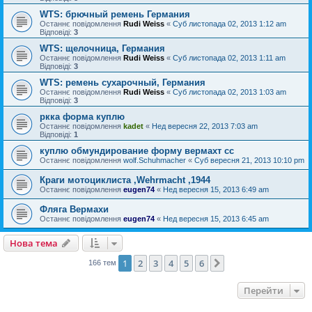
WTS: брючный ремень Германия
Останнє повідомлення
Rudi Weiss
«
Суб листопада 02, 2013 1:12 am
Відповіді:
3
WTS: щелочница, Германия
Останнє повідомлення
Rudi Weiss
«
Суб листопада 02, 2013 1:11 am
Відповіді:
3
WTS: ремень сухарочный, Германия
Останнє повідомлення
Rudi Weiss
«
Суб листопада 02, 2013 1:03 am
Відповіді:
3
ркка форма куплю
Останнє повідомлення
kadet
«
Нед вересня 22, 2013 7:03 am
Відповіді:
1
куплю обмундирование форму вермахт сс
Останнє повідомлення
wolf.Schuhmacher
«
Суб вересня 21, 2013 10:10 pm
Краги мотоциклиста ,Wehrmacht ,1944
Останнє повідомлення
eugen74
«
Нед вересня 15, 2013 6:49 am
Фляга Вермахи
Останнє повідомлення
eugen74
«
Нед вересня 15, 2013 6:45 am
Нова тема
1
2
3
4
5
6
Далі
166 тем
Перейти