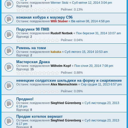
Останнє повідомлення
Werner Stolz
«
Суб квітня 12, 2014 3:04 pm
Відповіді:
3
Рейтинг: 0.13%
кожаная кобура к маузеру С96
Останнє повідомлення
Willi Stuber
«
Вів квітня 08, 2014 4:58 pm
Подсумки 98 ПМВ
Останнє повідомлення
Rudolf Notbek
«
Пон березня 31, 2014 10:07 am
Відповіді:
2
Рейтинг: 0.04%
Ремень на томи
Останнє повідомлення
kabaka
«
Суб лютого 15, 2014 10:53 am
Відповіді:
2
Мастерская Драка
Останнє повідомлення
Wilhelm Kopf
«
Пон січня 20, 2014 7:08 pm
Відповіді:
15
Рейтинг: 0.88%
немецкие солдатские шильдики на форму и снаряжение
Останнє повідомлення
Alex Mannschtein
«
Сер грудня 11, 2013 6:57 pm
Рейтинг: 0.09%
Продано!
Останнє повідомлення
Siegfried Gürenberg
«
Суб листопада 23, 2013
6:18 pm
Відповіді:
8
Продам котелок вермахт
Останнє повідомлення
Siegfried Gürenberg
«
Суб листопада 23, 2013
6:17 pm
Відповіді:
8