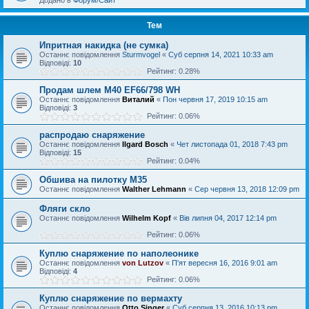
Додано в
Форум/Сайт
Тем
Ипритная накидка (не сумка)
Останнє повідомлення
Sturmvogel
«
Суб серпня 14, 2021 10:33 am
Відповіді:
10
Рейтинг: 0.28%
Продам шлем M40 EF66/798 WH
Останнє повідомлення
Виталий
«
Пон червня 17, 2019 10:15 am
Відповіді:
3
Рейтинг: 0.06%
распродаю снаряжение
Останнє повідомлення
Ilgard Bosch
«
Чет листопада 01, 2018 7:43 pm
Відповіді:
15
Рейтинг: 0.04%
Обшива на пилотку М35
Останнє повідомлення
Walther Lehmann
«
Сер червня 13, 2018 12:09 pm
Фляги скло
Останнє повідомлення
Wilhelm Kopf
«
Вів липня 04, 2017 12:14 pm
Рейтинг: 0.06%
Куплю снаряжение по наполеонике
Останнє повідомлення
von Lutzov
«
П'ят вересня 16, 2016 9:01 am
Відповіді:
4
Рейтинг: 0.06%
Куплю снаряжение по вермахту
Останнє повідомлення
Otto Singer
«
Суб серпня 13, 2016 10:13 pm