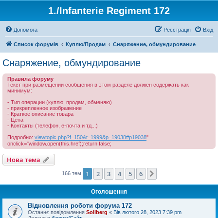
1./Infanterie Regiment 172
Допомога
Реєстрація
Вхід
Список форумів
Куплю/Продам
Снаряжение, обмундирование
Снаряжение, обмундирование
Правила форуму
Текст при размещении сообщения в этом разделе должен содержать как
минимум:
- Тип операции (куплю, продам, обменяю)
- прикрепленное изображение
- Краткое описание товара
- Цена
- Контакты (телефон, е-почта и тд...)
Подробно:
viewtopic.php?f=150&t=1999&p=19038#p19038
"
onclick="window.open(this.href);return false;
Нова тема
1
2
3
4
5
6
Далі
166 тем
Оголошення
Відновлення роботи форума 172
Останнє повідомлення
Sollberg
«
Вів лютого 28, 2023 7:39 pm