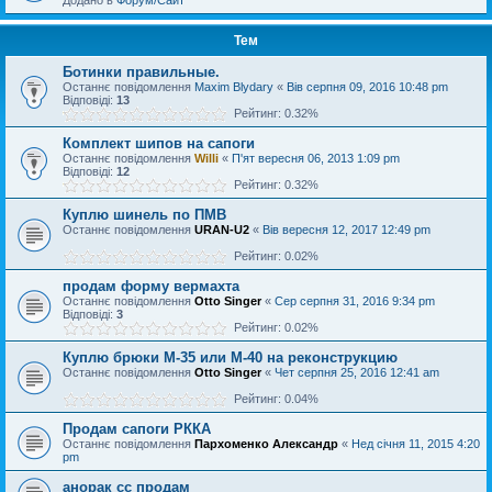
Додано в
Форум/Сайт
Тем
Ботинки правильные.
Останнє повідомлення
Maxim Blydary
«
Вів серпня 09, 2016 10:48 pm
Відповіді:
13
Рейтинг: 0.32%
Комплект шипов на сапоги
Останнє повідомлення
Willi
«
П'ят вересня 06, 2013 1:09 pm
Відповіді:
12
Рейтинг: 0.32%
Куплю шинель по ПМВ
Останнє повідомлення
URAN-U2
«
Вів вересня 12, 2017 12:49 pm
Рейтинг: 0.02%
продам форму вермахта
Останнє повідомлення
Otto Singer
«
Сер серпня 31, 2016 9:34 pm
Відповіді:
3
Рейтинг: 0.02%
Куплю брюки М-35 или М-40 на реконструкцию
Останнє повідомлення
Otto Singer
«
Чет серпня 25, 2016 12:41 am
Рейтинг: 0.04%
Продам сапоги РККА
Останнє повідомлення
Пархоменко Александр
«
Нед січня 11, 2015 4:20
pm
анорак сс продам