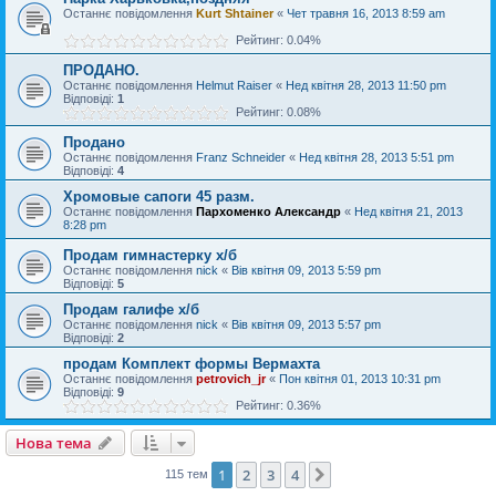
Останнє повідомлення
Kurt Shtainer
«
Чет травня 16, 2013 8:59 am
Рейтинг: 0.04%
ПРОДАНО.
Останнє повідомлення
Helmut Raiser
«
Нед квітня 28, 2013 11:50 pm
Відповіді:
1
Рейтинг: 0.08%
Продано
Останнє повідомлення
Franz Schneider
«
Нед квітня 28, 2013 5:51 pm
Відповіді:
4
Хромовые сапоги 45 разм.
Останнє повідомлення
Пархоменко Александр
«
Нед квітня 21, 2013
8:28 pm
Продам гимнастерку х/б
Останнє повідомлення
nick
«
Вів квітня 09, 2013 5:59 pm
Відповіді:
5
Продам галифе х/б
Останнє повідомлення
nick
«
Вів квітня 09, 2013 5:57 pm
Відповіді:
2
продам Комплект формы Вермахта
Останнє повідомлення
petrovich_jr
«
Пон квітня 01, 2013 10:31 pm
Відповіді:
9
Рейтинг: 0.36%
Нова тема
1
2
3
4
Далі
115 тем