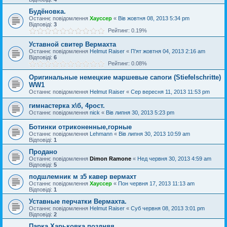
Будёновка.
Останнє повідомлення
Хауссер
«
Вів жовтня 08, 2013 5:34 pm
Відповіді:
3
Рейтинг: 0.19%
Уставной свитер Вермахта
Останнє повідомлення
Helmut Raiser
«
П'ят жовтня 04, 2013 2:16 am
Відповіді:
6
Рейтинг: 0.08%
Оригинальные немецкие маршевые сапоги (Stiefelschritte)
WW1
Останнє повідомлення
Helmut Raiser
«
Сер вересня 11, 2013 11:53 pm
гимнастерка х\б, 4рост.
Останнє повідомлення
nick
«
Вів липня 30, 2013 5:23 pm
Ботинки отриконенные,горные
Останнє повідомлення
Lehmann
«
Вів липня 30, 2013 10:59 am
Відповіді:
1
Продано
Останнє повідомлення
Dimon Ramone
«
Нед червня 30, 2013 4:59 am
Відповіді:
5
подшлемник м з5 кавер вермахт
Останнє повідомлення
Хауссер
«
Пон червня 17, 2013 11:13 am
Відповіді:
1
Уставные перчатки Вермахта.
Останнє повідомлення
Helmut Raiser
«
Суб червня 08, 2013 3:01 pm
Відповіді:
2
Парка Харьковка,поздняя