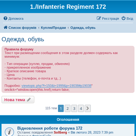
1./Infanterie Regiment 172
Допомога
Реєстрація
Вхід
Список форумів
Куплю/Продам
Одежда, обувь
Одежда, обувь
Правила форуму
Текст при размещении сообщения в этом разделе должен содержать как
минимум:
- Тип операции (куплю, продам, обменяю)
- прикрепленное изображение
- Краткое описание товара
- Цена
- Контакты (телефон, е-почта и тд...)
Подробно:
viewtopic.php?f=150&t=1999&p=19038#p19038
"
onclick="window.open(this.href);return false;
Нова тема
1
2
3
4
Далі
115 тем
Оголошення
Відновлення роботи форума 172
Останнє повідомлення
Sollberg
«
Вів лютого 28, 2023 7:39 pm