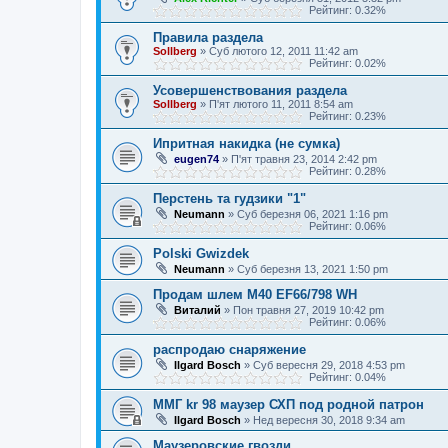
Рейтинг: 0.32%
Правила раздела
Sollberg
»
Суб лютого 12, 2011 11:42 am
Рейтинг: 0.02%
Усовершенствования раздела
Sollberg
»
П'ят лютого 11, 2011 8:54 am
Рейтинг: 0.23%
Ипритная накидка (не сумка)
eugen74
»
П'ят травня 23, 2014 2:42 pm
Рейтинг: 0.28%
Перстень та гудзики "1"
Neumann
»
Суб березня 06, 2021 1:16 pm
Рейтинг: 0.06%
Polski Gwizdek
Neumann
»
Суб березня 13, 2021 1:50 pm
Продам шлем M40 EF66/798 WH
Виталий
»
Пон травня 27, 2019 10:42 pm
Рейтинг: 0.06%
распродаю снаряжение
Ilgard Bosch
»
Суб вересня 29, 2018 4:53 pm
Рейтинг: 0.04%
ММГ kr 98 маузер СХП под родной патрон
Ilgard Bosch
»
Нед вересня 30, 2018 9:34 am
Маузеровские гвозди