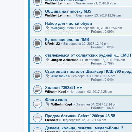
Walther Lehmann
»
Чет червня 21, 2018 8:25 am
Обшива на пилотку М35
Walther Lehmann
»
Сер червня 13, 2018 12:09 pm
Набор для чистки обуви
Wolfgang Priem
»
Вів березня 20, 2018 12:56 pm
Рейтинг: 0.09%
Куплю шинель по ПМВ
URAN-U2
»
Вів вересня 12, 2017 12:49 pm
Рейтинг: 0.02%
отвлекаемся от солдатских будней и... СМ
Jurgen Ackerman
»
П'ят травня 27, 2011 6:46 am
Рейтинг: 0.79%
Стартовый пистолет Шмайсер ПСШ-790 прод
Анастасия
»
Сер серпня 30, 2017 11:55 pm
Рейтинг: 0.04%
Холості 7362х51 мм
Wilhelm Kopf
»
Чет серпня 03, 2017 2:25 pm
Фляги скло
Wilhelm Kopf
»
Вів липня 04, 2017 12:14 pm
Рейтинг: 0.06%
Продам ботинки Gelert 1200грн.43,5й.
Liebherr
»
Нед березня 12, 2017 1:54 pm
Делаем, кольца, печатки, медальйоны !!