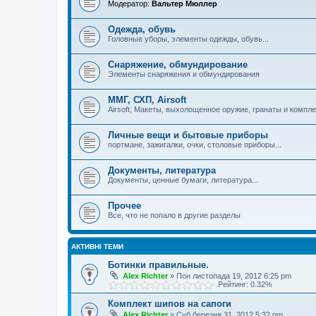
Модератор:
Вальтер Мюллер
Одежда, обувь
Головные уборы, элементы одежды, обувь...
Снаряжение, обмундирование
Элементы снаряжения и обмундирования
ММГ, СХП, Airsoft
Airsoft, Макеты, выхолощенное оружие, гранаты и компл
Личные вещи и бытовые приборы
портмане, зажигалки, очки, столовые приборы...
Документы, литература
Документы, ценные бумаги, литература...
Прочее
Все, что не попало в другие разделы
АКТИВНІ ТЕМИ
Ботинки правильные.
Alex Richter
»
Пон листопада 19, 2012 6:25 pm
Рейтинг: 0.32%
Комплект шипов на сапоги
Alex Richter
»
Суб березня 31, 2012 5:32 pm