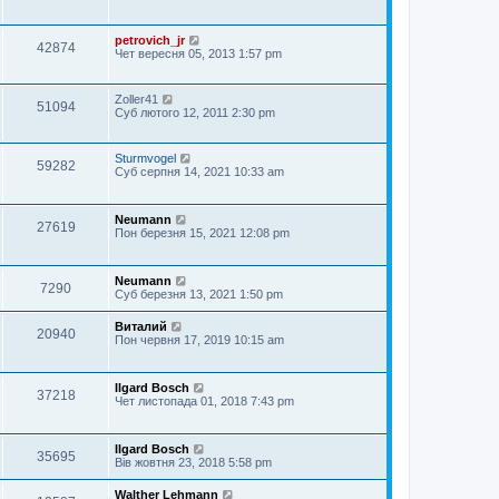
я
л
і
є
т
е
д
п
а
н
о
о
н
petrovich_jr
н
м
42874
в
н
Чет вересня 05, 2013 1:57 pm
я
л
і
є
е
д
п
н
о
о
Zoller41
н
м
в
51094
Суб лютого 12, 2011 2:30 pm
я
л
і
е
д
н
о
н
м
Sturmvogel
59282
я
л
Суб серпня 14, 2021 10:33 am
е
н
н
Neumann
я
27619
Пон березня 15, 2021 12:08 pm
Neumann
7290
Суб березня 13, 2021 1:50 pm
Виталий
20940
Пон червня 17, 2019 10:15 am
Ilgard Bosch
37218
Чет листопада 01, 2018 7:43 pm
Ilgard Bosch
35695
Вів жовтня 23, 2018 5:58 pm
Walther Lehmann