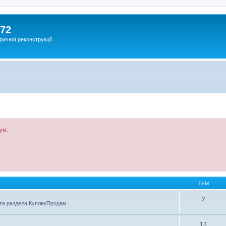
172
ричної реконструкції
ум:
ТЕМ
2
те раздела Куплю/Продам
13