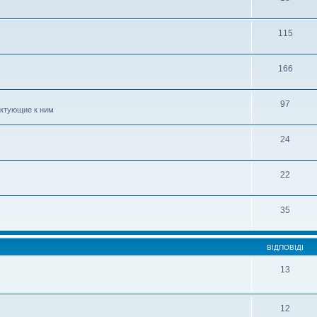
115
166
97
ектующие к ним
24
22
35
ВІДПОВІДІ
13
12