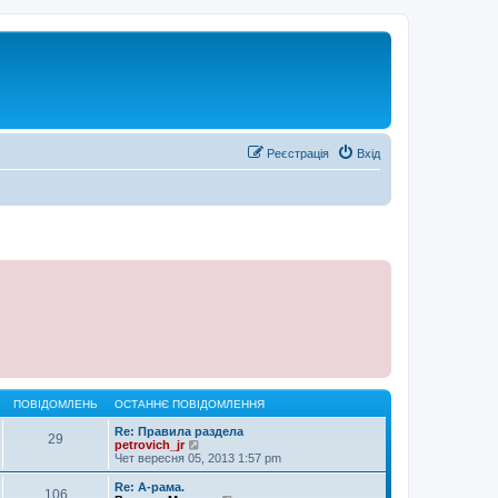
Реєстрація
Вхід
ПОВІДОМЛЕНЬ
ОСТАННЄ ПОВІДОМЛЕННЯ
Re: Правила раздела
29
П
petrovich_jr
е
Чет вересня 05, 2013 1:57 pm
р
е
Re: А-рама.
106
г