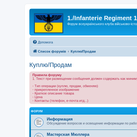
1./Infanterie Regiment 
Форум всеукраїнського клуба військово-істо
Допомога
Список форумів
Куплю/Продам
Куплю/Продам
Правила форуму
1. Текст при размещении сообщения должен содержать как миним
- Тип операции (куплю, продам, обменяю)
- прикрепленное изображение
- Краткое описание товара
- Цена
- Контакты (телефон, е-почта итд...)
ФОРУМ
Информация
Обсуждение вопросов и освещение информации по рабо
Мастерская Мюллера