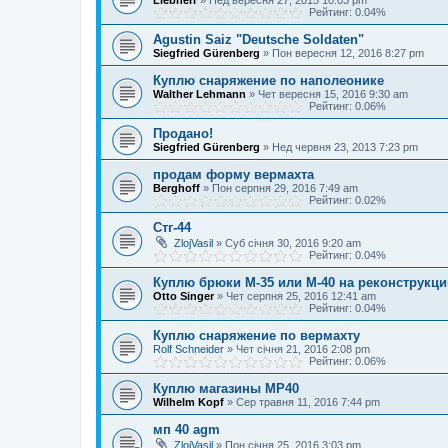
Liebherr
»
Нед вересня 27, 2015 10:03 pm
Рейтинг: 0.04%
Agustin Saiz "Deutsche Soldaten"
Siegfried Gürenberg
»
Пон вересня 12, 2016 8:27 pm
Куплю снаряжение по наполеонике
Walther Lehmann
»
Чет вересня 15, 2016 9:30 am
Рейтинг: 0.06%
Продано!
Siegfried Gürenberg
»
Нед червня 23, 2013 7:23 pm
продам форму вермахта
Berghoff
»
Пон серпня 29, 2016 7:49 am
Рейтинг: 0.02%
Стг-44
ZlojVasil
»
Суб січня 30, 2016 9:20 am
Рейтинг: 0.04%
Куплю брюки М-35 или М-40 на реконструкц
Otto Singer
»
Чет серпня 25, 2016 12:41 am
Рейтинг: 0.04%
Куплю снаряжение по вермахту
Rolf Schneider
»
Чет січня 21, 2016 2:08 pm
Рейтинг: 0.06%
Куплю магазины МР40
Wilhelm Kopf
»
Сер травня 11, 2016 7:44 pm
мп 40 agm
ZlojVasil
»
Пон січня 25, 2016 3:03 pm