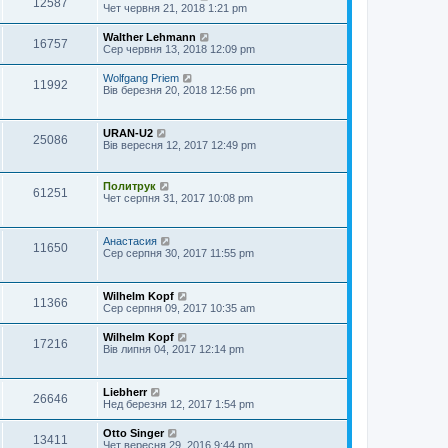
12587
Чет червня 21, 2018 1:21 pm
Walther Lehmann
16757
Сер червня 13, 2018 12:09 pm
Wolfgang Priem
11992
Вів березня 20, 2018 12:56 pm
URAN-U2
25086
Вів вересня 12, 2017 12:49 pm
Политрук
61251
Чет серпня 31, 2017 10:08 pm
Анастасия
11650
Сер серпня 30, 2017 11:55 pm
Wilhelm Kopf
11366
Сер серпня 09, 2017 10:35 am
Wilhelm Kopf
17216
Вів липня 04, 2017 12:14 pm
Liebherr
26646
Нед березня 12, 2017 1:54 pm
Otto Singer
13411
Чет вересня 29, 2016 9:44 pm