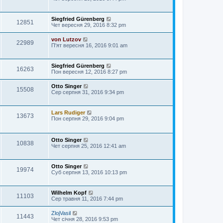
Siegfried Gürenberg
12851
Чет вересня 29, 2016 8:32 pm
von Lutzov
22989
П'ят вересня 16, 2016 9:01 am
Siegfried Gürenberg
16263
Пон вересня 12, 2016 8:27 pm
Otto Singer
15508
Сер серпня 31, 2016 9:34 pm
Lars Rudiger
13673
Пон серпня 29, 2016 9:04 pm
Otto Singer
10838
Чет серпня 25, 2016 12:41 am
Otto Singer
19974
Суб серпня 13, 2016 10:13 pm
Wilhelm Kopf
11103
Сер травня 11, 2016 7:44 pm
ZlojVasil
11443
Чет січня 28, 2016 9:53 pm