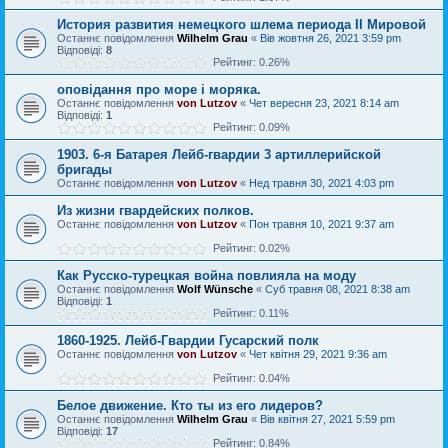
История развития немецкого шлема периода II Мировой
Останнє повідомлення
Wilhelm Grau
«
Вів жовтня 26, 2021 3:59 pm
Відповіді:
8
Рейтинг: 0.26%
оповідання про море і моряка.
Останнє повідомлення
von Lutzov
«
Чет вересня 23, 2021 8:14 am
Відповіді:
1
Рейтинг: 0.09%
1903. 6-я Батарея Лейб-гвардии 3 артиллерийской
бригады
Останнє повідомлення
von Lutzov
«
Нед травня 30, 2021 4:03 pm
Из жизни гвардейских полков.
Останнє повідомлення
von Lutzov
«
Пон травня 10, 2021 9:37 am
Рейтинг: 0.02%
Как Русско-турецкая война повлияла на моду
Останнє повідомлення
Wolf Wünsche
«
Суб травня 08, 2021 8:38 am
Відповіді:
1
Рейтинг: 0.11%
1860-1925. Лейб-Гвардии Гусарский полк
Останнє повідомлення
von Lutzov
«
Чет квітня 29, 2021 9:36 am
Рейтинг: 0.04%
Белое движение. Кто ты из его лидеров?
Останнє повідомлення
Wilhelm Grau
«
Вів квітня 27, 2021 5:59 pm
Відповіді:
17
Рейтинг: 0.84%