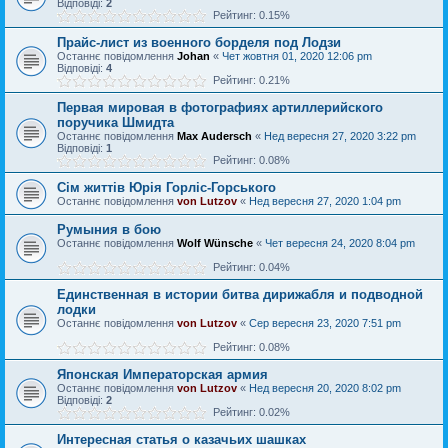
Відповіді:
2
Рейтинг: 0.15%
Прайс-лист из военного борделя под Лодзи
Останнє повідомлення
Johan
«
Чет жовтня 01, 2020 12:06 pm
Відповіді:
4
Рейтинг: 0.21%
Первая мировая в фотографиях артиллерийского
поручика Шмидта
Останнє повідомлення
Max Audersch
«
Нед вересня 27, 2020 3:22 pm
Відповіді:
1
Рейтинг: 0.08%
Cім життів Юрія Горліс-Горського
Останнє повідомлення
von Lutzov
«
Нед вересня 27, 2020 1:04 pm
Румыния в бою
Останнє повідомлення
Wolf Wünsche
«
Чет вересня 24, 2020 8:04 pm
Рейтинг: 0.04%
Единственная в истории битва дирижабля и подводной
лодки
Останнє повідомлення
von Lutzov
«
Сер вересня 23, 2020 7:51 pm
Рейтинг: 0.08%
Японская Императорская армия
Останнє повідомлення
von Lutzov
«
Нед вересня 20, 2020 8:02 pm
Відповіді:
2
Рейтинг: 0.02%
Интересная статья о казачьих шашках