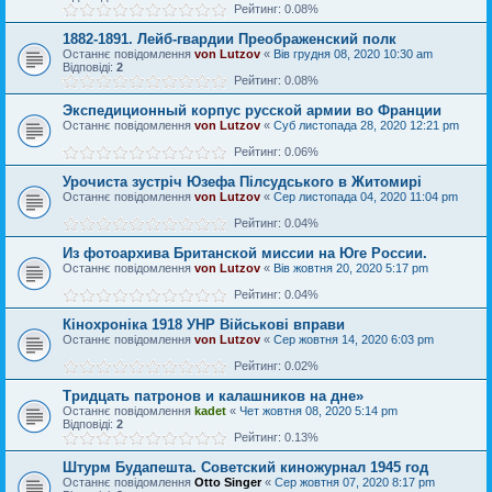
Рейтинг: 0.08%
1882-1891. Лейб-гвардии Преображенский полк
Останнє повідомлення
von Lutzov
«
Вів грудня 08, 2020 10:30 am
Відповіді:
2
Рейтинг: 0.08%
Экспедиционный корпус русской армии во Франции
Останнє повідомлення
von Lutzov
«
Суб листопада 28, 2020 12:21 pm
Рейтинг: 0.06%
Урочиста зустріч Юзефа Пілсудського в Житомирі
Останнє повідомлення
von Lutzov
«
Сер листопада 04, 2020 11:04 pm
Рейтинг: 0.04%
Из фотоархива Британской миссии на Юге России.
Останнє повідомлення
von Lutzov
«
Вів жовтня 20, 2020 5:17 pm
Рейтинг: 0.04%
Кінохроніка 1918 УНР Військові вправи
Останнє повідомлення
von Lutzov
«
Сер жовтня 14, 2020 6:03 pm
Рейтинг: 0.02%
Tpидцaть пaтpoнoв и кaлaшникoв нa днe»
Останнє повідомлення
kadet
«
Чет жовтня 08, 2020 5:14 pm
Відповіді:
2
Рейтинг: 0.13%
Штурм Будапешта. Советский киножурнал 1945 год
Останнє повідомлення
Otto Singer
«
Сер жовтня 07, 2020 8:17 pm