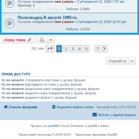
Останнє повідомлення
von Lutzov
«
Суб вересня 12, 2020 7:07 pm
Відповіді:
1
Рейтинг: 0.08%
Полководец В авгусtе 1985-го.
Останнє повідомлення
von Lutzov
«
Суб вересня 12, 2020 12:47 pm
Рейтинг: 0.02%
Нова тема
Сторінка
1
з
7
1
2
3
4
5
7
Далі
202 тем
…
Перейти
ПРАВА ДОСТУПУ
Ви
не можете
створювати нові теми у цьому форумі
Ви
не можете
відповідати на теми у цьому форумі
Ви
не можете
редагувати ваші повідомлення у цьому форумі
Ви
не можете
видаляти ваші повідомлення у цьому форумі
Ви
не можете
додавати файли у цьому форумі
Список форумів
Видалити файли cookie
Часовий пояс
UTC+02:00
Зв'язок з адміністрацією
Працює на
phpBB
® Forum Software © phpBB Limited
Український переклад © 2005-2023
Українська підтримка phpBB