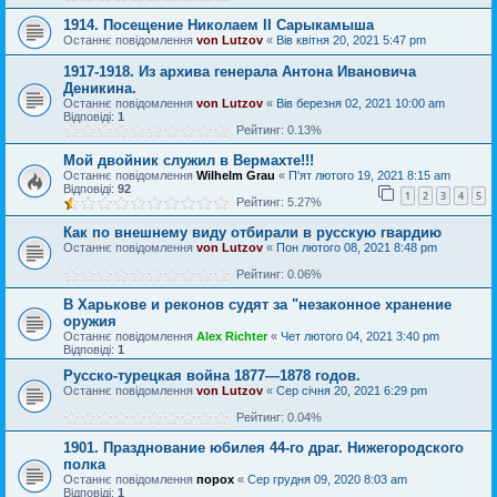
1914. Посещение Николаем II Сарыкамыша
Останнє повідомлення
von Lutzov
«
Вів квітня 20, 2021 5:47 pm
1917-1918. Из архива генерала Антона Ивановича
Деникина.
Останнє повідомлення
von Lutzov
«
Вів березня 02, 2021 10:00 am
Відповіді:
1
Рейтинг: 0.13%
Мой двойник служил в Вермахте!!!
Останнє повідомлення
Wilhelm Grau
«
П'ят лютого 19, 2021 8:15 am
Відповіді:
92
1
2
3
4
5
Рейтинг: 5.27%
Как по внешнему виду отбирали в русскую гвардию
Останнє повідомлення
von Lutzov
«
Пон лютого 08, 2021 8:48 pm
Рейтинг: 0.06%
В Харькове и реконов судят за "незаконное хранение
оружия
Останнє повідомлення
Alex Richter
«
Чет лютого 04, 2021 3:40 pm
Відповіді:
1
Русско-турецкая война 1877—1878 годов.
Останнє повідомлення
von Lutzov
«
Сер січня 20, 2021 6:29 pm
Рейтинг: 0.04%
1901. Празднование юбилея 44-го драг. Нижегородского
полка
Останнє повідомлення
порох
«
Сер грудня 09, 2020 8:03 am
Відповіді:
1