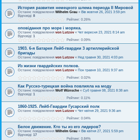
История развития немецкого шлема периода II Мировой
Останнє повідомлення
Wilhelm Grau
«
Вів жовтня 26, 2021 3:59 pm
Відповіді:
8
Рейтинг: 0.26%
оповідання про море і моряка.
Останнє повідомлення
von Lutzov
«
Чет вересня 23, 2021 8:14 am
Відповіді:
1
Рейтинг: 0.09%
1903. 6-я Батарея Лейб-гвардии 3 артиллерийской
бригады
Останнє повідомлення
von Lutzov
«
Нед травня 30, 2021 4:03 pm
Из жизни гвардейских полков.
Останнє повідомлення
von Lutzov
«
Пон травня 10, 2021 9:37 am
Рейтинг: 0.02%
Как Русско-турецкая война повлияла на моду
Останнє повідомлення
Wolf Wünsche
«
Суб травня 08, 2021 8:38 am
Відповіді:
1
Рейтинг: 0.11%
1860-1925. Лейб-Гвардии Гусарский полк
Останнє повідомлення
von Lutzov
«
Чет квітня 29, 2021 9:36 am
Рейтинг: 0.04%
Белое движение. Кто ты из его лидеров?
Останнє повідомлення
Wilhelm Grau
«
Вів квітня 27, 2021 5:59 pm
Відповіді:
17
Рейтинг: 0.84%