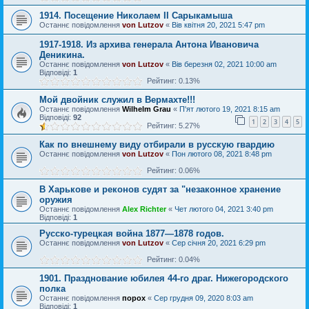
1914. Посещение Николаем II Сарыкамыша
Останнє повідомлення
von Lutzov
«
Вів квітня 20, 2021 5:47 pm
1917-1918. Из архива генерала Антона Ивановича
Деникина.
Останнє повідомлення
von Lutzov
«
Вів березня 02, 2021 10:00 am
Відповіді:
1
Рейтинг: 0.13%
Мой двойник служил в Вермахте!!!
Останнє повідомлення
Wilhelm Grau
«
П'ят лютого 19, 2021 8:15 am
Відповіді:
92
1
2
3
4
5
Рейтинг: 5.27%
Как по внешнему виду отбирали в русскую гвардию
Останнє повідомлення
von Lutzov
«
Пон лютого 08, 2021 8:48 pm
Рейтинг: 0.06%
В Харькове и реконов судят за "незаконное хранение
оружия
Останнє повідомлення
Alex Richter
«
Чет лютого 04, 2021 3:40 pm
Відповіді:
1
Русско-турецкая война 1877—1878 годов.
Останнє повідомлення
von Lutzov
«
Сер січня 20, 2021 6:29 pm
Рейтинг: 0.04%
1901. Празднование юбилея 44-го драг. Нижегородского
полка
Останнє повідомлення
порох
«
Сер грудня 09, 2020 8:03 am
Відповіді:
1