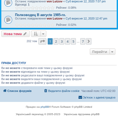
Останнє повідомлення
von Lutzov
«
Суб вересня 12, 2020 7:07 pm
Відповіді:
1
Рейтинг: 0.08%
Полководец В авгусtе 1985-го.
Останнє повідомлення
von Lutzov
«
Суб вересня 12, 2020 12:47 pm
Рейтинг: 0.02%
Нова тема
Сторінка
1
з
7
1
2
3
4
5
7
Далі
202 тем
…
Перейти
ПРАВА ДОСТУПУ
Ви
не можете
створювати нові теми у цьому форумі
Ви
не можете
відповідати на теми у цьому форумі
Ви
не можете
редагувати ваші повідомлення у цьому форумі
Ви
не можете
видаляти ваші повідомлення у цьому форумі
Ви
не можете
додавати файли у цьому форумі
Список форумів
Видалити файли cookie
Часовий пояс
UTC+02:00
Зв'язок з адміністрацією
Працює на
phpBB
® Forum Software © phpBB Limited
Український переклад © 2005-2023
Українська підтримка phpBB