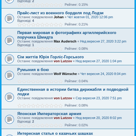
Відповіді:
2
Рейтинг: 0.15%
Прайс-лист из военного борделя под Лодзи
Останнє повідомлення
Johan
«
Чет жовтня 01, 2020 12:06 pm
Відповіді:
4
Рейтинг: 0.21%
Первая мировая в фотографиях артиллерийского
поручика Шмидта
Останнє повідомлення
Max Audersch
«
Нед вересня 27, 2020 3:22 pm
Відповіді:
1
Рейтинг: 0.08%
Cім життів Юрія Горліс-Горського
Останнє повідомлення
von Lutzov
«
Нед вересня 27, 2020 1:04 pm
Румыния в бою
Останнє повідомлення
Wolf Wünsche
«
Чет вересня 24, 2020 8:04 pm
Рейтинг: 0.04%
Единственная в истории битва дирижабля и подводной
лодки
Останнє повідомлення
von Lutzov
«
Сер вересня 23, 2020 7:51 pm
Рейтинг: 0.08%
Японская Императорская армия
Останнє повідомлення
von Lutzov
«
Нед вересня 20, 2020 8:02 pm
Відповіді:
2
Рейтинг: 0.02%
Интересная статья о казачьих шашках