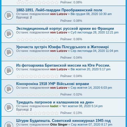
Рейтинг: 0.08%
1882-1891. Лейб-гвардии Преображенский полк
Останнє повідомлення
von Lutzov
«
Вів грудня 08, 2020 10:30 am
Відповіді:
2
Рейтинг: 0.08%
Экспедиционный корпус русской армии во Франции
Останнє повідомлення
von Lutzov
«
Суб листопада 28, 2020 12:21 pm
Рейтинг: 0.06%
Урочиста зустріч Юзефа Пілсудського в Житомирі
Останнє повідомлення
von Lutzov
«
Сер листопада 04, 2020 11:04 pm
Рейтинг: 0.04%
Из фотоархива Британской миссии на Юге России.
Останнє повідомлення
von Lutzov
«
Вів жовтня 20, 2020 5:17 pm
Рейтинг: 0.04%
Кінохроніка 1918 УНР Військові вправи
Останнє повідомлення
von Lutzov
«
Сер жовтня 14, 2020 6:03 pm
Рейтинг: 0.02%
Tpидцaть пaтpoнoв и кaлaшникoв нa днe»
Останнє повідомлення
kadet
«
Чет жовтня 08, 2020 5:14 pm
Відповіді:
2
Рейтинг: 0.13%
Штурм Будапешта. Советский киножурнал 1945 год
Останнє повідомлення
Otto Singer
«
Сер жовтня 07, 2020 8:17 pm