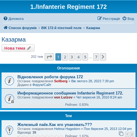
1./Infanterie Regiment 172
Допомога
Реєстрація
Вхід
Список форумів
ВІК 172-й піхотний полк
Казарма
Казарма
Нова тема
Сторінка
1
з
7
1
2
3
4
5
7
Далі
202 тем
…
Оголошення
Відновлення роботи форума 172
Останнє повідомлення
Sollberg
«
Вів лютого 28, 2023 7:39 pm
Додано в
Форум/Сайт
Информационное сообщение Infanterie Regiment 172.
Останнє повідомлення
von Lutzov
«
Чет вересня 16, 2010 8:24 am
Рейтинг: 0.83%
Тем
Железный паёк.Как его упаковать???
Останнє повідомлення
Helmut Hagedorn
«
Пон березня 25, 2013 12:04 pm
Відповіді:
39
1
2
Рейтинг: 1.67%