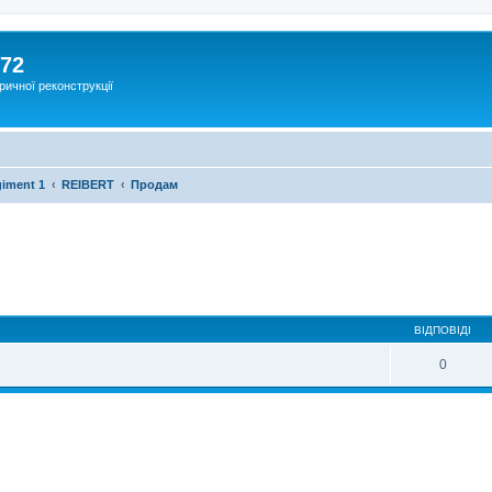
172
ричної реконструкції
giment 1
REIBERT
Продам
ВІДПОВІДІ
0