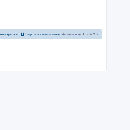
дміністрацією
Видалити файли cookie
Часовий пояс
UTC+02:00