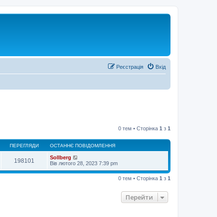
Реєстрація
Вхід
0 тем • Сторінка
1
з
1
ПЕРЕГЛЯДИ
ОСТАННЄ ПОВІДОМЛЕННЯ
Sollberg
198101
Вів лютого 28, 2023 7:39 pm
0 тем • Сторінка
1
з
1
Перейти