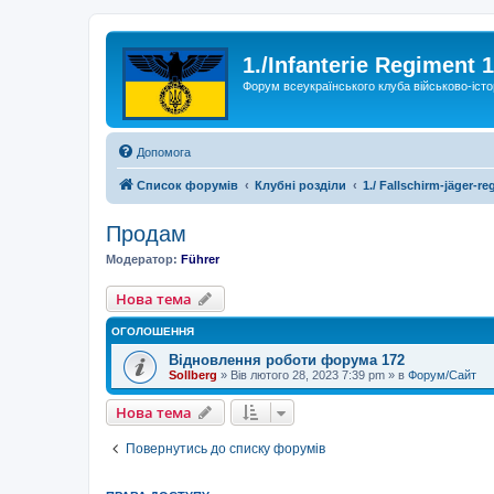
1./Infanterie Regiment 
Форум всеукраїнського клуба військово-істо
Допомога
Список форумів
Клубні розділи
1./ Fallschirm-jäger-re
Продам
Модератор:
Führer
Нова тема
ОГОЛОШЕННЯ
Відновлення роботи форума 172
Sollberg
»
Вів лютого 28, 2023 7:39 pm
» в
Форум/Сайт
Нова тема
Повернутись до списку форумів