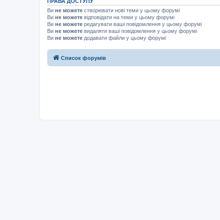
ПРАВА ДОСТУПУ
Ви
не можете
створювати нові теми у цьому форумі
Ви
не можете
відповідати на теми у цьому форумі
Ви
не можете
редагувати ваші повідомлення у цьому форумі
Ви
не можете
видаляти ваші повідомлення у цьому форумі
Ви
не можете
додавати файли у цьому форумі
Список форумів