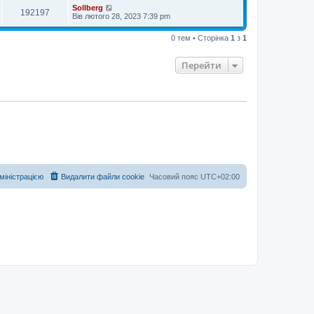
Sollberg
192197
Вів лютого 28, 2023 7:39 pm
0 тем • Сторінка
1
з
1
Перейти
дміністрацією
Видалити файли cookie
Часовий пояс
UTC+02:00