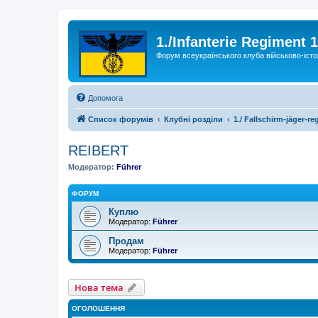
1./Infanterie Regiment 
Форум всеукраїнського клуба військово-істо
Допомога
Список форумів
Клубні розділи
1./ Fallschirm-jäger-re
REIBERT
Модератор:
Führer
ФОРУМ
Куплю
Модератор:
Führer
Продам
Модератор:
Führer
Нова тема
ОГОЛОШЕННЯ