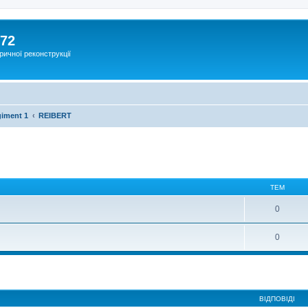
172
ричної реконструкції
giment 1
REIBERT
ТЕМ
0
0
ВІДПОВІДІ