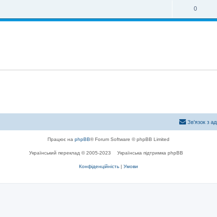
0
Зв'язок з а
Працює на
phpBB
® Forum Software © phpBB Limited
Український переклад © 2005-2023
Українська підтримка phpBB
Конфіденційність
|
Умови