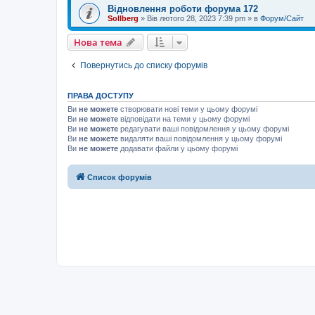
Відновлення роботи форума 172
Sollberg
»
Вів лютого 28, 2023 7:39 pm
» в
Форум/Сайт
Нова тема
Повернутись до списку форумів
ПРАВА ДОСТУПУ
Ви
не можете
створювати нові теми у цьому форумі
Ви
не можете
відповідати на теми у цьому форумі
Ви
не можете
редагувати ваші повідомлення у цьому форумі
Ви
не можете
видаляти ваші повідомлення у цьому форумі
Ви
не можете
додавати файли у цьому форумі
Список форумів