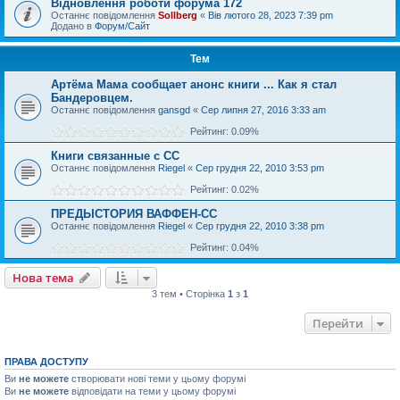
Відновлення роботи форума 172
Останнє повідомлення
Sollberg
«
Вів лютого 28, 2023 7:39 pm
Додано в
Форум/Сайт
Тем
Артёма Мама сообщает анонс книги ... Как я стал
Бандеровцем.
Останнє повідомлення
gansgd
«
Сер липня 27, 2016 3:33 am
Рейтинг: 0.09%
Книги связанные с СС
Останнє повідомлення
Riegel
«
Сер грудня 22, 2010 3:53 pm
Рейтинг: 0.02%
ПРЕДЫСТОРИЯ ВАФФЕН-СС
Останнє повідомлення
Riegel
«
Сер грудня 22, 2010 3:38 pm
Рейтинг: 0.04%
Нова тема
3 тем • Сторінка
1
з
1
Перейти
ПРАВА ДОСТУПУ
Ви
не можете
створювати нові теми у цьому форумі
Ви
не можете
відповідати на теми у цьому форумі