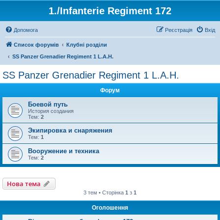
1./Infanterie Regiment 172
Допомога
Реєстрація
Вхід
Список форумів
Клубні розділи
SS Panzer Grenadier Regiment 1 L.A.H.
SS Panzer Grenadier Regiment 1 L.A.H.
Форум
Боевой путь
История создания
Тем:
2
Экипировка и снаряжения
Тем:
1
Вооружение и техника
Тем:
2
Нова тема
3 тем • Сторінка
1
з
1
Оголошення