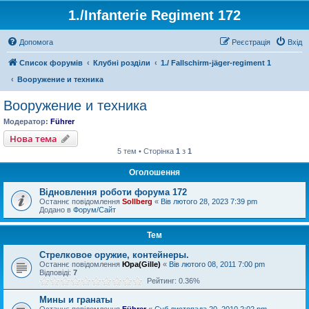
1./Infanterie Regiment 172
Допомога
Реєстрація
Вхід
Список форумів
Клубні розділи
1./ Fallschirm-jäger-regiment 1
Вооружение и техника
Вооружение и техника
Модератор:
Führer
Нова тема
5 тем • Сторінка
1
з
1
Оголошення
Відновлення роботи форума 172
Останнє повідомлення
Sollberg
«
Вів лютого 28, 2023 7:39 pm
Додано в
Форум/Сайт
Тем
Стрелковое оружие, контейнеры.
Останнє повідомлення
Юра(Gille)
«
Вів лютого 08, 2011 7:00 pm
Відповіді:
7
Рейтинг: 0.36%
Мины и гранаты
Останнє повідомлення
Führer
«
Суб листопада 20, 2010 2:02 pm