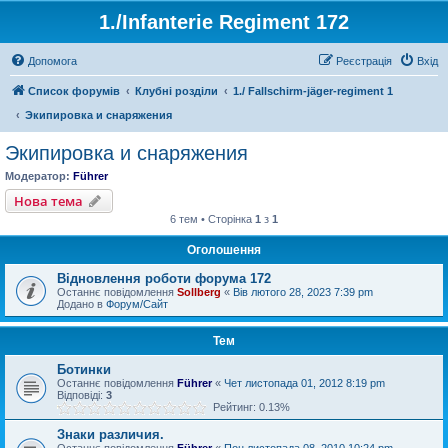
1./Infanterie Regiment 172
Допомога
Реєстрація
Вхід
Список форумів
Клубні розділи
1./ Fallschirm-jäger-regiment 1
Экипировка и снаряжения
Экипировка и снаряжения
Модератор:
Führer
Нова тема
6 тем • Сторінка
1
з
1
Оголошення
Відновлення роботи форума 172
Останнє повідомлення
Sollberg
«
Вів лютого 28, 2023 7:39 pm
Додано в
Форум/Сайт
Тем
Ботинки
Останнє повідомлення
Führer
«
Чет листопада 01, 2012 8:19 pm
Відповіді:
3
Рейтинг: 0.13%
Знаки различия.
Останнє повідомлення
Führer
«
Пон листопада 08, 2010 10:24 pm