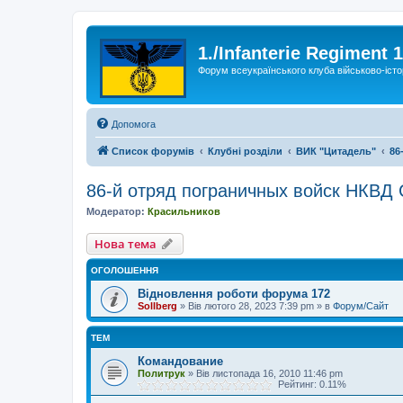
1./Infanterie Regiment 
Форум всеукраїнського клуба військово-істо
Допомога
Список форумів
Клубні розділи
ВИК "Цитадель"
86
86-й отряд пограничных войск НКВД
Модератор:
Красильников
Нова тема
ОГОЛОШЕННЯ
Відновлення роботи форума 172
Sollberg
»
Вів лютого 28, 2023 7:39 pm
» в
Форум/Сайт
ТЕМ
Командование
Политрук
»
Вів листопада 16, 2010 11:46 pm
Рейтинг: 0.11%