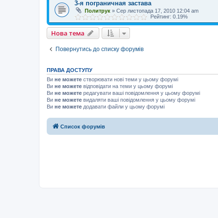
3-я пограничная застава
Политрук
»
Сер листопада 17, 2010 12:04 am
Рейтинг: 0.19%
Нова тема
Повернутись до списку форумів
ПРАВА ДОСТУПУ
Ви
не можете
створювати нові теми у цьому форумі
Ви
не можете
відповідати на теми у цьому форумі
Ви
не можете
редагувати ваші повідомлення у цьому форумі
Ви
не можете
видаляти ваші повідомлення у цьому форумі
Ви
не можете
додавати файли у цьому форумі
Список форумів