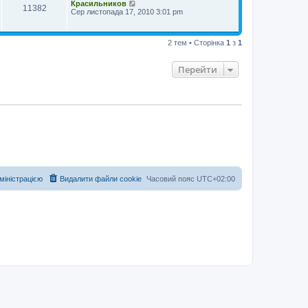
Красильников
11382
Сер листопада 17, 2010 3:01 pm
2 тем • Сторінка
1
з
1
Перейти
дміністрацією
Видалити файли cookie
Часовий пояс
UTC+02:00