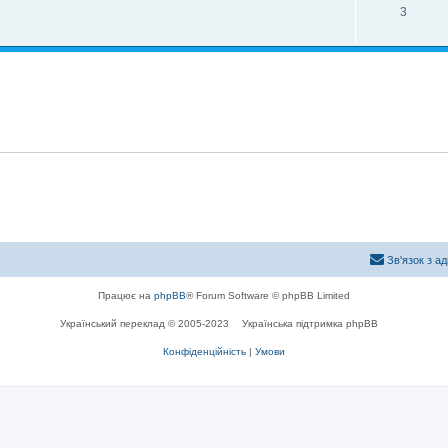
3
Зв'язок з а
Працює на
phpBB
® Forum Software © phpBB Limited
Український переклад © 2005-2023
Українська підтримка phpBB
Конфіденційність
|
Умови