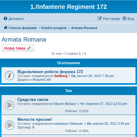
1./Infanterie Regiment 172
Допомога
Реєстрація
Вхід
Список форумів
Клубні розділи
Armata Romana
Armata Romana
Нова тема
10 тем • Сторінка
1
з
1
Оголошення
Відновлення роботи форума 172
Останнє повідомлення
Sollberg
«
Вів лютого 28, 2023 7:39 pm
Додано в
Форум/Сайт
Тем
Средства связи
Останнє повідомлення
Maxim Blydary
«
Чет березня 07, 2013 12:02 pm
Рейтинг: 0.02%
Милости просим!
Останнє повідомлення
кювернат Ювяшжт
«
Вів серпня 30, 2011 3:39 pm
Відповіді:
5
Рейтинг: 0.49%