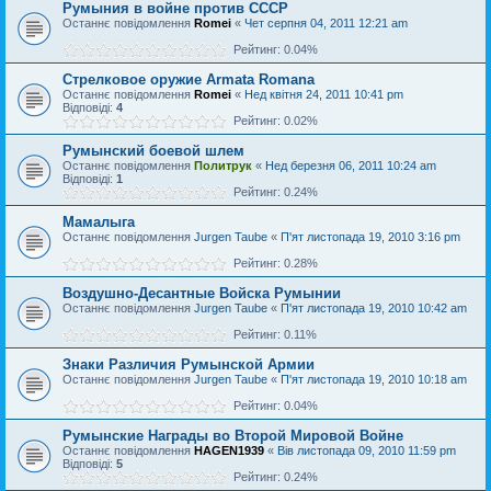
Румыния в войне против СССР
Останнє повідомлення
Romei
«
Чет серпня 04, 2011 12:21 am
Рейтинг: 0.04%
Стрелковое оружие Armata Romana
Останнє повідомлення
Romei
«
Нед квітня 24, 2011 10:41 pm
Відповіді:
4
Рейтинг: 0.02%
Румынский боевой шлем
Останнє повідомлення
Политрук
«
Нед березня 06, 2011 10:24 am
Відповіді:
1
Рейтинг: 0.24%
Мамалыга
Останнє повідомлення
Jurgen Taube
«
П'ят листопада 19, 2010 3:16 pm
Рейтинг: 0.28%
Воздушно-Десантные Войска Румынии
Останнє повідомлення
Jurgen Taube
«
П'ят листопада 19, 2010 10:42 am
Рейтинг: 0.11%
Знаки Различия Румынской Армии
Останнє повідомлення
Jurgen Taube
«
П'ят листопада 19, 2010 10:18 am
Рейтинг: 0.04%
Румынские Награды во Второй Мировой Войне
Останнє повідомлення
HAGEN1939
«
Вів листопада 09, 2010 11:59 pm
Відповіді:
5
Рейтинг: 0.24%