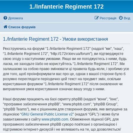
1./Infanterie Regiment 172
Допомога
Реєстрація
Вхід
Список форумів
1./Infanterie Regiment 172 - Умови використання
Реєструючись на форумі “1./Infanterie Regiment 172” (надалі “ми”, “наш”,
“1./Infanterie Regiment 172”, “http://172ir.kiev.ua/forum”), ви підтверджуєте
свою згоду з наступними умовами. Якщо ви не погоджуєтесь з ними, будь
ласка, не заходьте і/або не користуйтесь “1./Infanterie Regiment 172”. Ми
залишаємо за собою право змінювати ці правила будь-коли, і зробимо усе
для того, щоб проінформувати вас про це, однак з вашої сторони було б
розумно переглядати періодично цей текст на предмет змін, оскільки
користування форумом “1./Infanterie Regiment 172” після оновлення чи
виправлення умов користування означає вашу згоду з ними.
Наші форуми працюють на базі скрипту phpBB (надалі “вони”, “їхнє”,
“програмне забезпечення phpBB”, “www.phpbb.com”, “phpBB Group”,
“phpBB Teams”), яке є рішенням для створення форумів, яке випущене за
ліцензією “
GNU General Public License v2
” (надалі “GPL”) і може бути
завантаженим з сайту
www.phpbb.com
. Обмеження ліцензії GPL для
програмного забезпечення phpBB суворо пов'язані з організацією і
підтримкою інтернет-дискусій і не впливають на те, що дозволяється/