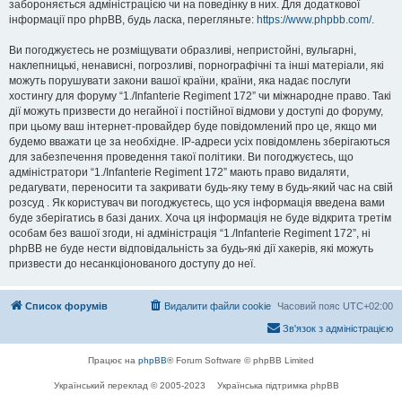
забороняється адміністрацією чи на поведінку в них. Для додаткової
інформації про phpBB, будь ласка, перегляньте:
https://www.phpbb.com/
.
Ви погоджуєтесь не розміщувати образливі, непристойні, вульгарні,
наклепницькі, ненависні, погрозливі, порнографічні та інші матеріали, які
можуть порушувати закони вашої країни, країни, яка надає послуги
хостингу для форуму “1./Infanterie Regiment 172” чи міжнародне право. Такі
дії можуть призвести до негайної і постійної відмови у доступі до форуму,
при цьому ваш інтернет-провайдер буде повідомлений про це, якщо ми
будемо вважати це за необхідне. IP-адреси усіх повідомлень зберігаються
для забезпечення проведення такої політики. Ви погоджуєтесь, що
адміністратори “1./Infanterie Regiment 172” мають право видаляти,
редагувати, переносити та закривати будь-яку тему в будь-який час на свій
розсуд . Як користувач ви погоджуєтесь, що уся інформація введена вами
буде зберігатись в базі даних. Хоча ця інформація не буде відкрита третім
особам без вашої згоди, ні адміністрація “1./Infanterie Regiment 172”, ні
phpBB не буде нести відповідальність за будь-які дії хакерів, які можуть
призвести до несанкціонованого доступу до неї.
Список форумів
Видалити файли cookie
Часовий пояс
UTC+02:00
Зв'язок з адміністрацією
Працює на
phpBB
® Forum Software © phpBB Limited
Український переклад © 2005-2023
Українська підтримка phpBB