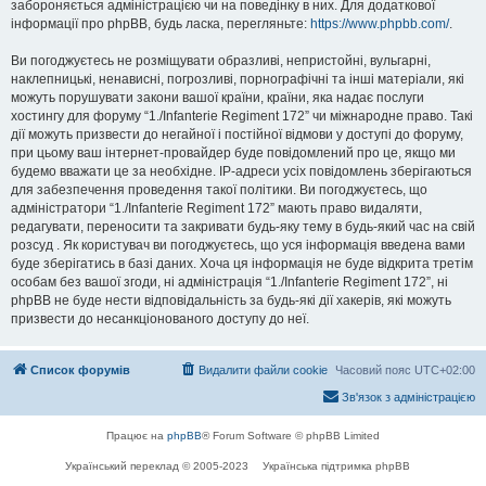
забороняється адміністрацією чи на поведінку в них. Для додаткової
інформації про phpBB, будь ласка, перегляньте:
https://www.phpbb.com/
.
Ви погоджуєтесь не розміщувати образливі, непристойні, вульгарні,
наклепницькі, ненависні, погрозливі, порнографічні та інші матеріали, які
можуть порушувати закони вашої країни, країни, яка надає послуги
хостингу для форуму “1./Infanterie Regiment 172” чи міжнародне право. Такі
дії можуть призвести до негайної і постійної відмови у доступі до форуму,
при цьому ваш інтернет-провайдер буде повідомлений про це, якщо ми
будемо вважати це за необхідне. IP-адреси усіх повідомлень зберігаються
для забезпечення проведення такої політики. Ви погоджуєтесь, що
адміністратори “1./Infanterie Regiment 172” мають право видаляти,
редагувати, переносити та закривати будь-яку тему в будь-який час на свій
розсуд . Як користувач ви погоджуєтесь, що уся інформація введена вами
буде зберігатись в базі даних. Хоча ця інформація не буде відкрита третім
особам без вашої згоди, ні адміністрація “1./Infanterie Regiment 172”, ні
phpBB не буде нести відповідальність за будь-які дії хакерів, які можуть
призвести до несанкціонованого доступу до неї.
Список форумів
Видалити файли cookie
Часовий пояс
UTC+02:00
Зв'язок з адміністрацією
Працює на
phpBB
® Forum Software © phpBB Limited
Український переклад © 2005-2023
Українська підтримка phpBB