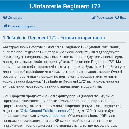
1./Infanterie Regiment 172
Допомога
Реєстрація
Вхід
Список форумів
1./Infanterie Regiment 172 - Умови використання
Реєструючись на форумі “1./Infanterie Regiment 172” (надалі “ми”, “наш”,
“1./Infanterie Regiment 172”, “http://172ir.kiev.ua/forum”), ви підтверджуєте
свою згоду з наступними умовами. Якщо ви не погоджуєтесь з ними, будь
ласка, не заходьте і/або не користуйтесь “1./Infanterie Regiment 172”. Ми
залишаємо за собою право змінювати ці правила будь-коли, і зробимо усе
для того, щоб проінформувати вас про це, однак з вашої сторони було б
розумно переглядати періодично цей текст на предмет змін, оскільки
користування форумом “1./Infanterie Regiment 172” після оновлення чи
виправлення умов користування означає вашу згоду з ними.
Наші форуми працюють на базі скрипту phpBB (надалі “вони”, “їхнє”,
“програмне забезпечення phpBB”, “www.phpbb.com”, “phpBB Group”,
“phpBB Teams”), яке є рішенням для створення форумів, яке випущене за
ліцензією “
GNU General Public License v2
” (надалі “GPL”) і може бути
завантаженим з сайту
www.phpbb.com
. Обмеження ліцензії GPL для
програмного забезпечення phpBB суворо пов'язані з організацією і
підтримкою інтернет-дискусій і не впливають на те, що дозволяється/