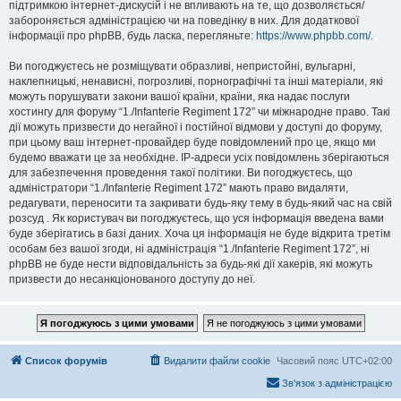
підтримкою інтернет-дискусій і не впливають на те, що дозволяється/
забороняється адміністрацією чи на поведінку в них. Для додаткової
інформації про phpBB, будь ласка, перегляньте:
https://www.phpbb.com/
.
Ви погоджуєтесь не розміщувати образливі, непристойні, вульгарні,
наклепницькі, ненависні, погрозливі, порнографічні та інші матеріали, які
можуть порушувати закони вашої країни, країни, яка надає послуги
хостингу для форуму “1./Infanterie Regiment 172” чи міжнародне право. Такі
дії можуть призвести до негайної і постійної відмови у доступі до форуму,
при цьому ваш інтернет-провайдер буде повідомлений про це, якщо ми
будемо вважати це за необхідне. IP-адреси усіх повідомлень зберігаються
для забезпечення проведення такої політики. Ви погоджуєтесь, що
адміністратори “1./Infanterie Regiment 172” мають право видаляти,
редагувати, переносити та закривати будь-яку тему в будь-який час на свій
розсуд . Як користувач ви погоджуєтесь, що уся інформація введена вами
буде зберігатись в базі даних. Хоча ця інформація не буде відкрита третім
особам без вашої згоди, ні адміністрація “1./Infanterie Regiment 172”, ні
phpBB не буде нести відповідальність за будь-які дії хакерів, які можуть
призвести до несанкціонованого доступу до неї.
Список форумів
Видалити файли cookie
Часовий пояс
UTC+02:00
Зв'язок з адміністрацією