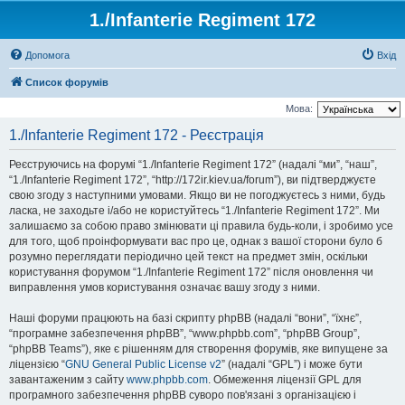
1./Infanterie Regiment 172
Допомога
Вхід
Список форумів
Мова:
1./Infanterie Regiment 172 - Реєстрація
Реєструючись на форумі “1./Infanterie Regiment 172” (надалі “ми”, “наш”,
“1./Infanterie Regiment 172”, “http://172ir.kiev.ua/forum”), ви підтверджуєте
свою згоду з наступними умовами. Якщо ви не погоджуєтесь з ними, будь
ласка, не заходьте і/або не користуйтесь “1./Infanterie Regiment 172”. Ми
залишаємо за собою право змінювати ці правила будь-коли, і зробимо усе
для того, щоб проінформувати вас про це, однак з вашої сторони було б
розумно переглядати періодично цей текст на предмет змін, оскільки
користування форумом “1./Infanterie Regiment 172” після оновлення чи
виправлення умов користування означає вашу згоду з ними.
Наші форуми працюють на базі скрипту phpBB (надалі “вони”, “їхнє”,
“програмне забезпечення phpBB”, “www.phpbb.com”, “phpBB Group”,
“phpBB Teams”), яке є рішенням для створення форумів, яке випущене за
ліцензією “
GNU General Public License v2
” (надалі “GPL”) і може бути
завантаженим з сайту
www.phpbb.com
. Обмеження ліцензії GPL для
програмного забезпечення phpBB суворо пов'язані з організацією і