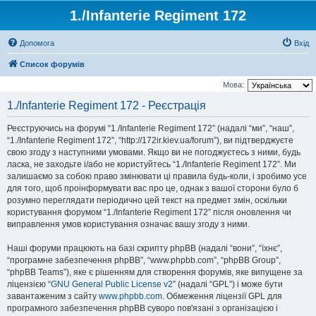
1./Infanterie Regiment 172
Допомога
Вхід
Список форумів
Мова:
1./Infanterie Regiment 172 - Реєстрація
Реєструючись на форумі “1./Infanterie Regiment 172” (надалі “ми”, “наш”,
“1./Infanterie Regiment 172”, “http://172ir.kiev.ua/forum”), ви підтверджуєте
свою згоду з наступними умовами. Якщо ви не погоджуєтесь з ними, будь
ласка, не заходьте і/або не користуйтесь “1./Infanterie Regiment 172”. Ми
залишаємо за собою право змінювати ці правила будь-коли, і зробимо усе
для того, щоб проінформувати вас про це, однак з вашої сторони було б
розумно переглядати періодично цей текст на предмет змін, оскільки
користування форумом “1./Infanterie Regiment 172” після оновлення чи
виправлення умов користування означає вашу згоду з ними.
Наші форуми працюють на базі скрипту phpBB (надалі “вони”, “їхнє”,
“програмне забезпечення phpBB”, “www.phpbb.com”, “phpBB Group”,
“phpBB Teams”), яке є рішенням для створення форумів, яке випущене за
ліцензією “
GNU General Public License v2
” (надалі “GPL”) і може бути
завантаженим з сайту
www.phpbb.com
. Обмеження ліцензії GPL для
програмного забезпечення phpBB суворо пов'язані з організацією і