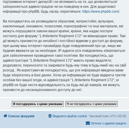
підтримкою інтернет-дискусій і не впливають на те, що дозволяється/
забороняється адміністрацією чи на поведінку в них. Для додаткової
інформації про phpBB, будь ласка, перегляньте:
https://www.phpbb.com/
.
Ви погоджуєтесь не розміщувати образливі, непристойні, вульгарні,
наклепницькі, ненависні, погрозливі, порнографічні та інші матеріали, які
можуть порушувати закони вашої країни, країни, яка надає послуги
хостингу для форуму “1./Infanterie Regiment 172” чи міжнародне право. Такі
дії можуть призвести до негайної і постійної відмови у доступі до форуму,
при цьому ваш інтернет-провайдер буде повідомлений про це, якщо ми
будемо вважати це за необхідне. IP-адреси усіх повідомлень зберігаються
для забезпечення проведення такої політики. Ви погоджуєтесь, що
адміністратори “1./Infanterie Regiment 172” мають право видаляти,
редагувати, переносити та закривати будь-яку тему в будь-який час на свій
розсуд . Як користувач ви погоджуєтесь, що уся інформація введена вами
буде зберігатись в базі даних. Хоча ця інформація не буде відкрита третім
особам без вашої згоди, ні адміністрація “1./Infanterie Regiment 172”, ні
phpBB не буде нести відповідальність за будь-які дії хакерів, які можуть
призвести до несанкціонованого доступу до неї.
Список форумів
Видалити файли cookie
Часовий пояс
UTC+02:00
Зв'язок з адміністрацією