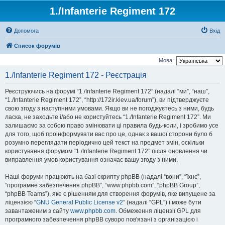
1./Infanterie Regiment 172
Допомога
Вхід
Список форумів
Мова:
1./Infanterie Regiment 172 - Реєстрація
Реєструючись на форумі “1./Infanterie Regiment 172” (надалі “ми”, “наш”,
“1./Infanterie Regiment 172”, “http://172ir.kiev.ua/forum”), ви підтверджуєте
свою згоду з наступними умовами. Якщо ви не погоджуєтесь з ними, будь
ласка, не заходьте і/або не користуйтесь “1./Infanterie Regiment 172”. Ми
залишаємо за собою право змінювати ці правила будь-коли, і зробимо усе
для того, щоб проінформувати вас про це, однак з вашої сторони було б
розумно переглядати періодично цей текст на предмет змін, оскільки
користування форумом “1./Infanterie Regiment 172” після оновлення чи
виправлення умов користування означає вашу згоду з ними.
Наші форуми працюють на базі скрипту phpBB (надалі “вони”, “їхнє”,
“програмне забезпечення phpBB”, “www.phpbb.com”, “phpBB Group”,
“phpBB Teams”), яке є рішенням для створення форумів, яке випущене за
ліцензією “
GNU General Public License v2
” (надалі “GPL”) і може бути
завантаженим з сайту
www.phpbb.com
. Обмеження ліцензії GPL для
програмного забезпечення phpBB суворо пов'язані з організацією і