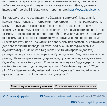
підтримкою інтернет-дискусій і не впливають на те, що дозволяється/
забороняється адміністрацією чи на поведінку в них. Для додаткової
інформації про phpBB, будь ласка, перегляньте:
https://www.phpbb.com/
.
Ви погоджуєтесь не розміщувати образливі, непристойні, вульгарні,
наклепницькі, ненависні, погрозливі, порнографічні та інші матеріали, які
можуть порушувати закони вашої країни, країни, яка надає послуги
хостингу для форуму “1./Infanterie Regiment 172” чи міжнародне право. Такі
дії можуть призвести до негайної і постійної відмови у доступі до форуму,
при цьому ваш інтернет-провайдер буде повідомлений про це, якщо ми
будемо вважати це за необхідне. IP-адреси усіх повідомлень зберігаються
для забезпечення проведення такої політики. Ви погоджуєтесь, що
адміністратори “1./Infanterie Regiment 172” мають право видаляти,
редагувати, переносити та закривати будь-яку тему в будь-який час на свій
розсуд . Як користувач ви погоджуєтесь, що уся інформація введена вами
буде зберігатись в базі даних. Хоча ця інформація не буде відкрита третім
особам без вашої згоди, ні адміністрація “1./Infanterie Regiment 172”, ні
phpBB не буде нести відповідальність за будь-які дії хакерів, які можуть
призвести до несанкціонованого доступу до неї.
Список форумів
Видалити файли cookie
Часовий пояс
UTC+02:00
Зв'язок з адміністрацією