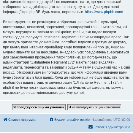
підтримкою інтернет-дискусій і не впливають на те, що дозволяється/
забороняється адміністрацією чи на поведінку в них. Для додаткової
інформації про phpBB, будь ласка, перегляньте:
https://www.phpbb.com/
.
Ви погоджуєтесь не розміщувати образливі, непристойні, вульгарні,
наклепницькі, ненависні, погрозливі, порнографічні та інші матеріали, які
можуть порушувати закони вашої країни, країни, яка надає послуги
хостингу для форуму “1./Infanterie Regiment 172” чи міжнародне право. Такі
дії можуть призвести до негайної і постійної відмови у доступі до форуму,
при цьому ваш інтернет-провайдер буде повідомлений про це, якщо ми
будемо вважати це за необхідне. IP-адреси усіх повідомлень зберігаються
для забезпечення проведення такої політики. Ви погоджуєтесь, що
адміністратори “1./Infanterie Regiment 172” мають право видаляти,
редагувати, переносити та закривати будь-яку тему в будь-який час на свій
розсуд . Як користувач ви погоджуєтесь, що уся інформація введена вами
буде зберігатись в базі даних. Хоча ця інформація не буде відкрита третім
особам без вашої згоди, ні адміністрація “1./Infanterie Regiment 172”, ні
phpBB не буде нести відповідальність за будь-які дії хакерів, які можуть
призвести до несанкціонованого доступу до неї.
Список форумів
Видалити файли cookie
Часовий пояс
UTC+02:00
Зв'язок з адміністрацією