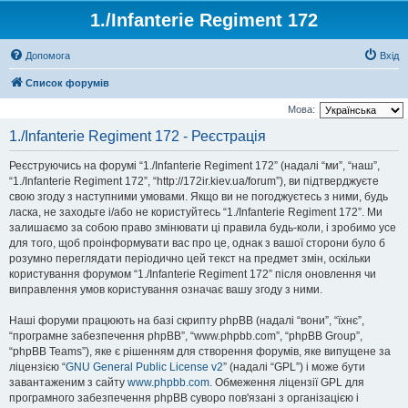
1./Infanterie Regiment 172
Допомога
Вхід
Список форумів
Мова:
1./Infanterie Regiment 172 - Реєстрація
Реєструючись на форумі “1./Infanterie Regiment 172” (надалі “ми”, “наш”,
“1./Infanterie Regiment 172”, “http://172ir.kiev.ua/forum”), ви підтверджуєте
свою згоду з наступними умовами. Якщо ви не погоджуєтесь з ними, будь
ласка, не заходьте і/або не користуйтесь “1./Infanterie Regiment 172”. Ми
залишаємо за собою право змінювати ці правила будь-коли, і зробимо усе
для того, щоб проінформувати вас про це, однак з вашої сторони було б
розумно переглядати періодично цей текст на предмет змін, оскільки
користування форумом “1./Infanterie Regiment 172” після оновлення чи
виправлення умов користування означає вашу згоду з ними.
Наші форуми працюють на базі скрипту phpBB (надалі “вони”, “їхнє”,
“програмне забезпечення phpBB”, “www.phpbb.com”, “phpBB Group”,
“phpBB Teams”), яке є рішенням для створення форумів, яке випущене за
ліцензією “
GNU General Public License v2
” (надалі “GPL”) і може бути
завантаженим з сайту
www.phpbb.com
. Обмеження ліцензії GPL для
програмного забезпечення phpBB суворо пов'язані з організацією і