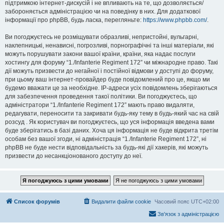
підтримкою інтернет-дискусій і не впливають на те, що дозволяється/
забороняється адміністрацією чи на поведінку в них. Для додаткової
інформації про phpBB, будь ласка, перегляньте:
https://www.phpbb.com/
.
Ви погоджуєтесь не розміщувати образливі, непристойні, вульгарні,
наклепницькі, ненависні, погрозливі, порнографічні та інші матеріали, які
можуть порушувати закони вашої країни, країни, яка надає послуги
хостингу для форуму “1./Infanterie Regiment 172” чи міжнародне право. Такі
дії можуть призвести до негайної і постійної відмови у доступі до форуму,
при цьому ваш інтернет-провайдер буде повідомлений про це, якщо ми
будемо вважати це за необхідне. IP-адреси усіх повідомлень зберігаються
для забезпечення проведення такої політики. Ви погоджуєтесь, що
адміністратори “1./Infanterie Regiment 172” мають право видаляти,
редагувати, переносити та закривати будь-яку тему в будь-який час на свій
розсуд . Як користувач ви погоджуєтесь, що уся інформація введена вами
буде зберігатись в базі даних. Хоча ця інформація не буде відкрита третім
особам без вашої згоди, ні адміністрація “1./Infanterie Regiment 172”, ні
phpBB не буде нести відповідальність за будь-які дії хакерів, які можуть
призвести до несанкціонованого доступу до неї.
Список форумів
Видалити файли cookie
Часовий пояс
UTC+02:00
Зв'язок з адміністрацією