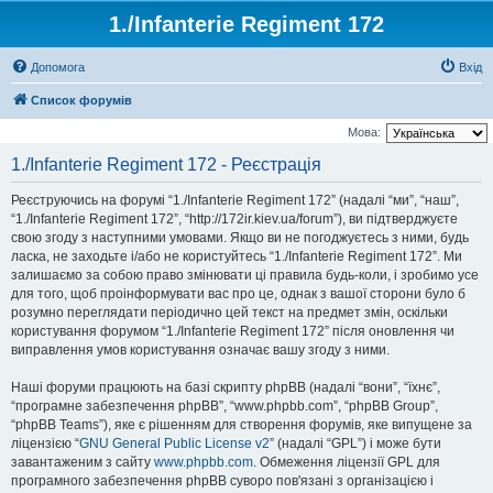
1./Infanterie Regiment 172
Допомога
Вхід
Список форумів
Мова:
1./Infanterie Regiment 172 - Реєстрація
Реєструючись на форумі “1./Infanterie Regiment 172” (надалі “ми”, “наш”,
“1./Infanterie Regiment 172”, “http://172ir.kiev.ua/forum”), ви підтверджуєте
свою згоду з наступними умовами. Якщо ви не погоджуєтесь з ними, будь
ласка, не заходьте і/або не користуйтесь “1./Infanterie Regiment 172”. Ми
залишаємо за собою право змінювати ці правила будь-коли, і зробимо усе
для того, щоб проінформувати вас про це, однак з вашої сторони було б
розумно переглядати періодично цей текст на предмет змін, оскільки
користування форумом “1./Infanterie Regiment 172” після оновлення чи
виправлення умов користування означає вашу згоду з ними.
Наші форуми працюють на базі скрипту phpBB (надалі “вони”, “їхнє”,
“програмне забезпечення phpBB”, “www.phpbb.com”, “phpBB Group”,
“phpBB Teams”), яке є рішенням для створення форумів, яке випущене за
ліцензією “
GNU General Public License v2
” (надалі “GPL”) і може бути
завантаженим з сайту
www.phpbb.com
. Обмеження ліцензії GPL для
програмного забезпечення phpBB суворо пов'язані з організацією і