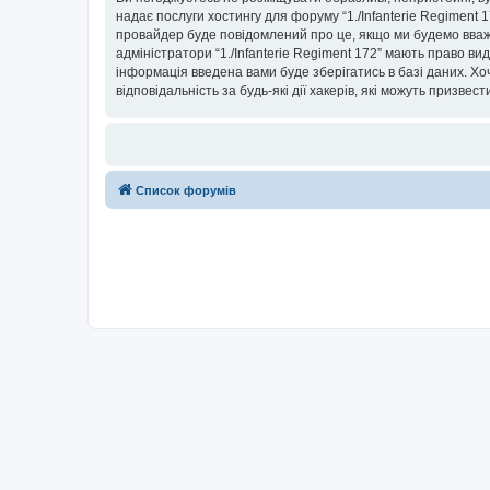
надає послуги хостингу для форуму “1./Infanterie Regiment 1
провайдер буде повідомлений про це, якщо ми будемо вважа
адміністратори “1./Infanterie Regiment 172” мають право ви
інформація введена вами буде зберігатись в базі даних. Хоча
відповідальність за будь-які дії хакерів, які можуть призвес
Список форумів