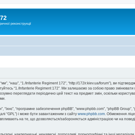
172
ричної реконструкції
ми”, “наш”, “1./Infanterie Regiment 172”, “http://172ir.kiev.ua/forum”), ви підт
стуйтесь “1./Infanterie Regiment 172”. Ми залишаємо за собою право змінювати 
озумно переглядати періодично цей текст на предмет змін, оскільки користува
ми.
, “їхнє”, “програмне забезпечення phpBB”, “www.phpbb.com”, “phpBB Group”, 
далі “GPL”) і може бути завантаженим з сайту
www.phpbb.com
. Обмеження ліце
не впливають на те, що дозволяється/забороняється адміністрацією чи на повед
ьгарні, наклепницькі, ненависні, погрозливі, порнографічні та інші матеріали,