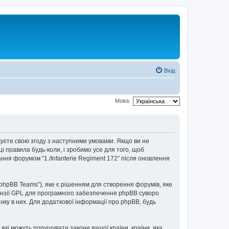
Вхід
Мова:
верджуєте свою згоду з наступними умовами. Якщо ви не
ці правила будь-коли, і зробимо усе для того, щоб
ння форумом “1./Infanterie Regiment 172” після оновлення
“phpBB Teams”), яке є рішенням для створення форумів, яке
нзії GPL для програмного забезпечення phpBB суворо
інку в них. Для додаткової інформації про phpBB, будь
 які можуть порушувати закони вашої країни, країни, яка