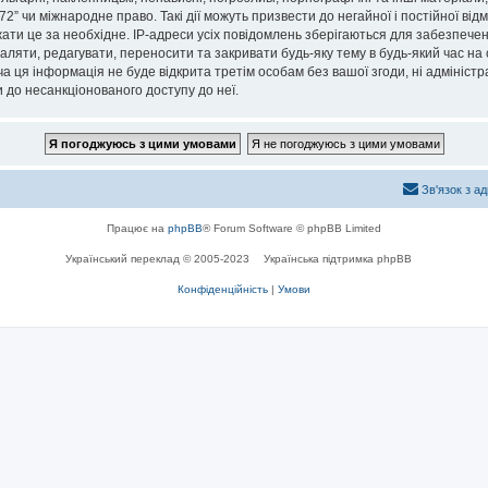
72” чи міжнародне право. Такі дії можуть призвести до негайної і постійної ві
ти це за необхідне. IP-адреси усіх повідомлень зберігаються для забезпечен
даляти, редагувати, переносити та закривати будь-яку тему в будь-який час на 
 ця інформація не буде відкрита третім особам без вашої згоди, ні адміністрац
ти до несанкціонованого доступу до неї.
Зв'язок з а
Працює на
phpBB
® Forum Software © phpBB Limited
Український переклад © 2005-2023
Українська підтримка phpBB
Конфіденційність
|
Умови