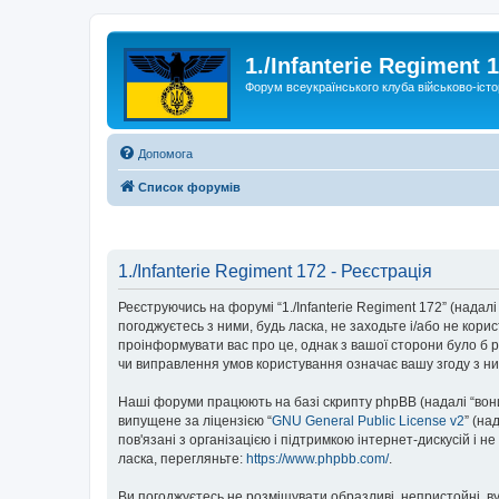
1./Infanterie Regiment 
Форум всеукраїнського клуба військово-істо
Допомога
Список форумів
1./Infanterie Regiment 172 - Реєстрація
Реєструючись на форумі “1./Infanterie Regiment 172” (надалі “
погоджуєтесь з ними, будь ласка, не заходьте і/або не кори
проінформувати вас про це, однак з вашої сторони було б р
чи виправлення умов користування означає вашу згоду з ни
Наші форуми працюють на базі скрипту phpBB (надалі “вони”
випущене за ліцензією “
GNU General Public License v2
” (на
пов'язані з організацією і підтримкою інтернет-дискусій і 
ласка, перегляньте:
https://www.phpbb.com/
.
Ви погоджуєтесь не розміщувати образливі, непристойні, вул