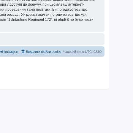
дмови у доступі до форуму, при цьому ваш інтернет-
ня проведення такої політики. Ви погоджуєтесь, що
свій розсуд . Як користувач ви погоджуєтесь, що уся
ія “1./Infanterie Regiment 172”, ні phpBB не буде нести
дміністрацією
Видалити файли cookie
Часовий пояс
UTC+02:00