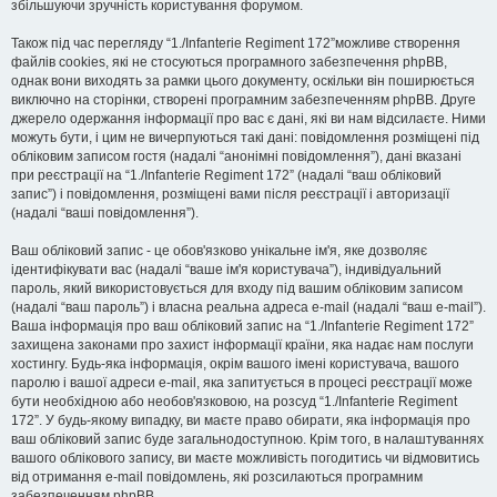
збільшуючи зручність користування форумом.
Також під час перегляду “1./Infanterie Regiment 172”можливе створення
файлів cookies, які не стосуються програмного забезпечення phpBB,
однак вони виходять за рамки цього документу, оскільки він поширюється
виключно на сторінки, створені програмним забезпеченням phpBB. Друге
джерело одержання інформації про вас є дані, які ви нам відсилаєте. Ними
можуть бути, і цим не вичерпуються такі дані: повідомлення розміщені під
обліковим записом гостя (надалі “анонімні повідомлення”), дані вказані
при реєстрації на “1./Infanterie Regiment 172” (надалі “ваш обліковий
запис”) і повідомлення, розміщені вами після реєстрації і авторизації
(надалі “ваші повідомлення”).
Ваш обліковий запис - це обов'язково унікальне ім'я, яке дозволяє
ідентифікувати вас (надалі “ваше ім'я користувача”), індивідуальний
пароль, який використовується для входу під вашим обліковим записом
(надалі “ваш пароль”) і власна реальна адреса e-mail (надалі “ваш e-mail”).
Ваша інформація про ваш обліковий запис на “1./Infanterie Regiment 172”
захищена законами про захист інформації країни, яка надає нам послуги
хостингу. Будь-яка інформація, окрім вашого імені користувача, вашого
паролю і вашої адреси e-mail, яка запитується в процесі реєстрації може
бути необхідною або необов'язковою, на розсуд “1./Infanterie Regiment
172”. У будь-якому випадку, ви маєте право обирати, яка інформація про
ваш обліковий запис буде загальнодоступною. Крім того, в налаштуваннях
вашого облікового запису, ви маєте можливість погодитись чи відмовитись
від отримання e-mail повідомлень, які розсилаються програмним
забезпеченням phpBB.