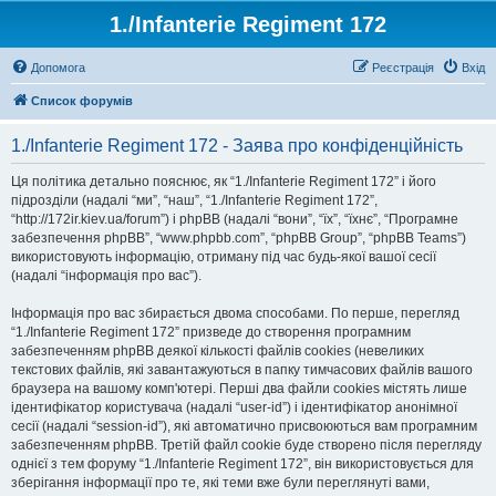
1./Infanterie Regiment 172
Допомога
Реєстрація
Вхід
Список форумів
1./Infanterie Regiment 172 - Заява про конфіденційність
Ця політика детально пояснює, як “1./Infanterie Regiment 172” і його
підрозділи (надалі “ми”, “наш”, “1./Infanterie Regiment 172”,
“http://172ir.kiev.ua/forum”) і phpBB (надалі “вони”, “їх”, “їхнє”, “Програмне
забезпечення phpBB”, “www.phpbb.com”, “phpBB Group”, “phpBB Teams”)
використовують інформацію, отриману під час будь-якої вашої сесії
(надалі “інформація про вас”).
Інформація про вас збирається двома способами. По перше, перегляд
“1./Infanterie Regiment 172” призведе до створення програмним
забезпеченням phpBB деякої кількості файлів cookies (невеликих
текстових файлів, які завантажуються в папку тимчасових файлів вашого
браузера на вашому комп'ютері. Перші два файли cookies містять лише
ідентифікатор користувача (надалі “user-id”) і ідентифікатор анонімної
сесії (надалі “session-id”), які автоматично присвоюються вам програмним
забезпеченням phpBB. Третій файл cookie буде створено після перегляду
однієї з тем форуму “1./Infanterie Regiment 172”, він використовується для
зберігання інформації про те, які теми вже були переглянуті вами,