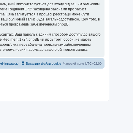
ароль, який використовується для входу під вашим обліковим
anterie Regiment 172” захищена законами про захист
mail, яка запитується в процесі реєстрації може бути
о ваш обліковий запис буде загальнодоступною. Крім того, в
лаються програмним забезпеченням phpBB.
бсайтах. Ваш пароль є єдиним способом доступу до вашого
rie Regiment 172”, phpBB чи якісь треті особи, не мають
 пароль”, яка передбачена програмним забезпеченням
 згенерує новий пароль до вашого облікового запису.
дміністрацією
Видалити файли cookie
Часовий пояс
UTC+02:00