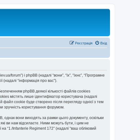
Реєстрація
Вхід
iev.ua/forum”) і phpBB (надалі “вони”, “їх”, “їхнє”, “Програмне
 (надалі “інформація про вас”).
езпеченням phpBB деякої кількості файлів cookies
okies містять лише ідентифікатор користувача (надалі
ій файл cookie буде створено після перегляду однієї з тем
уючи зручність користування форумом.
B, однак вони виходять за рамки цього документу, оскільки
кі ви нам відсилаєте. Ними можуть бути, і цим не
на “1./Infanterie Regiment 172” (надалі “ваш обліковий