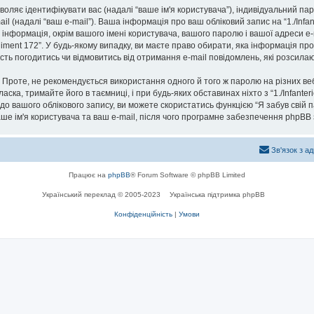
озволяє ідентифікувати вас (надалі “ваше ім'я користувача”), індивідуальний п
il (надалі “ваш e-mail”). Ваша інформація про ваш обліковий запис на “1./Inf
а інформація, окрім вашого імені користувача, вашого паролю і вашої адреси e-
giment 172”. У будь-якому випадку, ви маєте право обирати, яка інформація пр
сть погодитись чи відмовитись від отримання e-mail повідомлень, які розси
роте, не рекомендується використання одного й того ж паролю на різних ве
 ласка, тримайте його в таємниці, і при будь-яких обставинах ніхто з “1./Infante
до вашого облікового запису, ви можете скористатись функцією “Я забув свій
аше ім'я користувача та ваш e-mail, після чого програмне забезпечення phpBB
Зв'язок з а
Працює на
phpBB
® Forum Software © phpBB Limited
Український переклад © 2005-2023
Українська підтримка phpBB
Конфіденційність
|
Умови