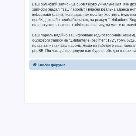
Ваш обліковий запис - це обов'язково унікальне ім'я, яке д
записом (надалі “ваш пароль”) і власна реальна адреса e-ma
інформації країни, яка надає нам послуги хостингу. Будь-як
необхідною або необов'язковою, на розсуд “1./Infanterie Re
налаштуваннях вашого облікового запису, ви маєте можливі
Ваш пароль надійно зашифровано (одностороннім хешем). П
облікового запису на “1./Infanterie Regiment 172”, тому, будь
права запитати ваш пароль. Якщо ви забудете ваш пароль 
phpBB. Під час цієї процедури вам буде необхідно ввести в
Список форумів