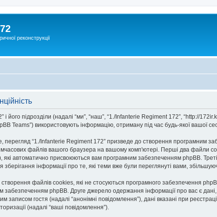
172
ричної реконструкції
нційність
 його підрозділи (надалі “ми”, “наш”, “1./Infanterie Regiment 172”, “http://172ir.k
BB Teams”) використовують інформацію, отриману під час будь-якої вашої сесії
 перегляд “1./Infanterie Regiment 172” призведе до створення програмним заб
тимчасових файлів вашого браузера на вашому комп'ютері. Перші два файли co
n-id”), які автоматично присвоюються вам програмним забезпеченням phpBB. Трет
для зберігання інформації про те, які теми вже були переглянуті вами, збільш
ве створення файлів cookies, які не стосуються програмного забезпечення phpB
 забезпеченням phpBB. Друге джерело одержання інформації про вас є дані, я
м записом гостя (надалі “анонімні повідомлення”), дані вказані при реєстрації 
вторизації (надалі “ваші повідомлення”).