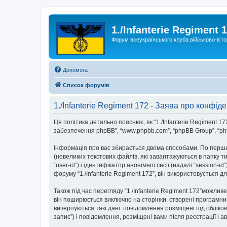
1./Infanterie Regiment 
Форум всеукраїнського клуба військово-істо
Допомога
Список форумів
1./Infanterie Regiment 172 - Заява про конфіде
Ця політика детально пояснює, як “1./Infanterie Regiment 172” і
забезпечення phpBB”, “www.phpbb.com”, “phpBB Group”, “php
Інформація про вас збирається двома способами. По перше,
(невеликих текстових файлів, які завантажуються в папку 
“user-id”) і ідентифікатор анонімної сесії (надалі “sessio
форуму “1./Infanterie Regiment 172”, він використовується 
Також під час перегляду “1./Infanterie Regiment 172”можли
він поширюється виключно на сторінки, створені програмним
вичерпуються такі дані: повідомлення розміщені під облікови
запис”) і повідомлення, розміщені вами після реєстрації і а