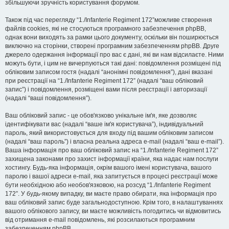
збільшуючи зручність користування форумом.
Також під час перегляду “1./Infanterie Regiment 172”можливе створення
файлів cookies, які не стосуються програмного забезпечення phpBB,
однак вони виходять за рамки цього документу, оскільки він поширюється
виключно на сторінки, створені програмним забезпеченням phpBB. Друге
джерело одержання інформації про вас є дані, які ви нам відсилаєте. Ними
можуть бути, і цим не вичерпуються такі дані: повідомлення розміщені під
обліковим записом гостя (надалі “анонімні повідомлення”), дані вказані
при реєстрації на “1./Infanterie Regiment 172” (надалі “ваш обліковий
запис”) і повідомлення, розміщені вами після реєстрації і авторизації
(надалі “ваші повідомлення”).
Ваш обліковий запис - це обов'язково унікальне ім'я, яке дозволяє
ідентифікувати вас (надалі “ваше ім'я користувача”), індивідуальний
пароль, який використовується для входу під вашим обліковим записом
(надалі “ваш пароль”) і власна реальна адреса e-mail (надалі “ваш e-mail”).
Ваша інформація про ваш обліковий запис на “1./Infanterie Regiment 172”
захищена законами про захист інформації країни, яка надає нам послуги
хостингу. Будь-яка інформація, окрім вашого імені користувача, вашого
паролю і вашої адреси e-mail, яка запитується в процесі реєстрації може
бути необхідною або необов'язковою, на розсуд “1./Infanterie Regiment
172”. У будь-якому випадку, ви маєте право обирати, яка інформація про
ваш обліковий запис буде загальнодоступною. Крім того, в налаштуваннях
вашого облікового запису, ви маєте можливість погодитись чи відмовитись
від отримання e-mail повідомлень, які розсилаються програмним
забезпеченням phpBB.