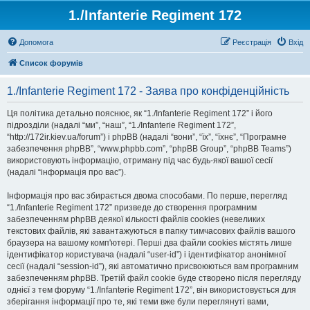
1./Infanterie Regiment 172
Допомога
Реєстрація
Вхід
Список форумів
1./Infanterie Regiment 172 - Заява про конфіденційність
Ця політика детально пояснює, як “1./Infanterie Regiment 172” і його
підрозділи (надалі “ми”, “наш”, “1./Infanterie Regiment 172”,
“http://172ir.kiev.ua/forum”) і phpBB (надалі “вони”, “їх”, “їхнє”, “Програмне
забезпечення phpBB”, “www.phpbb.com”, “phpBB Group”, “phpBB Teams”)
використовують інформацію, отриману під час будь-якої вашої сесії
(надалі “інформація про вас”).
Інформація про вас збирається двома способами. По перше, перегляд
“1./Infanterie Regiment 172” призведе до створення програмним
забезпеченням phpBB деякої кількості файлів cookies (невеликих
текстових файлів, які завантажуються в папку тимчасових файлів вашого
браузера на вашому комп'ютері. Перші два файли cookies містять лише
ідентифікатор користувача (надалі “user-id”) і ідентифікатор анонімної
сесії (надалі “session-id”), які автоматично присвоюються вам програмним
забезпеченням phpBB. Третій файл cookie буде створено після перегляду
однієї з тем форуму “1./Infanterie Regiment 172”, він використовується для
зберігання інформації про те, які теми вже були переглянуті вами,