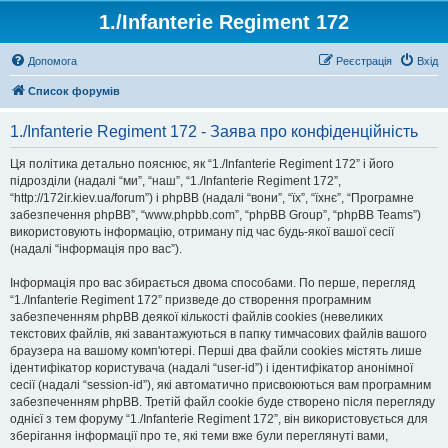
1./Infanterie Regiment 172
Допомога
Реєстрація
Вхід
Список форумів
1./Infanterie Regiment 172 - Заява про конфіденційність
Ця політика детально пояснює, як “1./Infanterie Regiment 172” і його
підрозділи (надалі “ми”, “наш”, “1./Infanterie Regiment 172”,
“http://172ir.kiev.ua/forum”) і phpBB (надалі “вони”, “їх”, “їхнє”, “Програмне
забезпечення phpBB”, “www.phpbb.com”, “phpBB Group”, “phpBB Teams”)
використовують інформацію, отриману під час будь-якої вашої сесії
(надалі “інформація про вас”).
Інформація про вас збирається двома способами. По перше, перегляд
“1./Infanterie Regiment 172” призведе до створення програмним
забезпеченням phpBB деякої кількості файлів cookies (невеликих
текстових файлів, які завантажуються в папку тимчасових файлів вашого
браузера на вашому комп'ютері. Перші два файли cookies містять лише
ідентифікатор користувача (надалі “user-id”) і ідентифікатор анонімної
сесії (надалі “session-id”), які автоматично присвоюються вам програмним
забезпеченням phpBB. Третій файл cookie буде створено після перегляду
однієї з тем форуму “1./Infanterie Regiment 172”, він використовується для
зберігання інформації про те, які теми вже були переглянуті вами,