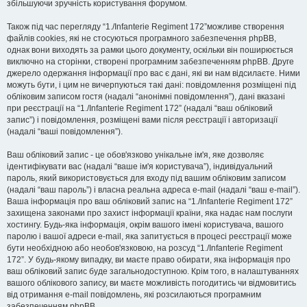
збільшуючи зручність користування форумом.
Також під час перегляду “1./Infanterie Regiment 172”можливе створення
файлів cookies, які не стосуються програмного забезпечення phpBB,
однак вони виходять за рамки цього документу, оскільки він поширюється
виключно на сторінки, створені програмним забезпеченням phpBB. Друге
джерело одержання інформації про вас є дані, які ви нам відсилаєте. Ними
можуть бути, і цим не вичерпуються такі дані: повідомлення розміщені під
обліковим записом гостя (надалі “анонімні повідомлення”), дані вказані
при реєстрації на “1./Infanterie Regiment 172” (надалі “ваш обліковий
запис”) і повідомлення, розміщені вами після реєстрації і авторизації
(надалі “ваші повідомлення”).
Ваш обліковий запис - це обов'язково унікальне ім'я, яке дозволяє
ідентифікувати вас (надалі “ваше ім'я користувача”), індивідуальний
пароль, який використовується для входу під вашим обліковим записом
(надалі “ваш пароль”) і власна реальна адреса e-mail (надалі “ваш e-mail”).
Ваша інформація про ваш обліковий запис на “1./Infanterie Regiment 172”
захищена законами про захист інформації країни, яка надає нам послуги
хостингу. Будь-яка інформація, окрім вашого імені користувача, вашого
паролю і вашої адреси e-mail, яка запитується в процесі реєстрації може
бути необхідною або необов'язковою, на розсуд “1./Infanterie Regiment
172”. У будь-якому випадку, ви маєте право обирати, яка інформація про
ваш обліковий запис буде загальнодоступною. Крім того, в налаштуваннях
вашого облікового запису, ви маєте можливість погодитись чи відмовитись
від отримання e-mail повідомлень, які розсилаються програмним
забезпеченням phpBB.