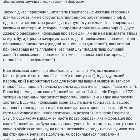
збільшуючи зручність користування форумом.
Також під час перегляду “1./Infanterie Regiment 172”можливе створення
файлів cookies, які не стосуються програмного забезпечення phpBB,
однак вони виходять за рамки цього документу, оскільки він поширюється
виключно на сторінки, створені програмним забезпеченням phpBB. Друге
джерело одержання інформації про вас є дані, які ви нам відсилаєте. Ними
можуть бути, і цим не вичерпуються такі дані: повідомлення розміщені під
обліковим записом гостя (надалі “анонімні повідомлення”), дані вказані
при реєстрації на “1./Infanterie Regiment 172” (надалі “ваш обліковий
запис”) і повідомлення, розміщені вами після реєстрації і авторизації
(надалі “ваші повідомлення”).
Ваш обліковий запис - це обов'язково унікальне ім'я, яке дозволяє
ідентифікувати вас (надалі “ваше ім'я користувача”), індивідуальний
пароль, який використовується для входу під вашим обліковим записом
(надалі “ваш пароль”) і власна реальна адреса e-mail (надалі “ваш e-mail”).
Ваша інформація про ваш обліковий запис на “1./Infanterie Regiment 172”
захищена законами про захист інформації країни, яка надає нам послуги
хостингу. Будь-яка інформація, окрім вашого імені користувача, вашого
паролю і вашої адреси e-mail, яка запитується в процесі реєстрації може
бути необхідною або необов'язковою, на розсуд “1./Infanterie Regiment
172”. У будь-якому випадку, ви маєте право обирати, яка інформація про
ваш обліковий запис буде загальнодоступною. Крім того, в налаштуваннях
вашого облікового запису, ви маєте можливість погодитись чи відмовитись
від отримання e-mail повідомлень, які розсилаються програмним
забезпеченням phpBB.