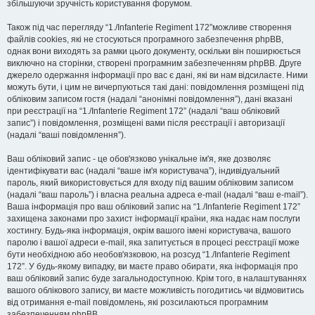
збільшуючи зручність користування форумом.
Також під час перегляду “1./Infanterie Regiment 172”можливе створення
файлів cookies, які не стосуються програмного забезпечення phpBB,
однак вони виходять за рамки цього документу, оскільки він поширюється
виключно на сторінки, створені програмним забезпеченням phpBB. Друге
джерело одержання інформації про вас є дані, які ви нам відсилаєте. Ними
можуть бути, і цим не вичерпуються такі дані: повідомлення розміщені під
обліковим записом гостя (надалі “анонімні повідомлення”), дані вказані
при реєстрації на “1./Infanterie Regiment 172” (надалі “ваш обліковий
запис”) і повідомлення, розміщені вами після реєстрації і авторизації
(надалі “ваші повідомлення”).
Ваш обліковий запис - це обов'язково унікальне ім'я, яке дозволяє
ідентифікувати вас (надалі “ваше ім'я користувача”), індивідуальний
пароль, який використовується для входу під вашим обліковим записом
(надалі “ваш пароль”) і власна реальна адреса e-mail (надалі “ваш e-mail”).
Ваша інформація про ваш обліковий запис на “1./Infanterie Regiment 172”
захищена законами про захист інформації країни, яка надає нам послуги
хостингу. Будь-яка інформація, окрім вашого імені користувача, вашого
паролю і вашої адреси e-mail, яка запитується в процесі реєстрації може
бути необхідною або необов'язковою, на розсуд “1./Infanterie Regiment
172”. У будь-якому випадку, ви маєте право обирати, яка інформація про
ваш обліковий запис буде загальнодоступною. Крім того, в налаштуваннях
вашого облікового запису, ви маєте можливість погодитись чи відмовитись
від отримання e-mail повідомлень, які розсилаються програмним
забезпеченням phpBB.