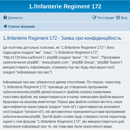
1./Infanterie Regiment 172
Допомога
Реєстрація
Вхід
Список форумів
1./Infanterie Regiment 172 - Заява про конфіденційність
Ця політика детально пояснює, як “1./Infanterie Regiment 172” і його
підрозділи (надалі “ми”, “наш”, “1./Infanterie Regiment 172”,
“http://172ir.kiev.ua/forum”) і phpBB (надалі “вони”, “їх”, “їхнє”, “Програмне
забезпечення phpBB”, “www.phpbb.com”, “phpBB Group”, “phpBB Teams”)
використовують інформацію, отриману під час будь-якої вашої сесії
(надалі “інформація про вас”).
Інформація про вас збирається двома способами. По перше, перегляд
“1./Infanterie Regiment 172” призведе до створення програмним
забезпеченням phpBB деякої кількості файлів cookies (невеликих
текстових файлів, які завантажуються в папку тимчасових файлів вашого
браузера на вашому комп'ютері. Перші два файли cookies містять лише
ідентифікатор користувача (надалі “user-id”) і ідентифікатор анонімної
сесії (надалі “session-id”), які автоматично присвоюються вам програмним
забезпеченням phpBB. Третій файл cookie буде створено після перегляду
однієї з тем форуму “1./Infanterie Regiment 172”, він використовується для
зберігання інформації про те, які теми вже були переглянуті вами,