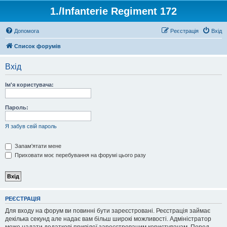
1./Infanterie Regiment 172
Допомога
Реєстрація
Вхід
Список форумів
Вхід
Ім'я користувача:
Пароль:
Я забув свій пароль
Запам'ятати мене
Приховати моє перебування на форумі цього разу
РЕЄСТРАЦІЯ
Для входу на форум ви повинні бути зареєстровані. Реєстрація займає
декілька секунд але надає вам більш широкі можливості. Адміністратор
може надати додаткові привілеї зареєстрованим користувачам. Перед