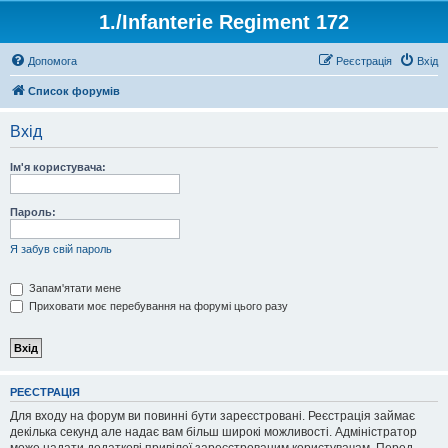
1./Infanterie Regiment 172
Допомога
Реєстрація
Вхід
Список форумів
Вхід
Ім'я користувача:
Пароль:
Я забув свій пароль
Запам'ятати мене
Приховати моє перебування на форумі цього разу
РЕЄСТРАЦІЯ
Для входу на форум ви повинні бути зареєстровані. Реєстрація займає
декілька секунд але надає вам більш широкі можливості. Адміністратор
може надати додаткові привілеї зареєстрованим користувачам. Перед