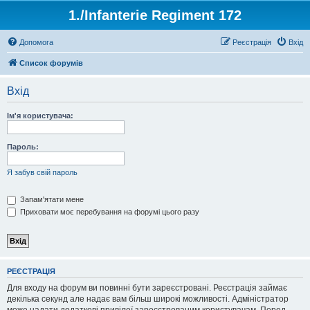
1./Infanterie Regiment 172
Допомога
Реєстрація
Вхід
Список форумів
Вхід
Ім'я користувача:
Пароль:
Я забув свій пароль
Запам'ятати мене
Приховати моє перебування на форумі цього разу
РЕЄСТРАЦІЯ
Для входу на форум ви повинні бути зареєстровані. Реєстрація займає
декілька секунд але надає вам більш широкі можливості. Адміністратор
може надати додаткові привілеї зареєстрованим користувачам. Перед