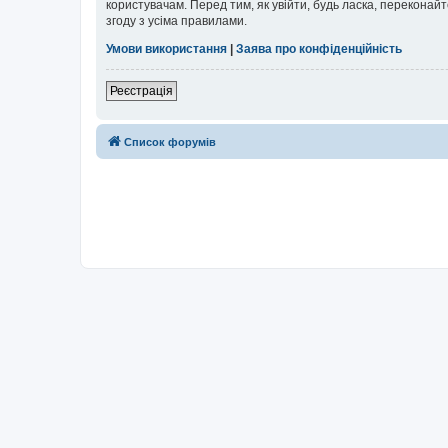
користувачам. Перед тим, як увійти, будь ласка, перекона
згоду з усіма правилами.
Умови використання
|
Заява про конфіденційність
Реєстрація
Список форумів