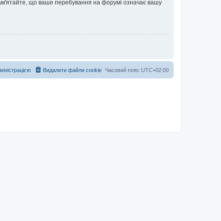
 Пам'ятайте, що ваше перебування на форумі означає вашу
дміністрацією
Видалити файли cookie
Часовий пояс
UTC+02:00