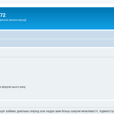
172
ричної реконструкції
 форумі цього разу
ація займає декілька секунд але надає вам більш широкі можливості. Адмініст