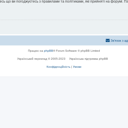
йтесь що ви погоджуєтесь з правилами та політиками, які прийняті на форумі.
Зв'язок з а
Працює на
phpBB
® Forum Software © phpBB Limited
Український переклад © 2005-2023
Українська підтримка phpBB
Конфіденційність
|
Умови