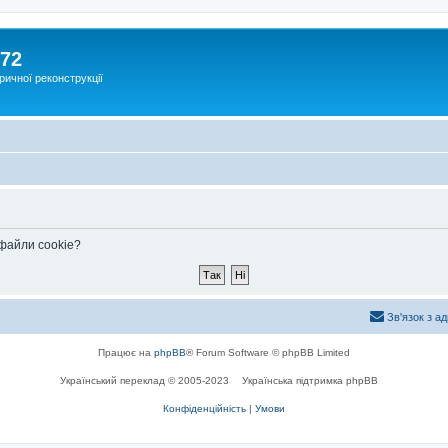
172
ричної реконструкції
 файли cookie?
Зв'язок з а
Працює на
phpBB
® Forum Software © phpBB Limited
Український переклад © 2005-2023
Українська підтримка phpBB
Конфіденційність
|
Умови