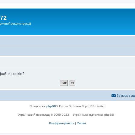
172
ричної реконструкції
 файли cookie?
Зв'язок з а
Працює на
phpBB
® Forum Software © phpBB Limited
Український переклад © 2005-2023
Українська підтримка phpBB
Конфіденційність
|
Умови