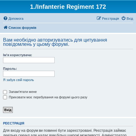
1./Infanterie Regiment 172
Допомога
Реєстрація
Вхід
Список форумів
Вам необхідно авторизуватись для цитування
повідомлень у цьому форумі.
Ім'я користувача:
Пароль:
Я забув свій пароль
Запам'ятати мене
Приховати моє перебування на форумі цього разу
РЕЄСТРАЦІЯ
Для входу на форум ви повинні бути зареєстровані. Реєстрація займає
декілька секунд але надає вам більш широкі можливості. Адміністратор