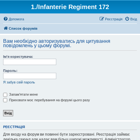
1./Infanterie Regiment 172
Допомога
Реєстрація
Вхід
Список форумів
Вам необхідно авторизуватись для цитування
повідомлень у цьому форумі.
Ім'я користувача:
Пароль:
Я забув свій пароль
Запам'ятати мене
Приховати моє перебування на форумі цього разу
РЕЄСТРАЦІЯ
Для входу на форум ви повинні бути зареєстровані. Реєстрація займає
декілька секунд але надає вам більш широкі можливості. Адміністратор