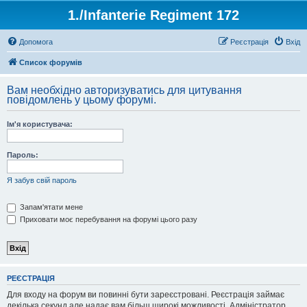
1./Infanterie Regiment 172
Допомога
Реєстрація
Вхід
Список форумів
Вам необхідно авторизуватись для цитування
повідомлень у цьому форумі.
Ім'я користувача:
Пароль:
Я забув свій пароль
Запам'ятати мене
Приховати моє перебування на форумі цього разу
РЕЄСТРАЦІЯ
Для входу на форум ви повинні бути зареєстровані. Реєстрація займає
декілька секунд але надає вам більш широкі можливості. Адміністратор