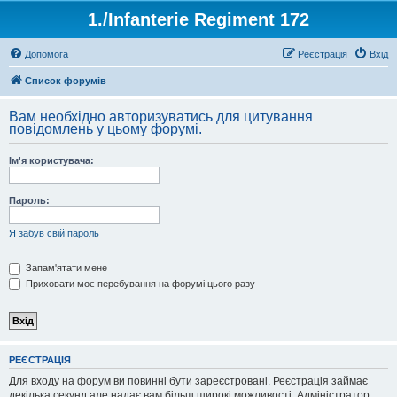
1./Infanterie Regiment 172
Допомога
Реєстрація
Вхід
Список форумів
Вам необхідно авторизуватись для цитування
повідомлень у цьому форумі.
Ім'я користувача:
Пароль:
Я забув свій пароль
Запам'ятати мене
Приховати моє перебування на форумі цього разу
РЕЄСТРАЦІЯ
Для входу на форум ви повинні бути зареєстровані. Реєстрація займає
декілька секунд але надає вам більш широкі можливості. Адміністратор