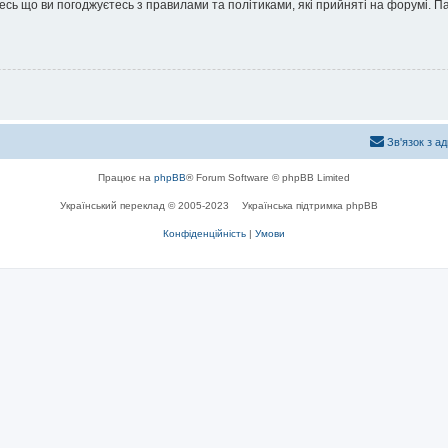
йтесь що ви погоджуєтесь з правилами та політиками, які прийняті на форумі.
Зв'язок з а
Працює на
phpBB
® Forum Software © phpBB Limited
Український переклад © 2005-2023
Українська підтримка phpBB
Конфіденційність
|
Умови