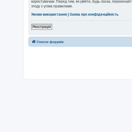
користувачам. Перед тим, як увійти, будь ласка, перекона
згоду з усіма правилами.
Умови використання
|
Заява про конфіденційність
Реєстрація
Список форумів