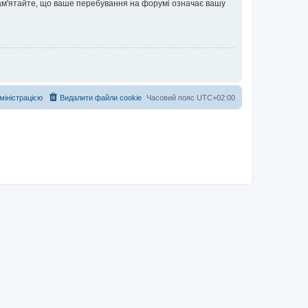
 Пам'ятайте, що ваше перебування на форумі означає вашу
дміністрацією
Видалити файли cookie
Часовий пояс
UTC+02:00