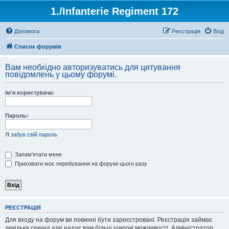
1./Infanterie Regiment 172
Допомога
Реєстрація
Вхід
Список форумів
Вам необхідно авторизуватись для цитування
повідомлень у цьому форумі.
Ім'я користувача:
Пароль:
Я забув свій пароль
Запам'ятати мене
Приховати моє перебування на форумі цього разу
РЕЄСТРАЦІЯ
Для входу на форум ви повинні бути зареєстровані. Реєстрація займає
декілька секунд але надає вам більш широкі можливості. Адміністратор