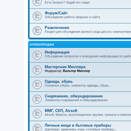
Есть вопрос? Задай его сюда!
Форум/Сайт
Обсуждение работы форума и сайта
Развлечения
Раздел для обсуждения разного рода досуга: компьютер
КУПЛЮ/ПРОДАМ
Информация
Обсуждение вопросов и освещение информации по рабо
Мастерская Мюллера
Модератор:
Вальтер Мюллер
Одежда, обувь
Головные уборы, элементы одежды, обувь...
Снаряжение, обмундирование
Элементы снаряжения и обмундирования
ММГ, СХП, Airsoft
Airsoft, Макеты, выхолощенное оружие, гранаты и компл
Личные вещи и бытовые приборы
портмане, зажигалки, очки, столовые приборы...