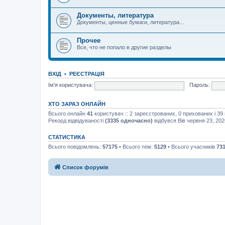
Документы, литература
Документы, ценные бумаги, литература...
Прочее
Все, что не попало в другие разделы
ВХІД
•
РЕЄСТРАЦІЯ
Ім'я користувача:
Пароль:
ХТО ЗАРАЗ ОНЛАЙН
Всього онлайн
41
користувач :: 2 зареєстрованих, 0 прихованих і 39
Рекорд відвідуваності
(3335 одночасно)
відбувся Вів червня 23, 202
СТАТИСТИКА
Всього повідомлень:
57175
• Всього тем:
5129
• Всього учасників
73
Список форумів