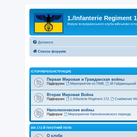
1./Infanterie Regiment 
Форум всеукраїнського клуба військово-істо
Допомога
Список форумів
ІСТОРIЯ(РЕКОНСТРУКЦІЯ)
Первая Мировая и Гражданская войны
Підфоруми:
Мероприятия по ПМВ
,
3й Гайдамацький
Вторая Мировая Война
Підфоруми:
1./Infanterie Regiment 172
,
Снабжение We
Наполеоновские войны
Підфорум:
Мероприятия Наполеоновского периода
ВІК 172-Й ПІХОТНИЙ ПОЛК
О клубе