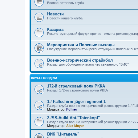
Боевая летопись клуба
Новости
Новости нашего клуба
Казарма
Реконструкторский флуд и прочие темы на реконструкто
Мероприятия и Полевые выходы
Обсуждение мероприятий реконструкции и полевых выхо
Военно-исторический страйкбол
Раздел для обсуждения всего что связанно с "ВИС"
КЛУБНІ РОЗДІЛИ
172-й стрелковый полк РККА
Раздел 172-го стрелкового полка РККА
1./ Fallschirm-jäger-regiment 1
Раздел клуба военно-исторической реконструкции 1./ Falls
Модератор:
Führer
2./SS-Aufkl.Abt.''Totenkopf''
Раздел клуба военно-исторической реконструкции 2./SS-Auf
Модератор:
Alex Meyer
ВИК "Цитадель"