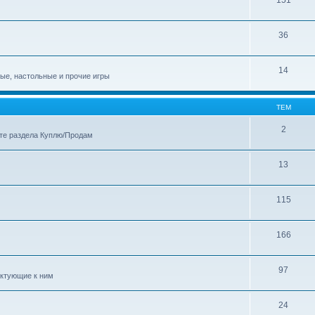
36
14
ные, настольные и прочие игры
ТЕМ
2
те раздела Куплю/Продам
13
115
166
97
ектующие к ним
24