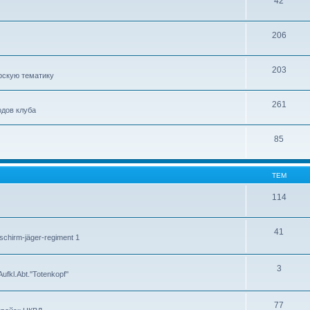
42
206
203
рскую тематику
261
дов клуба
85
ТЕМ
114
41
chirm-jäger-regiment 1
3
kl.Abt.''Totenkopf''
77