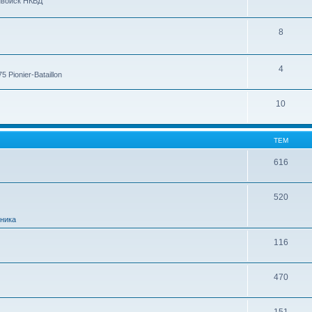
нвойск НКВД
8
4
Pionier-Bataillon
10
ТЕМ
616
520
ника
116
470
151