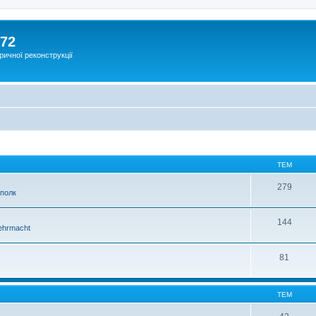
172
ричної реконструкції
ТЕМ
279
 полк
144
hrmacht
81
ТЕМ