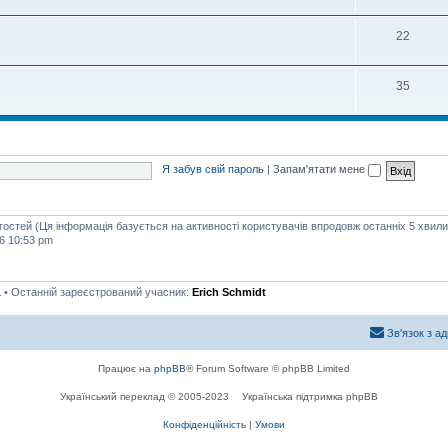
22
35
Я забув свій пароль
|
Запам'ятати мене
 гостей (Ця інформація базується на активності користувачів впродовж останніх 5 хвили
6 10:53 pm
1
• Останній зареєстрований учасник:
Erich Schmidt
Зв'язок з а
Працює на
phpBB
® Forum Software © phpBB Limited
Український переклад © 2005-2023
Українська підтримка phpBB
Конфіденційність
|
Умови