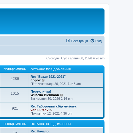
Реєстрація
Вхід
Сьогодні: Суб серпня 08, 2026 4:26 am
ПОВІДОМЛЕНЬ
ОСТАННЄ ПОВІДОМЛЕННЯ
Re: "Базар 1921-2021"
4286
П
порох
е
П'ят листопада 26, 2021 11:48 am
р
е
Перекличка!
1015
г
П
Wilhelm Biermann
л
е
Вів червня 30, 2026 2:16 pm
я
р
н
е
Re: Таборовий сбір легіону.
921
у
г
П
von Lutzov
т
л
е
Пон квітня 12, 2021 4:36 pm
и
я
р
о
н
е
с
у
г
ПОВІДОМЛЕНЬ
ОСТАННЄ ПОВІДОМЛЕННЯ
т
т
л
а
и
я
Re: Начало.