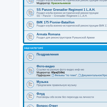
Раздел клуба военно-исторической реконструкции погра
Модератор:
Красильников
SS Panzer Grenadier Regiment 1 L.A.H.
Раздел клуба военно-исторической реконструкции
SS – Panzer – Grenadier Regiment 1 L.A.H.
ВИК 175 Pionier-Bataillon
Раздел клуба военно-исторической реконструкции ВИК 175 
Armata Romana
Раздел для реконструкторов Румынской Армии
ІНШІ КАТЕГОРІЇ
Поздравления
Фото-видео
Ссылки на разную фото-видео инф-ию
Модератор:
Юра(Gille)
Підфоруми:
Фильмы "по теме"
,
Документальное/Хро
Музыка
Предлагаем правильную музыку
Флуд
Разговоры обо всем без перехода на личности
Вопрос-Ответ