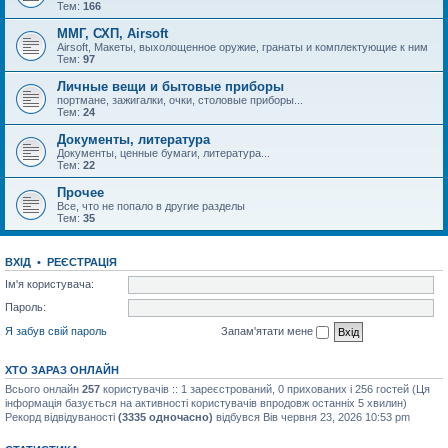
Тем:
166
ММГ, СХП, Airsoft
Airsoft, Макеты, выхолощенное оружие, гранаты и комплектующие к ним
Тем:
97
Личные вещи и бытовые приборы
портмане, зажигалки, очки, столовые приборы...
Тем:
24
Документы, литература
Документы, ценные бумаги, литература...
Тем:
22
Прочее
Все, что не попало в другие разделы
Тем:
35
ВХІД
•
РЕЄСТРАЦІЯ
Ім'я користувача:
Пароль:
Я забув свій пароль
Запам'ятати мене
ХТО ЗАРАЗ ОНЛАЙН
Всього онлайн
257
користувачів :: 1 зареєстрований, 0 прихованих і 256 гостей (Ця
інформація базується на активності користувачів впродовж останніх 5 хвилин)
Рекорд відвідуваності
(3335 одночасно)
відбувся Вів червня 23, 2026 10:53 pm