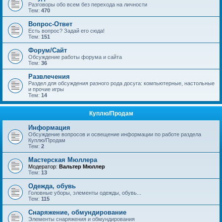
Разговоры обо всем без перехода на личности
Тем:
470
Вопрос-Ответ
Есть вопрос? Задай его сюда!
Тем:
151
Форум/Сайт
Обсуждение работы форума и сайта
Тем:
36
Развлечения
Раздел для обсуждения разного рода досуга: компьютерные, настольные
и прочие игры
Тем:
14
Куплю/Продам
Информация
Обсуждение вопросов и освещение информации по работе раздела
Куплю/Продам
Тем:
2
Мастерская Мюллера
Модератор:
Вальтер Мюллер
Тем:
13
Одежда, обувь
Головные уборы, элементы одежды, обувь...
Тем:
115
Снаряжение, обмундирование
Элементы снаряжения и обмундирования