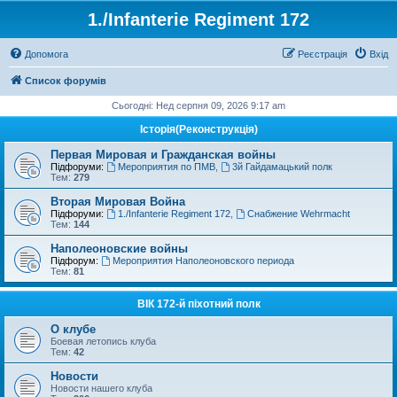
1./Infanterie Regiment 172
Допомога
Реєстрація
Вхід
Список форумів
Сьогодні: Нед серпня 09, 2026 9:17 am
Історiя(Реконструкція)
Первая Мировая и Гражданская войны
Підфоруми:
Мероприятия по ПМВ
,
3й Гайдамацький полк
Тем:
279
Вторая Мировая Война
Підфоруми:
1./Infanterie Regiment 172
,
Снабжение Wehrmacht
Тем:
144
Наполеоновские войны
Підфорум:
Мероприятия Наполеоновского периода
Тем:
81
ВІК 172-й піхотний полк
О клубе
Боевая летопись клуба
Тем:
42
Новости
Новости нашего клуба