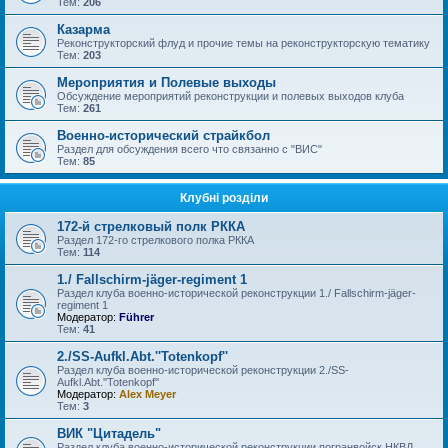
Тем:
206
Казарма
Реконструкторский флуд и прочие темы на реконструкторскую тематику
Тем:
203
Мероприятия и Полевые выходы
Обсуждение мероприятий реконструкции и полевых выходов клуба
Тем:
261
Военно-исторический страйкбол
Раздел для обсуждения всего что связанно с "ВИС"
Тем:
85
Клубні розділи
172-й стрелковый полк РККА
Раздел 172-го стрелкового полка РККА
Тем:
114
1./ Fallschirm-jäger-regiment 1
Раздел клуба военно-исторической реконструкции 1./ Fallschirm-jäger-
regiment 1
Модератор:
Führer
Тем:
41
2./SS-Aufkl.Abt.''Totenkopf''
Раздел клуба военно-исторической реконструкции 2./SS-
Aufkl.Abt.''Totenkopf''
Модератор:
Alex Meyer
Тем:
3
ВИК "Цитадель"
Раздел клуба военно-исторической реконструкции погранвойск НКВД