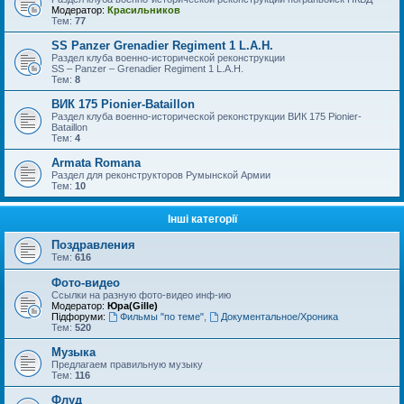
Модератор:
Красильников
Тем:
77
SS Panzer Grenadier Regiment 1 L.A.H.
Раздел клуба военно-исторической реконструкции
SS – Panzer – Grenadier Regiment 1 L.A.H.
Тем:
8
ВИК 175 Pionier-Bataillon
Раздел клуба военно-исторической реконструкции ВИК 175 Pionier-
Bataillon
Тем:
4
Armata Romana
Раздел для реконструкторов Румынской Армии
Тем:
10
Інші категорії
Поздравления
Тем:
616
Фото-видео
Ссылки на разную фото-видео инф-ию
Модератор:
Юра(Gille)
Підфоруми:
Фильмы "по теме"
,
Документальное/Хроника
Тем:
520
Музыка
Предлагаем правильную музыку
Тем:
116
Флуд