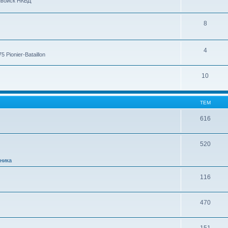
нвойск НКВД
8
4
Pionier-Bataillon
10
ТЕМ
616
520
ника
116
470
151