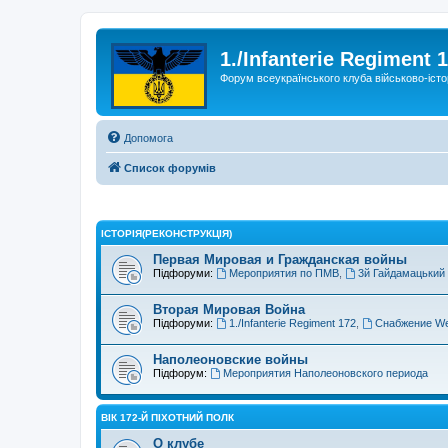
1./Infanterie Regiment 
Форум всеукраїнського клуба військово-істо
Допомога
Список форумів
ІСТОРIЯ(РЕКОНСТРУКЦІЯ)
Первая Мировая и Гражданская войны
Підфоруми:
Мероприятия по ПМВ
,
3й Гайдамацький
Вторая Мировая Война
Підфоруми:
1./Infanterie Regiment 172
,
Снабжение We
Наполеоновские войны
Підфорум:
Мероприятия Наполеоновского периода
ВІК 172-Й ПІХОТНИЙ ПОЛК
О клубе