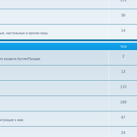
36
14
ные, настольные и прочие игры
ТЕМ
2
те раздела Куплю/Продам
13
115
166
97
ектующие к ним
24