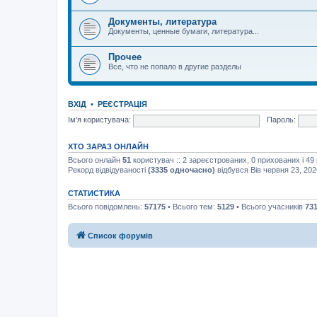
Документы, литература
Документы, ценные бумаги, литература...
Прочее
Все, что не попало в другие разделы
ВХІД
•
РЕЄСТРАЦІЯ
Ім'я користувача:
Пароль:
ХТО ЗАРАЗ ОНЛАЙН
Всього онлайн
51
користувач :: 2 зареєстрованих, 0 прихованих і 49
Рекорд відвідуваності
(3335 одночасно)
відбувся Вів червня 23, 202
СТАТИСТИКА
Всього повідомлень:
57175
• Всього тем:
5129
• Всього учасників
73
Список форумів