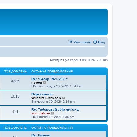
Реєстрація
Вхід
Сьогодні: Суб серпня 08, 2026 5:26 am
ПОВІДОМЛЕНЬ
ОСТАННЄ ПОВІДОМЛЕННЯ
Re: "Базар 1921-2021"
4286
П
порох
е
П'ят листопада 26, 2021 11:48 am
р
е
Перекличка!
1015
г
П
Wilhelm Biermann
л
е
Вів червня 30, 2026 2:16 pm
я
р
н
е
Re: Таборовий сбір легіону.
921
у
г
П
von Lutzov
т
л
е
Пон квітня 12, 2021 4:36 pm
и
я
р
о
н
е
с
у
г
ПОВІДОМЛЕНЬ
ОСТАННЄ ПОВІДОМЛЕННЯ
т
т
л
а
и
я
Re: Начало.