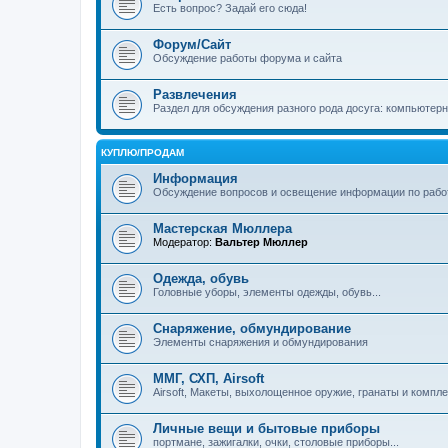
Есть вопрос? Задай его сюда!
Форум/Сайт
Обсуждение работы форума и сайта
Развлечения
Раздел для обсуждения разного рода досуга: компьютер
КУПЛЮ/ПРОДАМ
Информация
Обсуждение вопросов и освещение информации по рабо
Мастерская Мюллера
Модератор:
Вальтер Мюллер
Одежда, обувь
Головные уборы, элементы одежды, обувь...
Снаряжение, обмундирование
Элементы снаряжения и обмундирования
ММГ, СХП, Airsoft
Airsoft, Макеты, выхолощенное оружие, гранаты и компл
Личные вещи и бытовые приборы
портмане, зажигалки, очки, столовые приборы...