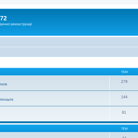
172
ричної реконструкції
ТЕМ
279
 полк
144
hrmacht
81
ТЕМ