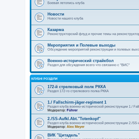
Боевая летопись клуба
Новости
Новости нашего клуба
Казарма
Реконструкторский флуд и прочие темы на реконструкто
Мероприятия и Полевые выходы
Обсуждение мероприятий реконструкции и полевых выхо
Военно-исторический страйкбол
Раздел для обсуждения всего что связанно с "ВИС"
КЛУБНІ РОЗДІЛИ
172-й стрелковый полк РККА
Раздел 172-го стрелкового полка РККА
1./ Fallschirm-jäger-regiment 1
Раздел клуба военно-исторической реконструкции 1./ Falls
Модератор:
Führer
2./SS-Aufkl.Abt.''Totenkopf''
Раздел клуба военно-исторической реконструкции 2./SS-Auf
Модератор:
Alex Meyer
ВИК "Цитадель"