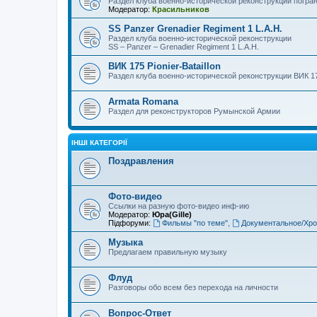
Раздел клуба военно-исторической реконструкции погра
Модератор:
Красильников
SS Panzer Grenadier Regiment 1 L.A.H.
Раздел клуба военно-исторической реконструкции
SS – Panzer – Grenadier Regiment 1 L.A.H.
ВИК 175 Pionier-Bataillon
Раздел клуба военно-исторической реконструкции ВИК 175 
Armata Romana
Раздел для реконструкторов Румынской Армии
ІНШІ КАТЕГОРІЇ
Поздравления
Фото-видео
Ссылки на разную фото-видео инф-ию
Модератор:
Юра(Gille)
Підфоруми:
Фильмы "по теме"
,
Документальное/Хро
Музыка
Предлагаем правильную музыку
Флуд
Разговоры обо всем без перехода на личности
Вопрос-Ответ