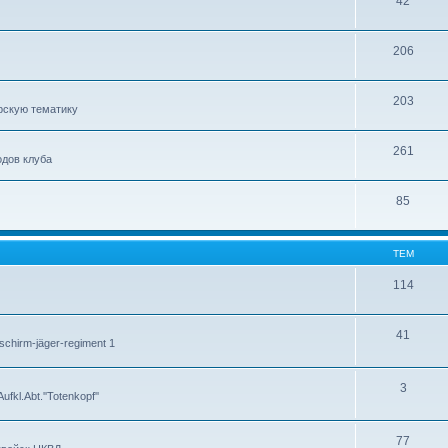
42
206
203
рскую тематику
261
дов клуба
85
ТЕМ
114
41
chirm-jäger-regiment 1
3
kl.Abt.''Totenkopf''
77