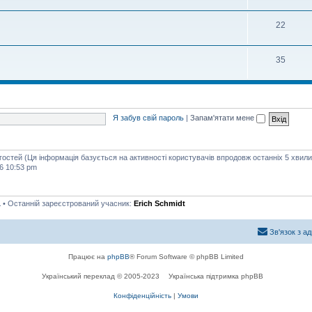
22
35
Я забув свій пароль
|
Запам'ятати мене
 гостей (Ця інформація базується на активності користувачів впродовж останніх 5 хвили
6 10:53 pm
1
• Останній зареєстрований учасник:
Erich Schmidt
Зв'язок з а
Працює на
phpBB
® Forum Software © phpBB Limited
Український переклад © 2005-2023
Українська підтримка phpBB
Конфіденційність
|
Умови