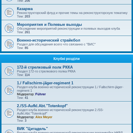
Тем:
206
Казарма
Реконструкторский флуд и прочие темы на реконструкторскую тематику
Тем:
203
Мероприятия и Полевые выходы
Обсуждение мероприятий реконструкции и полевых выходов клуба
Тем:
261
Военно-исторический страйкбол
Раздел для обсуждения всего что связанно с "ВИС"
Тем:
85
Клубні розділи
172-й стрелковый полк РККА
Раздел 172-го стрелкового полка РККА
Тем:
114
1./ Fallschirm-jäger-regiment 1
Раздел клуба военно-исторической реконструкции 1./ Fallschirm-jäger-
regiment 1
Модератор:
Führer
Тем:
41
2./SS-Aufkl.Abt.''Totenkopf''
Раздел клуба военно-исторической реконструкции 2./SS-
Aufkl.Abt.''Totenkopf''
Модератор:
Alex Meyer
Тем:
3
ВИК "Цитадель"
Раздел клуба военно-исторической реконструкции погранвойск НКВД