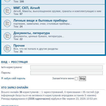
Тем:
166
ММГ, СХП, Airsoft
Airsoft, Макеты, выхолощенное оружие, гранаты и комплектующие к ним
Тем:
97
Личные вещи и бытовые приборы
портмане, зажигалки, очки, столовые приборы...
Тем:
24
Документы, литература
Документы, ценные бумаги, литература...
Тем:
22
Прочее
Все, что не попало в другие разделы
Тем:
35
ВХІД
•
РЕЄСТРАЦІЯ
Ім'я користувача:
Пароль:
Я забув свій пароль
Запам'ятати мене
ХТО ЗАРАЗ ОНЛАЙН
Всього онлайн
36
користувачів :: 1 зареєстрований, 0 прихованих і 35 гостей (Ця
інформація базується на активності користувачів впродовж останніх 5 хвилин)
Рекорд відвідуваності
(3335 одночасно)
відбувся Вів червня 23, 2026 10:53 pm