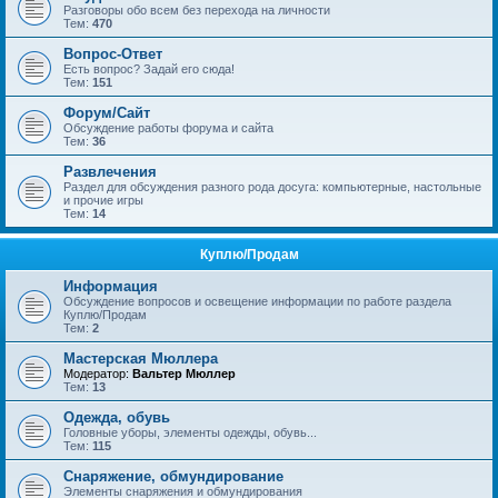
Разговоры обо всем без перехода на личности
Тем:
470
Вопрос-Ответ
Есть вопрос? Задай его сюда!
Тем:
151
Форум/Сайт
Обсуждение работы форума и сайта
Тем:
36
Развлечения
Раздел для обсуждения разного рода досуга: компьютерные, настольные
и прочие игры
Тем:
14
Куплю/Продам
Информация
Обсуждение вопросов и освещение информации по работе раздела
Куплю/Продам
Тем:
2
Мастерская Мюллера
Модератор:
Вальтер Мюллер
Тем:
13
Одежда, обувь
Головные уборы, элементы одежды, обувь...
Тем:
115
Снаряжение, обмундирование
Элементы снаряжения и обмундирования