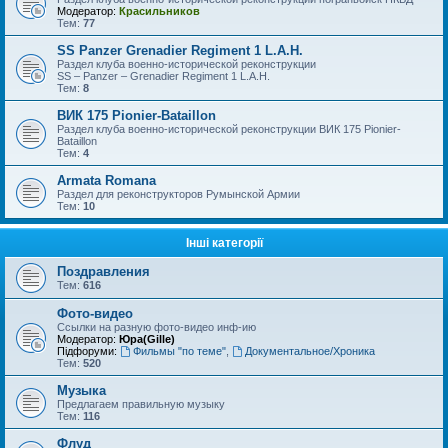
Модератор:
Красильников
Тем:
77
SS Panzer Grenadier Regiment 1 L.A.H.
Раздел клуба военно-исторической реконструкции
SS – Panzer – Grenadier Regiment 1 L.A.H.
Тем:
8
ВИК 175 Pionier-Bataillon
Раздел клуба военно-исторической реконструкции ВИК 175 Pionier-
Bataillon
Тем:
4
Armata Romana
Раздел для реконструкторов Румынской Армии
Тем:
10
Інші категорії
Поздравления
Тем:
616
Фото-видео
Ссылки на разную фото-видео инф-ию
Модератор:
Юра(Gille)
Підфоруми:
Фильмы "по теме"
,
Документальное/Хроника
Тем:
520
Музыка
Предлагаем правильную музыку
Тем:
116
Флуд