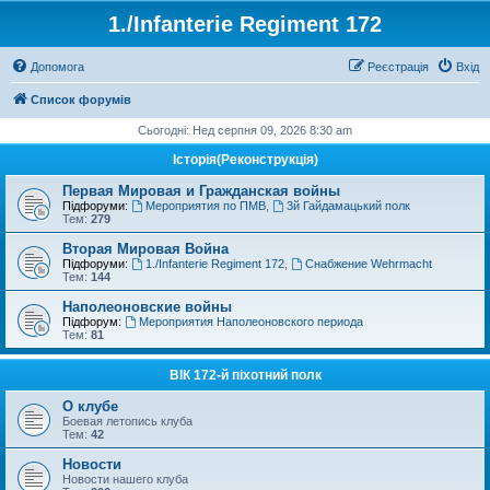
1./Infanterie Regiment 172
Допомога
Реєстрація
Вхід
Список форумів
Сьогодні: Нед серпня 09, 2026 8:30 am
Історiя(Реконструкція)
Первая Мировая и Гражданская войны
Підфоруми:
Мероприятия по ПМВ
,
3й Гайдамацький полк
Тем:
279
Вторая Мировая Война
Підфоруми:
1./Infanterie Regiment 172
,
Снабжение Wehrmacht
Тем:
144
Наполеоновские войны
Підфорум:
Мероприятия Наполеоновского периода
Тем:
81
ВІК 172-й піхотний полк
О клубе
Боевая летопись клуба
Тем:
42
Новости
Новости нашего клуба