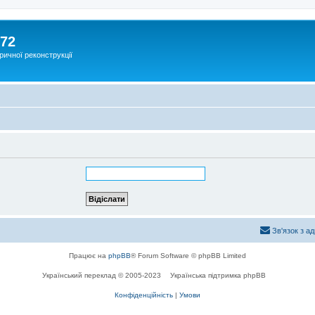
172
ричної реконструкції
Зв'язок з а
Працює на
phpBB
® Forum Software © phpBB Limited
Український переклад © 2005-2023
Українська підтримка phpBB
Конфіденційність
|
Умови