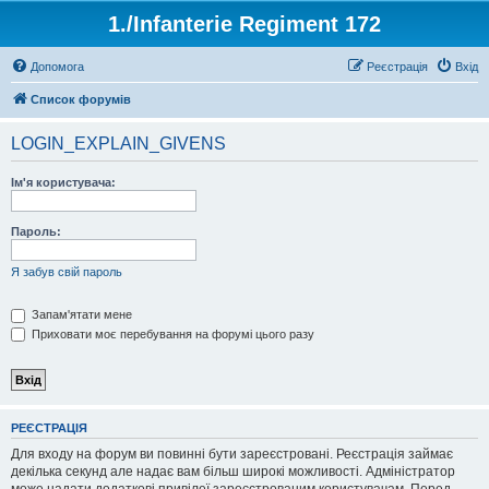
1./Infanterie Regiment 172
Допомога
Реєстрація
Вхід
Список форумів
LOGIN_EXPLAIN_GIVENS
Ім'я користувача:
Пароль:
Я забув свій пароль
Запам'ятати мене
Приховати моє перебування на форумі цього разу
РЕЄСТРАЦІЯ
Для входу на форум ви повинні бути зареєстровані. Реєстрація займає
декілька секунд але надає вам більш широкі можливості. Адміністратор
може надати додаткові привілеї зареєстрованим користувачам. Перед