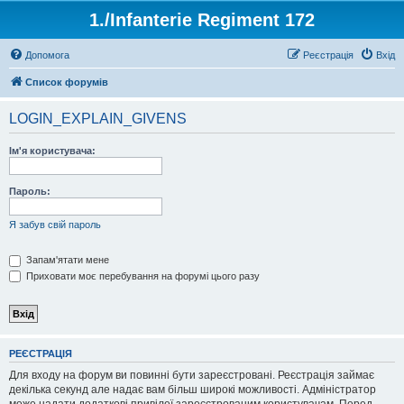
1./Infanterie Regiment 172
Допомога
Реєстрація
Вхід
Список форумів
LOGIN_EXPLAIN_GIVENS
Ім'я користувача:
Пароль:
Я забув свій пароль
Запам'ятати мене
Приховати моє перебування на форумі цього разу
РЕЄСТРАЦІЯ
Для входу на форум ви повинні бути зареєстровані. Реєстрація займає
декілька секунд але надає вам більш широкі можливості. Адміністратор
може надати додаткові привілеї зареєстрованим користувачам. Перед