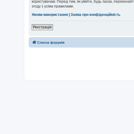
користувачам. Перед тим, як увійти, будь ласка, перекона
згоду з усіма правилами.
Умови використання
|
Заява про конфіденційність
Реєстрація
Список форумів