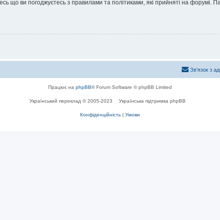
йтесь що ви погоджуєтесь з правилами та політиками, які прийняті на форумі.
Зв'язок з а
Працює на
phpBB
® Forum Software © phpBB Limited
Український переклад © 2005-2023
Українська підтримка phpBB
Конфіденційність
|
Умови