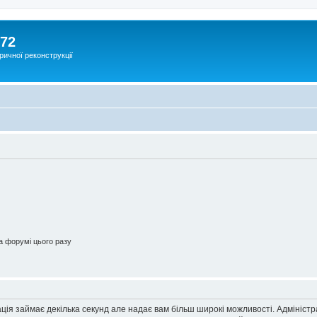
172
ричної реконструкції
 форумі цього разу
ація займає декілька секунд але надає вам більш широкі можливості. Адмініст