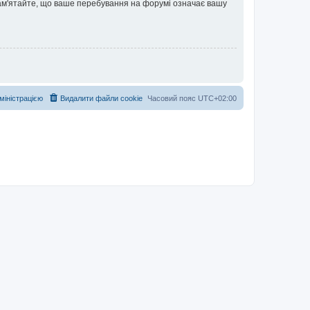
 Пам'ятайте, що ваше перебування на форумі означає вашу
дміністрацією
Видалити файли cookie
Часовий пояс
UTC+02:00