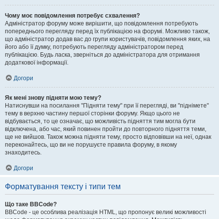
Чому моє повідомлення потребує схвалення?
Адміністратор форуму може вирішити, що повідомлення потребують
попереднього перегляду перед їх публікацією на форумі. Можливо також,
що адміністратор додав вас до групи користувачів, повідомлення яких, на
його або її думку, потребують перегляду адміністратором перед
публікацією. Будь ласка, зверніться до адміністратора для отримання
додаткової інформації.
Догори
Як мені знову підняти мою тему?
Натиснувши на посилання "Підняти тему" при її перегляді, ви "піднімете"
тему в верхню частину першої сторінки форуму. Якщо цього не
відбувається, то це означає, що можливість підняття тим могла бути
відключена, або час, який повинен пройти до повторного підняття теми,
ще не вийшов. Також можна підняти тему, просто відповівши на неї, однак
переконайтесь, що ви не порушуєте правила форуму, в якому
знаходитесь.
Догори
Форматування тексту і типи тем
Що таке BBCode?
BBCode - це особлива реалізація HTML, що пропонує великі можливості