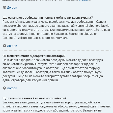
Догори
Що означають зображення поряд з моїм ім'ям користувача?
Разом з ім'ям користувача може відображатись два зображення. Одне з
них може відноситись до вашого звання, зазвичай у вигляді зірочок, блоків
чи крапок, які вказують на те, скільки повідомлень ви написали, або на ваш
статус на форумі. Інше, як правило більше, зображення відомо як
"аватара", унікальне для кожного користувача.
Догори
Як мені включити відображення аватари?
На вкладці "Профіль" особистого розділу ви можете додати аватару з
використанням різних інструментів: "Галерея аватар", "Віддалена
аватара" або "Завантажувана аватара". Від адміністратора форуму
залежить чи дозволені аватари, а також які типи аватар можуть бути
доступні. Якщо ви не можете використовувати аватари, зверніться до
адміністратора для з'ясування причин.
Догори
Що таке моє звання і як мені його змінити?
Звання, яке знаходиться під вашим іменем користувача, відображає
кількість створених вами повідомлень або дозволяє ідентифікувати певних
користувачів, таких як модератори або адміністратори. Взагалі ви не