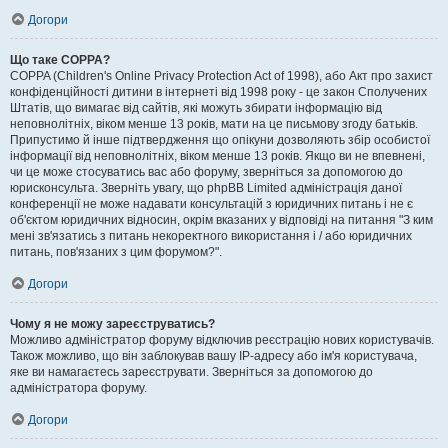
Догори
Що таке COPPA?
COPPA (Children's Online Privacy Protection Act of 1998), або Акт про захист
конфіденційності дитини в інтернеті від 1998 року - це закон Сполучених
Штатів, що вимагає від сайтів, які можуть збирати інформацію від
неповнолітніх, віком менше 13 років, мати на це письмову згоду батьків.
Припустимо й інше підтвердження що опікуни дозволяють збір особистої
інформації від неповнолітніх, віком менше 13 років. Якщо ви не впевнені,
чи це може стосуватись вас або форуму, зверніться за допомогою до
юрисконсульта. Зверніть увагу, що phpBB Limited адміністрація даної
конференції не може надавати консультацій з юридичних питань і не є
об'єктом юридичних відносин, окрім вказаних у відповіді на питання "З ким
мені зв'язатись з питань некоректного використання і / або юридичних
питань, пов'язаних з цим форумом?".
Догори
Чому я не можу зареєструватись?
Можливо адміністратор форуму відключив реєстрацію нових користувачів.
Також можливо, що він заблокував вашу IP-адресу або ім'я користувача,
яке ви намагаєтесь зареєструвати. Зверніться за допомогою до
адміністратора форуму.
Догори