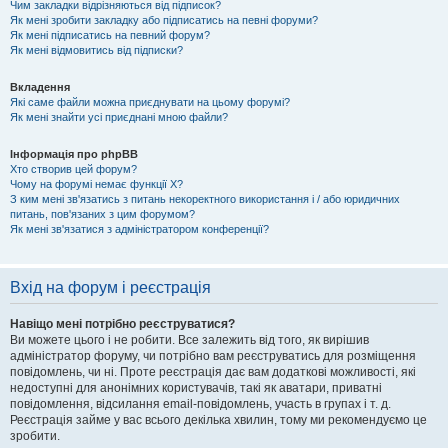
Чим закладки відрізняються від підписок?
Як мені зробити закладку або підписатись на певні форуми?
Як мені підписатись на певний форум?
Як мені відмовитись від підписки?
Вкладення
Які саме файли можна приєднувати на цьому форумі?
Як мені знайти усі приєднані мною файли?
Інформація про phpBB
Хто створив цей форум?
Чому на форумі немає функції X?
З ким мені зв'язатись з питань некоректного використання і / або юридичних
питань, пов'язаних з цим форумом?
Як мені зв'язатися з адміністратором конференції?
Вхід на форум і реєстрація
Навіщо мені потрібно реєструватися?
Ви можете цього і не робити. Все залежить від того, як вирішив
адміністратор форуму, чи потрібно вам реєструватись для розміщення
повідомлень, чи ні. Проте реєстрація дає вам додаткові можливості, які
недоступні для анонімних користувачів, такі як аватари, приватні
повідомлення, відсилання email-повідомлень, участь в групах і т. д.
Реєстрація займе у вас всього декілька хвилин, тому ми рекомендуємо це
зробити.