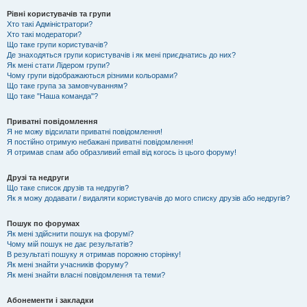
Рівні користувачів та групи
Хто такі Адміністратори?
Хто такі модератори?
Що таке групи користувачів?
Де знаходяться групи користувачів і як мені приєднатись до них?
Як мені стати Лідером групи?
Чому групи відображаються різними кольорами?
Що таке група за замовчуванням?
Що таке "Наша команда"?
Приватні повідомлення
Я не можу відсилати приватні повідомлення!
Я постійно отримую небажані приватні повідомлення!
Я отримав спам або образливий email від когось із цього форуму!
Друзі та недруги
Що таке список друзів та недругів?
Як я можу додавати / видаляти користувачів до мого списку друзів або недругів?
Пошук по форумах
Як мені здійснити пошук на форумі?
Чому мій пошук не дає результатів?
В результаті пошуку я отримав порожню сторінку!
Як мені знайти учасників форуму?
Як мені знайти власні повідомлення та теми?
Абонементи і закладки