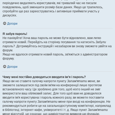
періодично видаляють користувачів, які тривалий час не писали
повідомлень, щоб зменшити розмір бази даних. Якщо це трапилось,
спробуйте ще раз зареєструватись і активніше приймати участь у
дискусіях.
Догори
Я забув пароль!
Не панікуйте! Хоча ваш пароль не може бути відновлено, вам легко
отримати новий. Перейдіть на сторінку логування та натисніть
Забули
пароль?
. Дотримуйтесь інструкцій і незабаром ви знову зможете увійти на
форум.
Якщо не вдалося отримати новий пароль, зв'яжіться з адміністратором
форуму.
Догори
Чому мені постійно доводиться вводити ім’я і пароль?
Якщо ви не ставите галочку напроти пункту
Запам'ятати мене
, ви
зможете залишатися під своїм ім'ям на конференції лише протягом
встановленого часу. Це зроблено для того, щоб ніхто інший не зміг
використати ваш обліковий запис. Для того щоб вам не доводилося
вводити ім'я користувача і пароль кожного разу, ви можете поставити
галочку напроти пункту
Запам'ятати мене
при вході на конференцію. Не
рекомендується робити це на загальнодоступному комп'ютері, наприклад
в бібліотеці, інтернет-кафе, університеті і т. д. Якщо пункт
Запам'ятати
мене
відсутній, це означає, що адміністратор вимкнув цю функцію.