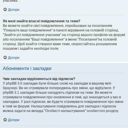
учасника".
Догори
Як мені знайти власні повідомлення та теми?
Ви можете знайти свої повідомлення, перейшовши за посиланням
"Показати ваші повідомлення" в панелі керування на головній сторінці,
"Знайти усі повідомлення учасника" на сторінці вашого профілю на форумі
або посиланням "Ваші повідомлення" в меню "Посилання"на головній
сторінці. Щоб знайти створені вами теми, скористайтесь розширеним
пошуком і задайте необхідні поля.
Догори
Абонементи і закладки
Чим закладки відрізняються від підписок?
У phpBB 3.0 закладки були більше схожі на закладки в вашому веб-
браузері. Ви не отримували попереджень про зміни, що відбулися. У
phpBB 3.1 закладки більше нагадують підписки на теми. Ви можете
отримувати повідомлення про оновлення в темі, що знаходиться у вас в
закладках. У разі підписки, ви будете отримувати повідомлення про зміни
в темі чи форумі. Налаштування повідомлень для закладок і підписок
можна задати на вкладці "Особисті налаштування" особистого розділу.
Догори