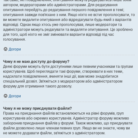
Так само, як і повідомлення, опитування можуть редагуватись лише їхнім
автором, модераторами або адміністраторами. Для редагування
опитування перейдіть до редагування першого повідомлення в темі;
опитування завжди пов'язане з ним. Якщо ніхто не встиг проголосувати, то
ви можете видалити опитування або відредагувати будь-який з варіантів
відповіді. Однак якщо хтось уже проголосував, лише модератори та
адміністратори можуть редагувати та видаляти опитування. Це зроблено
для того, щоб ніхто не зміг змінювати варіанти відповіді під час
голосування.
Догори
Чому я не маю доступу до форуму?
Деякі форуми можуть бути доступними лише певним учасникам та групам
користувачів. Щоб переглядати такі форуми, створювати в них теми,
надсилати повідомлення, вчиняти інші дії, вам може знадобитися
спеціальний дозвіл. Зв'яжіться з модератором або адміністратором
форуму для отримання такого дозволу.
Догори
Чому я не можу приєднувати файли?
Права на приєднання файлів встановлюються на рівні форумів, груп
користувачів або окремих користувачів. Адміністратор форуму можливо
заборонив приєднання файлів у форумі. Також можливо, що приєднувати
файли дозволено лише членам певних груп. Якщо ви не знаєте, чому ви
не можете додавати файли, зв'яжіться з адміністратором.