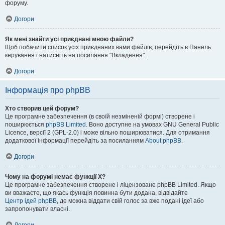
форуму.
Догори
Як мені знайти усі приєднані мною файли?
Щоб побачити список усіх приєднаних вами файлів, перейдіть в Панель
керування і натисніть на посилання "Вкладення".
Догори
Інформація про phpBB
Хто створив цей форум?
Це програмне забезпечення (в своїй незміненій формі) створене і
поширюється
phpBB Limited
. Воно доступне на умовах GNU General Public
Licence, версії 2 (GPL-2.0) і може вільно поширюватися. Для отримання
додаткової інформації перейдіть за посиланням
About phpBB
.
Догори
Чому на форумі немає функції X?
Це програмне забезпечення створене і ліцензоване phpBB Limited. Якщо
ви вважаєте, що якась функція повинна бути додана, відвідайте
Центр ідей phpBB
, де можна віддати свій голос за вже подані ідеї або
запропонувати власні.