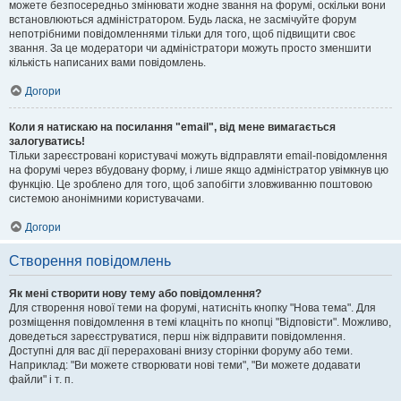
можете безпосередньо змінювати жодне звання на форумі, оскільки вони
встановлюються адміністратором. Будь ласка, не засмічуйте форум
непотрібними повідомленнями тільки для того, щоб підвищити своє
звання. За це модератори чи адміністратори можуть просто зменшити
кількість написаних вами повідомлень.
Догори
Коли я натискаю на посилання "email", від мене вимагається
залогуватись!
Тільки зареєстровані користувачі можуть відправляти email-повідомлення
на форумі через вбудовану форму, і лише якщо адміністратор увімкнув цю
функцію. Це зроблено для того, щоб запобігти зловживанню поштовою
системою анонімними користувачами.
Догори
Створення повідомлень
Як мені створити нову тему або повідомлення?
Для створення нової теми на форумі, натисніть кнопку "Нова тема". Для
розміщення повідомлення в темі клацніть по кнопці "Відповісти". Можливо,
доведеться зареєструватися, перш ніж відправити повідомлення.
Доступні для вас дії перераховані внизу сторінки форуму або теми.
Наприклад: "Ви можете створювати нові теми", "Ви можете додавати
файли" і т. п.