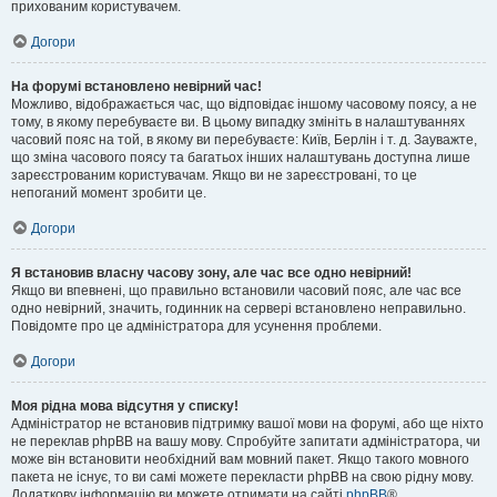
прихованим користувачем.
Догори
На форумі встановлено невірний час!
Можливо, відображається час, що відповідає іншому часовому поясу, а не
тому, в якому перебуваєте ви. В цьому випадку змініть в налаштуваннях
часовий пояс на той, в якому ви перебуваєте: Київ, Берлін і т. д. Зауважте,
що зміна часового поясу та багатьох інших налаштувань доступна лише
зареєстрованим користувачам. Якщо ви не зареєстровані, то це
непоганий момент зробити це.
Догори
Я встановив власну часову зону, але час все одно невірний!
Якщо ви впевнені, що правильно встановили часовий пояс, але час все
одно невірний, значить, годинник на сервері встановлено неправильно.
Повідомте про це адміністратора для усунення проблеми.
Догори
Моя рідна мова відсутня у списку!
Адміністратор не встановив підтримку вашої мови на форумі, або ще ніхто
не переклав phpBB на вашу мову. Спробуйте запитати адміністратора, чи
може він встановити необхідний вам мовний пакет. Якщо такого мовного
пакета не існує, то ви самі можете перекласти phpBB на свою рідну мову.
Додаткову інформацію ви можете отримати на сайті
phpBB
®.