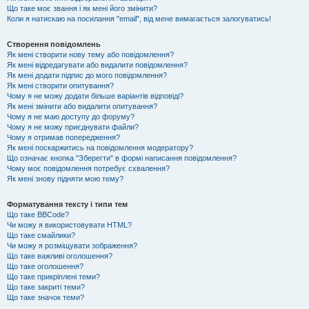
Що таке моє звання і як мені його змінити?
Коли я натискаю на посилання "email", від мене вимагається залогуватись!
Створення повідомлень
Як мені створити нову тему або повідомлення?
Як мені відредагувати або видалити повідомлення?
Як мені додати підпис до мого повідомлення?
Як мені створити опитування?
Чому я не можу додати більше варіантів відповіді?
Як мені змінити або видалити опитування?
Чому я не маю доступу до форуму?
Чому я не можу приєднувати файли?
Чому я отримав попередження?
Як мені поскаржитись на повідомлення модератору?
Що означає кнопка "Зберегти" в формі написання повідомлення?
Чому моє повідомлення потребує схвалення?
Як мені знову підняти мою тему?
Форматування тексту і типи тем
Що таке BBCode?
Чи можу я використовувати HTML?
Що таке смайлики?
Чи можу я розміщувати зображення?
Що таке важливі оголошення?
Що таке оголошення?
Що таке прикріплені теми?
Що таке закриті теми?
Що таке значок теми?