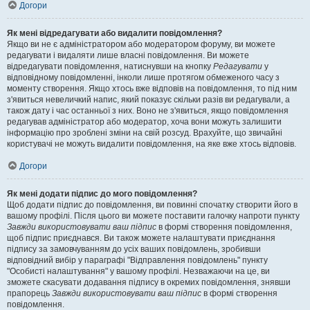
Догори
Як мені відредагувати або видалити повідомлення?
Якщо ви не є адміністратором або модератором форуму, ви можете
редагувати і видаляти лише власні повідомлення. Ви можете
відредагувати повідомлення, натиснувши на кнопку
Редагувати
у
відповідному повідомленні, інколи лише протягом обмеженого часу з
моменту створення. Якщо хтось вже відповів на повідомлення, то під ним
з'явиться невеличкий напис, який показує скільки разів ви редагували, а
також дату і час останньої з них. Воно не з'явиться, якщо повідомлення
редагував адміністратор або модератор, хоча вони можуть залишити
інформацію про зроблені зміни на свій розсуд. Врахуйте, що звичайні
користувачі не можуть видалити повідомлення, на яке вже хтось відповів.
Догори
Як мені додати підпис до мого повідомлення?
Щоб додати підпис до повідомлення, ви повинні спочатку створити його в
вашому профілі. Після цього ви можете поставити галочку напроти пункту
Завжди використовувати ваш підпис
в формі створення повідомлення,
щоб підпис приєднався. Ви також можете налаштувати приєднання
підпису за замовчуванням до усіх ваших повідомлень, зробивши
відповідний вибір у параграфі "Відправлення повідомлень" пункту
"Особисті налаштування" у вашому профілі. Незважаючи на це, ви
зможете скасувати додавання підпису в окремих повідомлення, знявши
прапорець
Завжди використовувати ваш підпис
в формі створення
повідомлення.