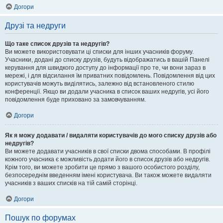
Догори
Друзі та недруги
Що таке список друзів та недругів?
Ви можете використовувати ці списки для інших учасників форуму.
Учасники, додані до списку друзів, будуть відображатись в вашій Панелі
керування для швидкого доступу до інформації про те, чи вони зараз в
мережі, і для відсилання їм приватних повідомлень. Повідомлення від цих
користувачів можуть виділятись, залежно від встановленого стилю
конференції. Якщо ви додали учасника в список ваших недругів, усі його
повідомлення буде приховано за замовчуванням.
Догори
Як я можу додавати / видаляти користувачів до мого списку друзів або
недругів?
Ви можете додавати учасників в свої списки двома способами. В профілі
кожного учасника є можливість додати його в список друзів або недругів.
Крім того, ви можете зробити це прямо з вашого особистого розділу,
безпосереднім введенням імені користувача. Ви також можете видаляти
учасників з ваших списків на тій самій сторінці.
Догори
Пошук по форумах