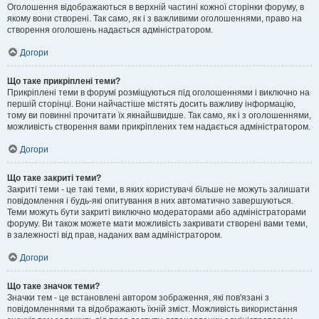
Оголошення відображаються в верхній частині кожної сторінки форуму, в
якому вони створені. Так само, як і з важливими оголошеннями, право на
створення оголошень надається адміністратором.
Догори
Що таке прикріплені теми?
Прикріплені теми в форумі розміщуються під оголошеннями і виключно на
першій сторінці. Вони найчастіше містять досить важливу інформацію,
тому ви повинні прочитати їх якнайшвидше. Так само, як і з оголошеннями,
можливість створення вами прикріплених тем надається адміністратором.
Догори
Що таке закриті теми?
Закриті теми - це такі теми, в яких користувачі більше не можуть залишати
повідомлення і будь-які опитування в них автоматично завершуються.
Теми можуть бути закриті виключно модераторами або адміністраторами
форуму. Ви також можете мати можливість закривати створені вами теми,
в залежності від прав, наданих вам адміністратором.
Догори
Що таке значок теми?
Значки тем - це встановлені автором зображення, які пов'язані з
повідомленнями та відображають їхній зміст. Можливість використання