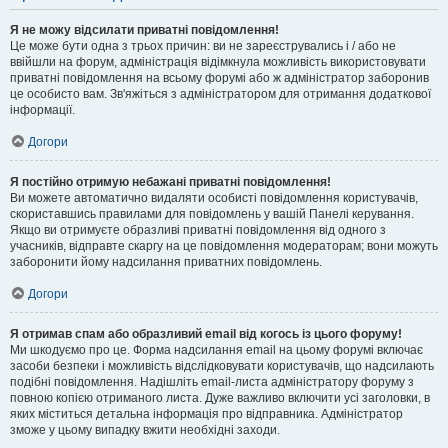
Я не можу відсилати приватні повідомлення!
Це може бути одна з трьох причин: ви не зареєструвались і / або не
ввійшли на форум, адміністрація відімкнула можливість використовувати
приватні повідомлення на всьому форумі або ж адміністратор заборонив
це особисто вам. Зв'яжіться з адміністратором для отримання додаткової
інформації.
Догори
Я постійно отримую небажані приватні повідомлення!
Ви можете автоматично видаляти особисті повідомлення користувачів,
скориставшись правилами для повідомлень у вашій Панелі керування.
Якщо ви отримуєте образливі приватні повідомлення від одного з
учасників, відправте скаргу на це повідомлення модераторам; вони можуть
заборонити йому надсилання приватних повідомлень.
Догори
Я отримав спам або образливий email від когось із цього форуму!
Ми шкодуємо про це. Форма надсилання email на цьому форумі включає
засоби безпеки і можливість відслідковувати користувачів, що надсилають
подібні повідомлення. Надішліть email-листа адміністратору форуму з
повною копією отриманого листа. Дуже важливо включити усі заголовки, в
яких міститься детальна інформація про відправника. Адміністратор
зможе у цьому випадку вжити необхідні заходи.