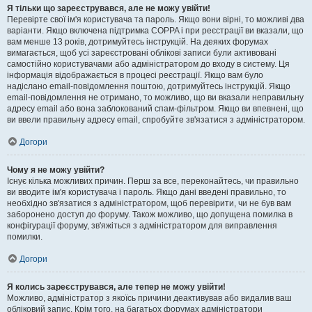
Я тільки що зареєструвався, але не можу увійти!
Перевірте свої ім'я користувача та пароль. Якщо вони вірні, то можливі два
варіанти. Якщо включена підтримка COPPA і при реєстрації ви вказали, що
вам менше 13 років, дотримуйтесь інструкцій. На деяких форумах
вимагається, щоб усі зареєстровані облікові записи були активовані
самостійно користувачами або адміністратором до входу в систему. Ця
інформація відображається в процесі реєстрації. Якщо вам було
надіслано email-повідомлення поштою, дотримуйтесь інструкцій. Якщо
email-повідомлення не отримано, то можливо, що ви вказали неправильну
адресу email або вона заблокований спам-фільтром. Якщо ви впевнені, що
ви ввели правильну адресу email, спробуйте зв'язатися з адміністратором.
Догори
Чому я не можу увійти?
Існує кілька можливих причин. Перш за все, переконайтесь, чи правильно
ви вводите ім'я користувача і пароль. Якщо дані введені правильно, то
необхідно зв'язатися з адміністратором, щоб перевірити, чи не був вам
заборонено доступ до форуму. Також можливо, що допущена помилка в
конфігурації форуму, зв'яжіться з адміністратором для виправлення
помилки.
Догори
Я колись зареєструвався, але тепер не можу увійти!
Можливо, адміністратор з якоїсь причини деактивував або видалив ваш
обліковий запис. Крім того, на багатьох форумах адміністратори