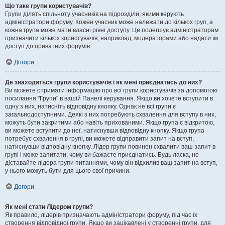
Що таке групи користувачів?
Групи ділять спільноту учасників на підрозділи, якими керують
адміністратори форуму. Кожен учасник може належати до кількох груп, а
кожна група може мати власні рівні доступу. Це полегшує адміністраторам
призначити кількох користувачів, наприклад, модераторами або надати їм
доступ до приватних форумів.
Догори
Де знаходяться групи користувачів і як мені приєднатись до них?
Ви можете отримати інформацію про всі групи користувачів за допомогою
посилання "Групи" в вашій Панелі керування. Якщо ви хочете вступити в
одну з них, натисніть відповідну кнопку. Однак не всі групи є
загальнодоступними. Деякі з них потребують схвалення для вступу в них,
можуть бути закритими або навіть прихованими. Якщо група є відкритою,
ви можете вступити до неї, натиснувши відповідну кнопку. Якщо група
потребує схвалення в групі, ви можете відправити запит на вступ,
натиснувши відповідну кнопку. Лідер групи повинен схвалити ваш запит в
групі і може запитати, чому ви бажаєте приєднатись. Будь ласка, не
діставайте лідера групи питаннями, чому він відхилив ваш запит на вступ,
у нього можуть бути для цього свої причини.
Догори
Як мені стати Лідером групи?
Як правило, лідерів призначають адміністратори форуму, під час їх
створення відповідної групи. Якщо ви зацікавлені у створенні групи, для