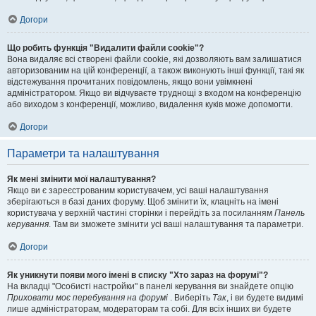
Догори
Що робить функція "Видалити файли cookie"?
Вона видаляє всі створені файли cookie, які дозволяють вам залишатися
авторизованим на цій конференції, а також виконують інші функції, такі як
відстежування прочитаних повідомлень, якщо вони увімкнені
адміністратором. Якщо ви відчуваєте труднощі з входом на конференцію
або виходом з конференції, можливо, видалення куків може допомогти.
Догори
Параметри та налаштування
Як мені змінити мої налаштування?
Якщо ви є зареєстрованим користувачем, усі ваші налаштування
зберігаються в базі даних форуму. Щоб змінити їх, клацніть на імені
користувача у верхній частині сторінки і перейдіть за посиланням
Панель
керування
. Там ви зможете змінити усі ваші налаштування та параметри.
Догори
Як уникнути появи мого імені в списку "Хто зараз на форумі"?
На вкладці "Особисті настройки" в панелі керування ви знайдете опцію
Приховати моє перебування на форумі
. Виберіть
Так
, і ви будете видимі
лише адміністраторам, модераторам та собі. Для всіх інших ви будете