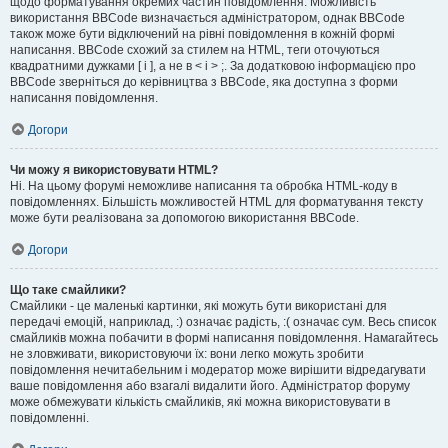
щодо форматування окремих частин повідомлення. Можливість
використання BBCode визначається адміністратором, однак BBCode
також може бути відключений на рівні повідомлення в кожній формі
написання. BBCode схожий за стилем на HTML, теги оточуються
квадратними дужками [ і ], а не в < і > ;. За додатковою інформацією про
BBCode зверніться до керівництва з BBCode, яка доступна з форми
написання повідомлення.
Догори
Чи можу я використовувати HTML?
Ні. На цьому форумі неможливе написання та обробка HTML-коду в
повідомленнях. Більшість можливостей HTML для форматування тексту
може бути реалізована за допомогою використання BBCode.
Догори
Що таке смайлики?
Смайлики - це маленькі картинки, які можуть бути використані для
передачі емоцій, наприклад, :) означає радість, :( означає сум. Весь список
смайликів можна побачити в формі написання повідомлення. Намагайтесь
не зловживати, використовуючи їх: вони легко можуть зробити
повідомлення нечитабельним і модератор може вирішити відредагувати
ваше повідомлення або взагалі видалити його. Адміністратор форуму
може обмежувати кількість смайликів, які можна використовувати в
повідомленні.