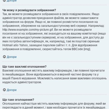
Догори
Чи можу я розміщувати зображення?
Так, ви можете розміщувати зображення в своїх повідомленнях. Якщо
адміністратор дозволив приєднання файлів, ви можете завантажити
зображення на форум. Якщо ні, ви повинні розмістити посилання на
зображення, збережене на загальнодоступному веб-сервері. Наприклад:
http://www.example.com/my-picture.gif. Ви не можете розміщувати
посилання ні на зображення, які знаходяться на вашому комп'ютері (якщо
він не є загальнодоступним сервером), ні на зображення, для доступу до
яких потрібна автентифікація, як, наприклад, такі як поштові скриньки
Hotmail або Yahoo, захищені паролем сайти і т. п. Для відображення
зображення в повідомленні, скористайтесь тегом BBCode [img].
Догори
Що таке важливі оголошення?
Важливі оголошення містять важливу інформацію, і ви повинні прочитати
їх якнайшвидше. Вони відображаються в верхній частині форуму та у
вашій Панелі керування. Можливість написання вами важливих оголошень
надається адміністратором.
Догори
Що таке оголошення?
Оголошення найчастіше містять важливу інформацію для форуму, який ви
переглядаєте в даний момент, і вам необхідно прочитати їх якнайшвидше.