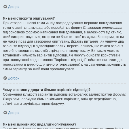
Догори
Як мені створити опитування?
При створенні нової теми чи під час редагування першого повідомлення
теми клацніть на вкладці або перейдіть в форму
Створити опитування
під основною формою написання повідомлення, в залежності від стилю,
який використовується; якщо ви не бачите такої вкладки або форми, то ви
не маєте прав для створення опитувань. Вкажіть питання і як мінімум два
варіанти відповіді в відповідних полях, переконавшись, що кожен варіант
потрібно вводити в окремій стрічці поля вводу тексту. Ви також можете
встановити кількість варіантів відповіді, які можуть обирати користувачі
при голосуванні за допомогою "Варіантів відповіді", обмеження в часі для
голосування в днях (0 для вічного голосування) і, на сам кінець, можливість
зміни варіанту, за який вони проголосували.
Догори
Чому я не можу додати більше варіантів відповіді?
Обмеження кількості варіантів відповіді встановлює адміністратор форуму.
Якщо вам необхідна більша кількості варіантів, аніж це передбачено,
зв'яжіться з адміністратором форуму.
Догори
Як мені змінити або видалити опитування?