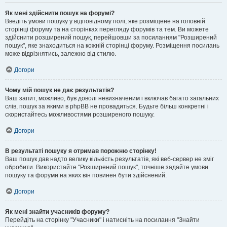
Як мені здійснити пошук на форумі?
Введіть умови пошуку у відповідному полі, яке розміщене на головній
сторінці форуму та на сторінках перегляду форумів та тем. Ви можете
здійснити розширений пошук, перейшовши за посиланням "Розширений
пошук", яке знаходиться на кожній сторінці форуму. Розміщення посилань
може відрізнятись, залежно від стилю.
Догори
Чому мій пошук не дає результатів?
Ваш запит, можливо, був доволі невизначеним і включав багато загальних
слів, пошук за якими в phpBB не провадиться. Будьте більш конкретні і
скористайтесь можливостями розширеного пошуку.
Догори
В результаті пошуку я отримав порожню сторінку!
Ваш пошук дав надто велику кількість результатів, які веб-сервер не зміг
обробити. Використайте "Розширений пошук", точніше задайте умови
пошуку та форуми на яких він повинен бути здійснений.
Догори
Як мені знайти учасників форуму?
Перейдіть на сторінку "Учасники" і натисніть на посилання "Знайти