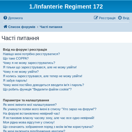
1./Infanterie Regiment 172
Допомога
Реєстрація
Вхід
Список форумів
Часті питання
Часті питання
Вхід на форум і реєстрація
Навіщо мені потрібно реєструватися?
Що таке COPPA?
Чому я не можу зареєструватись?
Я тільки що зареєструвався, але не можу увійти!
Чому я не можу увійти?
Я колись зареєструвався, але тепер не можу увійти!
Я забув пароль!
Чому мені постійно доводиться вводити ім’я і пароль?
Що робить функція "Видалити файли cookie"?
Параметри та налаштування
Як мені змінити мої налаштування?
Як уникнути появи мого імені в списку "Хто зараз на форумі"?
На форумі встановлено невірний час!
Я встановив власну часову зону, але час все одно невірний!
Моя рідна мова відсутня у списку!
Що означають зображення поряд з моїм ім'ям користувача?
Як мені включити відображення аватари?