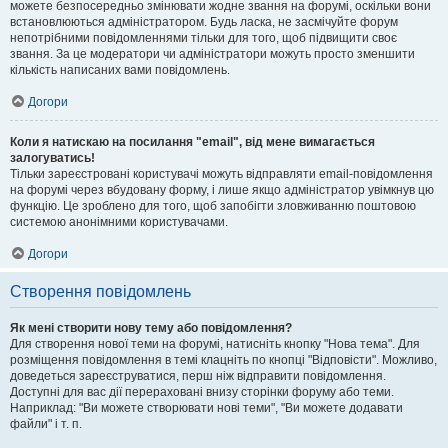
можете безпосередньо змінювати жодне звання на форумі, оскільки вони
встановлюються адміністратором. Будь ласка, не засмічуйте форум
непотрібними повідомленнями тільки для того, щоб підвищити своє
звання. За це модератори чи адміністратори можуть просто зменшити
кількість написаних вами повідомлень.
Догори
Коли я натискаю на посилання "email", від мене вимагається
залогуватись!
Тільки зареєстровані користувачі можуть відправляти email-повідомлення
на форумі через вбудовану форму, і лише якщо адміністратор увімкнув цю
функцію. Це зроблено для того, щоб запобігти зловживанню поштовою
системою анонімними користувачами.
Догори
Створення повідомлень
Як мені створити нову тему або повідомлення?
Для створення нової теми на форумі, натисніть кнопку "Нова тема". Для
розміщення повідомлення в темі клацніть по кнопці "Відповісти". Можливо,
доведеться зареєструватися, перш ніж відправити повідомлення.
Доступні для вас дії перераховані внизу сторінки форуму або теми.
Наприклад: "Ви можете створювати нові теми", "Ви можете додавати
файли" і т. п.