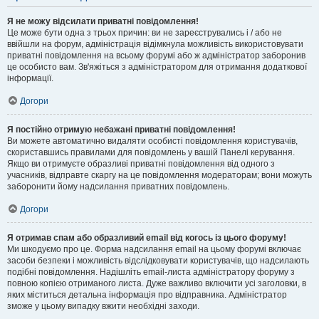
Я не можу відсилати приватні повідомлення!
Це може бути одна з трьох причин: ви не зареєструвались і / або не
ввійшли на форум, адміністрація відімкнула можливість використовувати
приватні повідомлення на всьому форумі або ж адміністратор заборонив
це особисто вам. Зв'яжіться з адміністратором для отримання додаткової
інформації.
Догори
Я постійно отримую небажані приватні повідомлення!
Ви можете автоматично видаляти особисті повідомлення користувачів,
скориставшись правилами для повідомлень у вашій Панелі керування.
Якщо ви отримуєте образливі приватні повідомлення від одного з
учасників, відправте скаргу на це повідомлення модераторам; вони можуть
заборонити йому надсилання приватних повідомлень.
Догори
Я отримав спам або образливий email від когось із цього форуму!
Ми шкодуємо про це. Форма надсилання email на цьому форумі включає
засоби безпеки і можливість відслідковувати користувачів, що надсилають
подібні повідомлення. Надішліть email-листа адміністратору форуму з
повною копією отриманого листа. Дуже важливо включити усі заголовки, в
яких міститься детальна інформація про відправника. Адміністратор
зможе у цьому випадку вжити необхідні заходи.