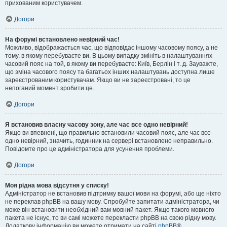
прихованим користувачем.
Догори
На форумі встановлено невірний час!
Можливо, відображається час, що відповідає іншому часовому поясу, а не
тому, в якому перебуваєте ви. В цьому випадку змініть в налаштуваннях
часовий пояс на той, в якому ви перебуваєте: Київ, Берлін і т. д. Зауважте,
що зміна часового поясу та багатьох інших налаштувань доступна лише
зареєстрованим користувачам. Якщо ви не зареєстровані, то це
непоганий момент зробити це.
Догори
Я встановив власну часову зону, але час все одно невірний!
Якщо ви впевнені, що правильно встановили часовий пояс, але час все
одно невірний, значить, годинник на сервері встановлено неправильно.
Повідомте про це адміністратора для усунення проблеми.
Догори
Моя рідна мова відсутня у списку!
Адміністратор не встановив підтримку вашої мови на форумі, або ще ніхто
не переклав phpBB на вашу мову. Спробуйте запитати адміністратора, чи
може він встановити необхідний вам мовний пакет. Якщо такого мовного
пакета не існує, то ви самі можете перекласти phpBB на свою рідну мову.
Додаткову інформацію ви можете отримати на сайті
phpBB
®.