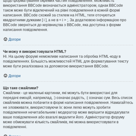
щодо форматування окремих частин повідомлення. Можливість
використання BBCode визначається адміністратором, однак BBCode
також може бути відключений на рівні повідомлення в кожній формі
написання. BBCode схожий за стилем на HTML, теги оточуються
квадратними дужками [ і ], а не в < і > ;. За додатковою інформацією про
BBCode зверніться до керівництва з BBCode, яка доступна з форми
написання повідомлення.
Догори
Чи можу я використовувати HTML?
Ні. На цьому форумі неможливе написання та обробка HTML-коду в
повідомленнях. Більшість можливостей HTML для форматування тексту
може бути реалізована за допомогою використання BBCode.
Догори
Що таке смайлики?
Смайлики - це маленькі картинки, які можуть бути використані для
передачі емоцій, наприклад, :) означає радість, :( означає сум. Весь список
смайликів можна побачити в формі написання повідомлення. Намагайтесь
не зловживати, використовуючи їх: вони легко можуть зробити
повідомлення нечитабельним і модератор може вирішити відредагувати
ваше повідомлення або взагалі видалити його. Адміністратор форуму
може обмежувати кількість смайликів, які можна використовувати в
повідомленні.