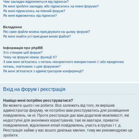
Чим закладки відрізняються від підписок?
Як мені зробити закладку або підписатись на певні форуми?
Як мені підписатись на певний форум?
Як мені відмовитись від підписки?
Вкладення
Які саме файли можна приєднувати на цьому форумі?
Як мені знайти усі приєднані мною файли?
Інформація про phpBB
Хто створив цей форум?
Чому на форумі немає функції X?
З ким мені зв'язатись з питань некоректного використання і / або юридичних
питань, пов'язаних з цим форумом?
Як мені зв'язатися з адміністратором конференції?
Вхід на форум і реєстрація
Навіщо мені потрібно реєструватися?
Ви можете цього і не робити. Все залежить від того, як вирішив
адміністратор форуму, чи потрібно вам реєструватись для розміщення
повідомлень, чи ні. Проте реєстрація дає вам додаткові можливості, які
недоступні для анонімних користувачів, такі як аватари, приватні
повідомлення, відсилання email-повідомлень, участь в групах і т. д.
Реєстрація займе у вас всього декілька хвилин, тому ми рекомендуємо це
зробити.