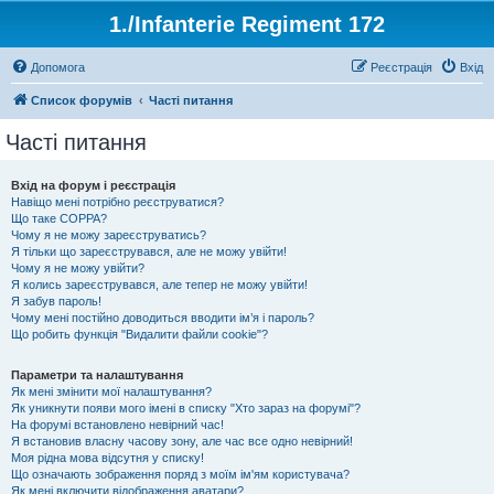
1./Infanterie Regiment 172
Допомога
Реєстрація
Вхід
Список форумів
Часті питання
Часті питання
Вхід на форум і реєстрація
Навіщо мені потрібно реєструватися?
Що таке COPPA?
Чому я не можу зареєструватись?
Я тільки що зареєструвався, але не можу увійти!
Чому я не можу увійти?
Я колись зареєструвався, але тепер не можу увійти!
Я забув пароль!
Чому мені постійно доводиться вводити ім’я і пароль?
Що робить функція "Видалити файли cookie"?
Параметри та налаштування
Як мені змінити мої налаштування?
Як уникнути появи мого імені в списку "Хто зараз на форумі"?
На форумі встановлено невірний час!
Я встановив власну часову зону, але час все одно невірний!
Моя рідна мова відсутня у списку!
Що означають зображення поряд з моїм ім'ям користувача?
Як мені включити відображення аватари?