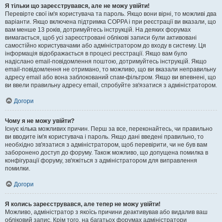
Я тільки що зареєструвався, але не можу увійти!
Перевірте свої ім'я користувача та пароль. Якщо вони вірні, то можливі два
варіанти. Якщо включена підтримка COPPA і при реєстрації ви вказали, що
вам менше 13 років, дотримуйтесь інструкцій. На деяких форумах
вимагається, щоб усі зареєстровані облікові записи були активовані
самостійно користувачами або адміністратором до входу в систему. Ця
інформація відображається в процесі реєстрації. Якщо вам було
надіслано email-повідомлення поштою, дотримуйтесь інструкцій. Якщо
email-повідомлення не отримано, то можливо, що ви вказали неправильну
адресу email або вона заблокований спам-фільтром. Якщо ви впевнені, що
ви ввели правильну адресу email, спробуйте зв'язатися з адміністратором.
Догори
Чому я не можу увійти?
Існує кілька можливих причин. Перш за все, переконайтесь, чи правильно
ви вводите ім'я користувача і пароль. Якщо дані введені правильно, то
необхідно зв'язатися з адміністратором, щоб перевірити, чи не був вам
заборонено доступ до форуму. Також можливо, що допущена помилка в
конфігурації форуму, зв'яжіться з адміністратором для виправлення
помилки.
Догори
Я колись зареєструвався, але тепер не можу увійти!
Можливо, адміністратор з якоїсь причини деактивував або видалив ваш
обліковий запис. Крім того, на багатьох форумах адміністратори