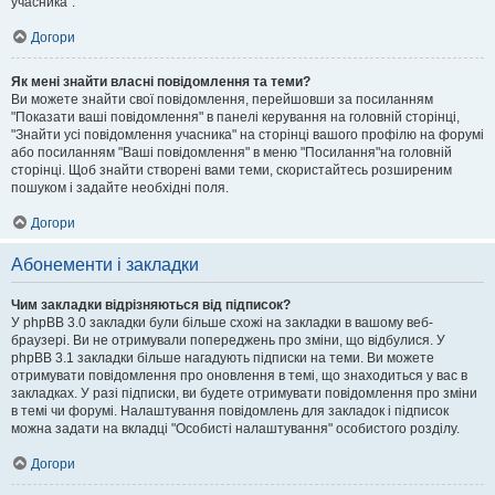
учасника".
Догори
Як мені знайти власні повідомлення та теми?
Ви можете знайти свої повідомлення, перейшовши за посиланням
"Показати ваші повідомлення" в панелі керування на головній сторінці,
"Знайти усі повідомлення учасника" на сторінці вашого профілю на форумі
або посиланням "Ваші повідомлення" в меню "Посилання"на головній
сторінці. Щоб знайти створені вами теми, скористайтесь розширеним
пошуком і задайте необхідні поля.
Догори
Абонементи і закладки
Чим закладки відрізняються від підписок?
У phpBB 3.0 закладки були більше схожі на закладки в вашому веб-
браузері. Ви не отримували попереджень про зміни, що відбулися. У
phpBB 3.1 закладки більше нагадують підписки на теми. Ви можете
отримувати повідомлення про оновлення в темі, що знаходиться у вас в
закладках. У разі підписки, ви будете отримувати повідомлення про зміни
в темі чи форумі. Налаштування повідомлень для закладок і підписок
можна задати на вкладці "Особисті налаштування" особистого розділу.
Догори