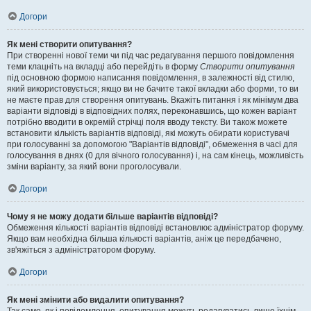
Догори
Як мені створити опитування?
При створенні нової теми чи під час редагування першого повідомлення
теми клацніть на вкладці або перейдіть в форму
Створити опитування
під основною формою написання повідомлення, в залежності від стилю,
який використовується; якщо ви не бачите такої вкладки або форми, то ви
не маєте прав для створення опитувань. Вкажіть питання і як мінімум два
варіанти відповіді в відповідних полях, переконавшись, що кожен варіант
потрібно вводити в окремій стрічці поля вводу тексту. Ви також можете
встановити кількість варіантів відповіді, які можуть обирати користувачі
при голосуванні за допомогою "Варіантів відповіді", обмеження в часі для
голосування в днях (0 для вічного голосування) і, на сам кінець, можливість
зміни варіанту, за який вони проголосували.
Догори
Чому я не можу додати більше варіантів відповіді?
Обмеження кількості варіантів відповіді встановлює адміністратор форуму.
Якщо вам необхідна більша кількості варіантів, аніж це передбачено,
зв'яжіться з адміністратором форуму.
Догори
Як мені змінити або видалити опитування?