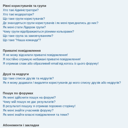
Рівні користувачів та групи
Хто такі Адміністратори?
Хто такі модератори?
Що таке групи користувачів?
Де знаходяться групи користувачів і як мені приєднатись до них?
Як мені стати Лідером групи?
Чому групи відображаються різними кольорами?
Що таке група за замовчуванням?
Що таке "Наша команда"?
Приватні повідомлення
Я не можу відсилати приватні повідомлення!
Я постійно отримую небажані приватні повідомлення!
Я отримав спам або образливий email від когось із цього форуму!
Друзі та недруги
Що таке список друзів та недругів?
Як я можу додавати / видаляти користувачів до мого списку друзів або недругів?
Пошук по форумах
Як мені здійснити пошук на форумі?
Чому мій пошук не дає результатів?
В результаті пошуку я отримав порожню сторінку!
Як мені знайти учасників форуму?
Як мені знайти власні повідомлення та теми?
Абонементи і закладки