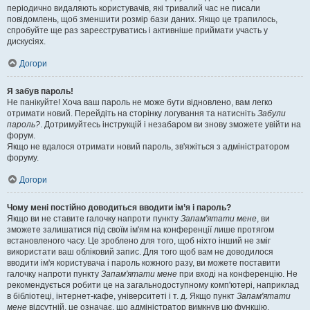
періодично видаляють користувачів, які тривалий час не писали
повідомлень, щоб зменшити розмір бази даних. Якщо це трапилось,
спробуйте ще раз зареєструватись і активніше приймати участь у
дискусіях.
Догори
Я забув пароль!
Не панікуйте! Хоча ваш пароль не може бути відновлено, вам легко
отримати новий. Перейдіть на сторінку логування та натисніть
Забули
пароль?
. Дотримуйтесь інструкцій і незабаром ви знову зможете увійти на
форум.
Якщо не вдалося отримати новий пароль, зв'яжіться з адміністратором
форуму.
Догори
Чому мені постійно доводиться вводити ім’я і пароль?
Якщо ви не ставите галочку напроти пункту
Запам'ятати мене
, ви
зможете залишатися під своїм ім'ям на конференції лише протягом
встановленого часу. Це зроблено для того, щоб ніхто інший не зміг
використати ваш обліковий запис. Для того щоб вам не доводилося
вводити ім'я користувача і пароль кожного разу, ви можете поставити
галочку напроти пункту
Запам'ятати мене
при вході на конференцію. Не
рекомендується робити це на загальнодоступному комп'ютері, наприклад
в бібліотеці, інтернет-кафе, університеті і т. д. Якщо пункт
Запам'ятати
мене
відсутній, це означає, що адміністратор вимкнув цю функцію.