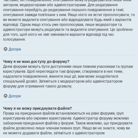
Так само, як і повідомлення, опитування можуть редагуватись лише їхнім
автором, модераторами або адміністраторами. Для редагування
опитування перейдіть до редагування першого повідомлення в темі;
опитування завжди пов'язане з ним. Якщо ніхто не встиг проголосувати, то
ви можете видалити опитування або відредагувати будь-який з варіантів
відповіді. Однак якщо хтось уже проголосував, лише модератори та
адміністратори можуть редагувати та видаляти опитування. Це зроблено
для того, щоб ніхто не зміг змінювати варіанти відповіді під час
голосування.
Догори
Чому я не маю доступу до форуму?
Деякі форуми можуть бути доступними лише певним учасникам та групам
користувачів. Щоб переглядати такі форуми, створювати в них теми,
надсилати повідомлення, вчиняти інші дії, вам може знадобитися
спеціальний дозвіл. Зв'яжіться з модератором або адміністратором
форуму для отримання такого дозволу.
Догори
Чому я не можу приєднувати файли?
Права на приєднання файлів встановлюються на рівні форумів, груп
користувачів або окремих користувачів. Адміністратор форуму можливо
заборонив приєднання файлів у форумі. Також можливо, що приєднувати
файли дозволено лише членам певних груп. Якщо ви не знаєте, чому ви
не можете додавати файли, зв'яжіться з адміністратором.