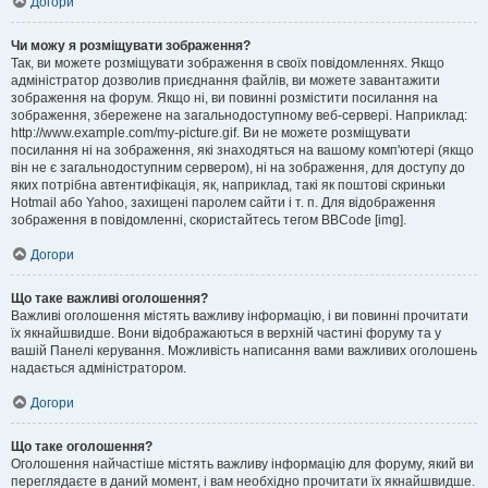
Догори
Чи можу я розміщувати зображення?
Так, ви можете розміщувати зображення в своїх повідомленнях. Якщо
адміністратор дозволив приєднання файлів, ви можете завантажити
зображення на форум. Якщо ні, ви повинні розмістити посилання на
зображення, збережене на загальнодоступному веб-сервері. Наприклад:
http://www.example.com/my-picture.gif. Ви не можете розміщувати
посилання ні на зображення, які знаходяться на вашому комп'ютері (якщо
він не є загальнодоступним сервером), ні на зображення, для доступу до
яких потрібна автентифікація, як, наприклад, такі як поштові скриньки
Hotmail або Yahoo, захищені паролем сайти і т. п. Для відображення
зображення в повідомленні, скористайтесь тегом BBCode [img].
Догори
Що таке важливі оголошення?
Важливі оголошення містять важливу інформацію, і ви повинні прочитати
їх якнайшвидше. Вони відображаються в верхній частині форуму та у
вашій Панелі керування. Можливість написання вами важливих оголошень
надається адміністратором.
Догори
Що таке оголошення?
Оголошення найчастіше містять важливу інформацію для форуму, який ви
переглядаєте в даний момент, і вам необхідно прочитати їх якнайшвидше.