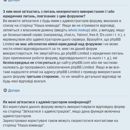
Догори
З ким мені зв'язатись з питань некоректного використання і / або
юридичних питань, пов'язаних з цим форумом?
Ви можете зв'язатися з будь-яким з адміністраторів форуму, вказаних в
списку на сторінці "Наша команда". Якщо ви не отримаєте відповіді,
зв'яжіться з власником домену (введіть
whois lookup
) або, у випадку, якщо
це безкоштовний сервіс (наприклад, chat.ru, Yahoo!, free.fr, f2s.com і т. п.), з
керівництвом або адміністратором цього сервера. Врахуйте, що phpBB
Limited
не має абсолютно ніякої юрисдикції над форумом
і не може
нести ніякої відповідальності за те, ким і як даний форум
використовується. Не звертайтесь до phpBB Limited з юридичних питань
(про припинення роботи форуму, відповідальності за нього і т. д.), які
безпосередньо не стосуються
до сайту phpBB.com або які частково
належать до програмного забезпечення phpBB Limited. Якщо ж ви все-
таки надішлете email на адресу phpBB Limited з приводу використання
цього форуму
третьою стороною
, то не чекайте детальної відповіді чи
будь-якої відповіді взагалі.
Догори
Як мені зв'язатися з адміністратором конференції?
Всі користувачі даного форуму можуть використовувати відповідну форму
на сторінці "Зв'язатися з адміністрацією", якщо дана функція включена
адміністратором.
Зареєстровані користувачі також можуть скористатися контактами на
сторінці "Наша команда".