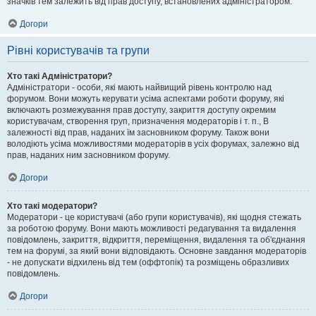
значків тем залежить від прав доступу, встановлених адміністратором.
Догори
Рівні користувачів та групи
Хто такі Адміністратори?
Адміністратори - особи, які мають найвищий рівень контролю над
форумом. Вони можуть керувати усіма аспектами роботи форуму, які
включають розмежування прав доступу, закриття доступу окремим
користувачам, створення груп, призначення модераторів і т. п., В
залежності від прав, наданих їм засновником форуму. Також вони
володіють усіма можливостями модераторів в усіх форумах, залежно від
прав, наданих ним засновником форуму.
Догори
Хто такі модератори?
Модератори - це користувачі (або групи користувачів), які щодня стежать
за роботою форуму. Вони мають можливості редагування та видалення
повідомлень, закриття, відкриття, переміщення, видалення та об'єднання
тем на форумі, за який вони відповідають. Основне завдання модераторів
- не допускати відхилень від тем (оффтопік) та розміщень образливих
повідомлень.
Догори