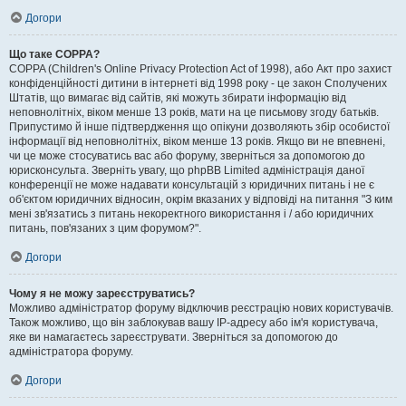
Догори
Що таке COPPA?
COPPA (Children's Online Privacy Protection Act of 1998), або Акт про захист
конфіденційності дитини в інтернеті від 1998 року - це закон Сполучених
Штатів, що вимагає від сайтів, які можуть збирати інформацію від
неповнолітніх, віком менше 13 років, мати на це письмову згоду батьків.
Припустимо й інше підтвердження що опікуни дозволяють збір особистої
інформації від неповнолітніх, віком менше 13 років. Якщо ви не впевнені,
чи це може стосуватись вас або форуму, зверніться за допомогою до
юрисконсульта. Зверніть увагу, що phpBB Limited адміністрація даної
конференції не може надавати консультацій з юридичних питань і не є
об'єктом юридичних відносин, окрім вказаних у відповіді на питання "З ким
мені зв'язатись з питань некоректного використання і / або юридичних
питань, пов'язаних з цим форумом?".
Догори
Чому я не можу зареєструватись?
Можливо адміністратор форуму відключив реєстрацію нових користувачів.
Також можливо, що він заблокував вашу IP-адресу або ім'я користувача,
яке ви намагаєтесь зареєструвати. Зверніться за допомогою до
адміністратора форуму.
Догори