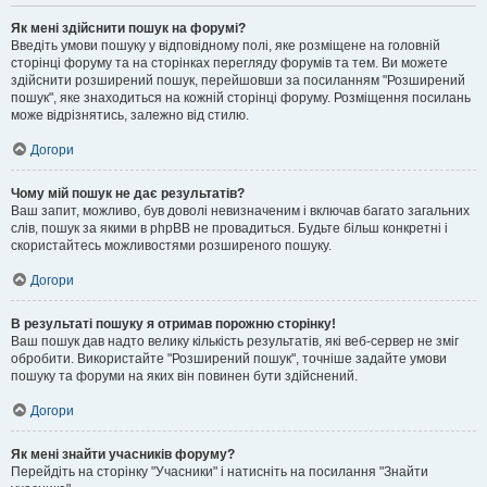
Як мені здійснити пошук на форумі?
Введіть умови пошуку у відповідному полі, яке розміщене на головній
сторінці форуму та на сторінках перегляду форумів та тем. Ви можете
здійснити розширений пошук, перейшовши за посиланням "Розширений
пошук", яке знаходиться на кожній сторінці форуму. Розміщення посилань
може відрізнятись, залежно від стилю.
Догори
Чому мій пошук не дає результатів?
Ваш запит, можливо, був доволі невизначеним і включав багато загальних
слів, пошук за якими в phpBB не провадиться. Будьте більш конкретні і
скористайтесь можливостями розширеного пошуку.
Догори
В результаті пошуку я отримав порожню сторінку!
Ваш пошук дав надто велику кількість результатів, які веб-сервер не зміг
обробити. Використайте "Розширений пошук", точніше задайте умови
пошуку та форуми на яких він повинен бути здійснений.
Догори
Як мені знайти учасників форуму?
Перейдіть на сторінку "Учасники" і натисніть на посилання "Знайти