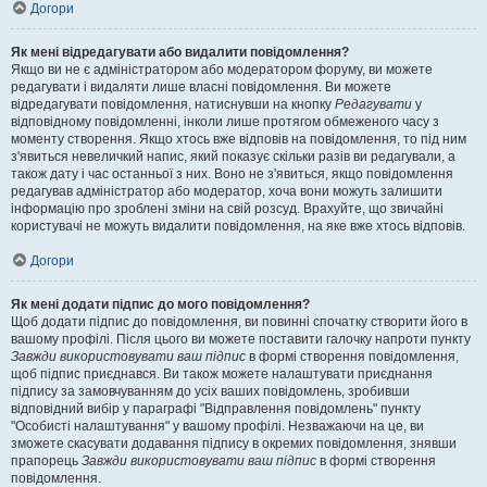
Догори
Як мені відредагувати або видалити повідомлення?
Якщо ви не є адміністратором або модератором форуму, ви можете
редагувати і видаляти лише власні повідомлення. Ви можете
відредагувати повідомлення, натиснувши на кнопку
Редагувати
у
відповідному повідомленні, інколи лише протягом обмеженого часу з
моменту створення. Якщо хтось вже відповів на повідомлення, то під ним
з'явиться невеличкий напис, який показує скільки разів ви редагували, а
також дату і час останньої з них. Воно не з'явиться, якщо повідомлення
редагував адміністратор або модератор, хоча вони можуть залишити
інформацію про зроблені зміни на свій розсуд. Врахуйте, що звичайні
користувачі не можуть видалити повідомлення, на яке вже хтось відповів.
Догори
Як мені додати підпис до мого повідомлення?
Щоб додати підпис до повідомлення, ви повинні спочатку створити його в
вашому профілі. Після цього ви можете поставити галочку напроти пункту
Завжди використовувати ваш підпис
в формі створення повідомлення,
щоб підпис приєднався. Ви також можете налаштувати приєднання
підпису за замовчуванням до усіх ваших повідомлень, зробивши
відповідний вибір у параграфі "Відправлення повідомлень" пункту
"Особисті налаштування" у вашому профілі. Незважаючи на це, ви
зможете скасувати додавання підпису в окремих повідомлення, знявши
прапорець
Завжди використовувати ваш підпис
в формі створення
повідомлення.