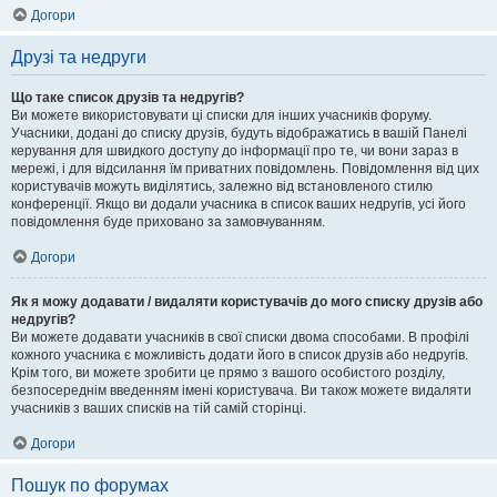
Догори
Друзі та недруги
Що таке список друзів та недругів?
Ви можете використовувати ці списки для інших учасників форуму.
Учасники, додані до списку друзів, будуть відображатись в вашій Панелі
керування для швидкого доступу до інформації про те, чи вони зараз в
мережі, і для відсилання їм приватних повідомлень. Повідомлення від цих
користувачів можуть виділятись, залежно від встановленого стилю
конференції. Якщо ви додали учасника в список ваших недругів, усі його
повідомлення буде приховано за замовчуванням.
Догори
Як я можу додавати / видаляти користувачів до мого списку друзів або
недругів?
Ви можете додавати учасників в свої списки двома способами. В профілі
кожного учасника є можливість додати його в список друзів або недругів.
Крім того, ви можете зробити це прямо з вашого особистого розділу,
безпосереднім введенням імені користувача. Ви також можете видаляти
учасників з ваших списків на тій самій сторінці.
Догори
Пошук по форумах