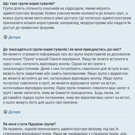
Що таке групи користувачів?
Групи ділять спільноту учасників на підрозділи, якими керують
адміністратори форуму. Кожен учасник може належати до кількох груп, а
кожна група може мати власні рівні доступу. Це полегшує адміністраторам
призначити кількох користувачів, наприклад, модераторами або надати їм
доступ до приватних форумів.
Догори
Де знаходяться групи користувачів і як мені приєднатись до них?
Ви можете отримати інформацію про всі групи користувачів за допомогою
посилання "Групи" в вашій Панелі керування. Якщо ви хочете вступити в
одну з них, натисніть відповідну кнопку. Однак не всі групи є
загальнодоступними. Деякі з них потребують схвалення для вступу в них,
можуть бути закритими або навіть прихованими. Якщо група є відкритою,
ви можете вступити до неї, натиснувши відповідну кнопку. Якщо група
потребує схвалення в групі, ви можете відправити запит на вступ,
натиснувши відповідну кнопку. Лідер групи повинен схвалити ваш запит в
групі і може запитати, чому ви бажаєте приєднатись. Будь ласка, не
діставайте лідера групи питаннями, чому він відхилив ваш запит на вступ,
у нього можуть бути для цього свої причини.
Догори
Як мені стати Лідером групи?
Як правило, лідерів призначають адміністратори форуму, під час їх
створення відповідної групи. Якщо ви зацікавлені у створенні групи, для