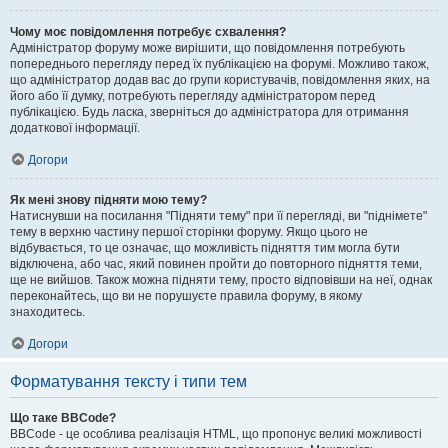
Чому моє повідомлення потребує схвалення?
Адміністратор форуму може вирішити, що повідомлення потребують
попереднього перегляду перед їх публікацією на форумі. Можливо також,
що адміністратор додав вас до групи користувачів, повідомлення яких, на
його або її думку, потребують перегляду адміністратором перед
публікацією. Будь ласка, зверніться до адміністратора для отримання
додаткової інформації.
Догори
Як мені знову підняти мою тему?
Натиснувши на посилання "Підняти тему" при її перегляді, ви "піднімете"
тему в верхню частину першої сторінки форуму. Якщо цього не
відбувається, то це означає, що можливість підняття тим могла бути
відключена, або час, який повинен пройти до повторного підняття теми,
ще не вийшов. Також можна підняти тему, просто відповівши на неї, однак
переконайтесь, що ви не порушуєте правила форуму, в якому
знаходитесь.
Догори
Форматування тексту і типи тем
Що таке BBCode?
BBCode - це особлива реалізація HTML, що пропонує великі можливості