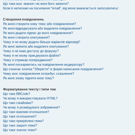
Що таке моє звання і як мені його змінити?
Коли я натискаю на посилання "email", від мене вимагається залогуватись!
Створення повідомлень
Як мені створити нову тему або повідомлення?
Як мені відредагувати або видалити повідомлення?
Як мені додати підпис до мого повідомлення?
Як мені створити опитування?
Чому я не можу додати більше варіантів відповіді?
Як мені змінити або видалити опитування?
Чому я не маю доступу до форуму?
Чому я не можу приєднувати файли?
Чому я отримав попередження?
Як мені поскаржитись на повідомлення модератору?
Що означає кнопка "Зберегти" в формі написання повідомлення?
Чому моє повідомлення потребує схвалення?
Як мені знову підняти мою тему?
Форматування тексту і типи тем
Що таке BBCode?
Чи можу я використовувати HTML?
Що таке смайлики?
Чи можу я розміщувати зображення?
Що таке важливі оголошення?
Що таке оголошення?
Що таке прикріплені теми?
Що таке закриті теми?
Що таке значок теми?