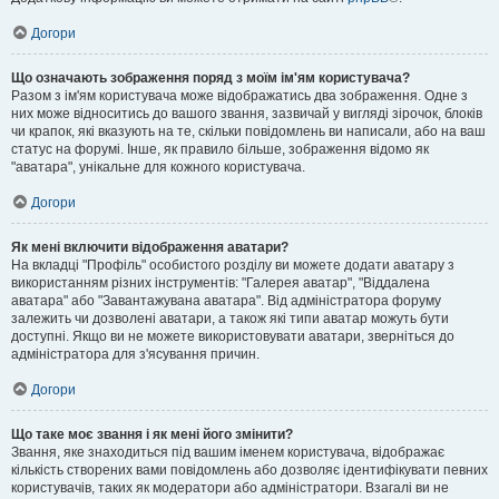
Догори
Що означають зображення поряд з моїм ім'ям користувача?
Разом з ім'ям користувача може відображатись два зображення. Одне з
них може відноситись до вашого звання, зазвичай у вигляді зірочок, блоків
чи крапок, які вказують на те, скільки повідомлень ви написали, або на ваш
статус на форумі. Інше, як правило більше, зображення відомо як
"аватара", унікальне для кожного користувача.
Догори
Як мені включити відображення аватари?
На вкладці "Профіль" особистого розділу ви можете додати аватару з
використанням різних інструментів: "Галерея аватар", "Віддалена
аватара" або "Завантажувана аватара". Від адміністратора форуму
залежить чи дозволені аватари, а також які типи аватар можуть бути
доступні. Якщо ви не можете використовувати аватари, зверніться до
адміністратора для з'ясування причин.
Догори
Що таке моє звання і як мені його змінити?
Звання, яке знаходиться під вашим іменем користувача, відображає
кількість створених вами повідомлень або дозволяє ідентифікувати певних
користувачів, таких як модератори або адміністратори. Взагалі ви не