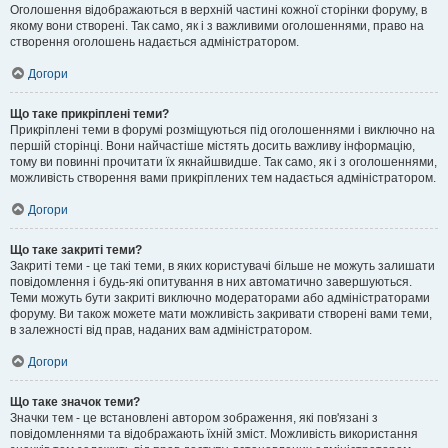
Оголошення відображаються в верхній частині кожної сторінки форуму, в
якому вони створені. Так само, як і з важливими оголошеннями, право на
створення оголошень надається адміністратором.
Догори
Що таке прикріплені теми?
Прикріплені теми в форумі розміщуються під оголошеннями і виключно на
першій сторінці. Вони найчастіше містять досить важливу інформацію,
тому ви повинні прочитати їх якнайшвидше. Так само, як і з оголошеннями,
можливість створення вами прикріплених тем надається адміністратором.
Догори
Що таке закриті теми?
Закриті теми - це такі теми, в яких користувачі більше не можуть залишати
повідомлення і будь-які опитування в них автоматично завершуються.
Теми можуть бути закриті виключно модераторами або адміністраторами
форуму. Ви також можете мати можливість закривати створені вами теми,
в залежності від прав, наданих вам адміністратором.
Догори
Що таке значок теми?
Значки тем - це встановлені автором зображення, які пов'язані з
повідомленнями та відображають їхній зміст. Можливість використання