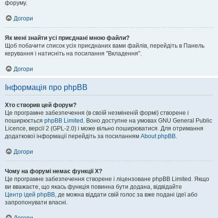
форуму.
Догори
Як мені знайти усі приєднані мною файли?
Щоб побачити список усіх приєднаних вами файлів, перейдіть в Панель
керування і натисніть на посилання "Вкладення".
Догори
Інформація про phpBB
Хто створив цей форум?
Це програмне забезпечення (в своїй незміненій формі) створене і
поширюється
phpBB Limited
. Воно доступне на умовах GNU General Public
Licence, версії 2 (GPL-2.0) і може вільно поширюватися. Для отримання
додаткової інформації перейдіть за посиланням
About phpBB
.
Догори
Чому на форумі немає функції X?
Це програмне забезпечення створене і ліцензоване phpBB Limited. Якщо
ви вважаєте, що якась функція повинна бути додана, відвідайте
Центр ідей phpBB
, де можна віддати свій голос за вже подані ідеї або
запропонувати власні.