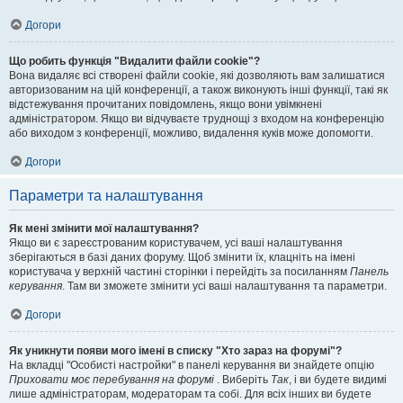
Догори
Що робить функція "Видалити файли cookie"?
Вона видаляє всі створені файли cookie, які дозволяють вам залишатися
авторизованим на цій конференції, а також виконують інші функції, такі як
відстежування прочитаних повідомлень, якщо вони увімкнені
адміністратором. Якщо ви відчуваєте труднощі з входом на конференцію
або виходом з конференції, можливо, видалення куків може допомогти.
Догори
Параметри та налаштування
Як мені змінити мої налаштування?
Якщо ви є зареєстрованим користувачем, усі ваші налаштування
зберігаються в базі даних форуму. Щоб змінити їх, клацніть на імені
користувача у верхній частині сторінки і перейдіть за посиланням
Панель
керування
. Там ви зможете змінити усі ваші налаштування та параметри.
Догори
Як уникнути появи мого імені в списку "Хто зараз на форумі"?
На вкладці "Особисті настройки" в панелі керування ви знайдете опцію
Приховати моє перебування на форумі
. Виберіть
Так
, і ви будете видимі
лише адміністраторам, модераторам та собі. Для всіх інших ви будете